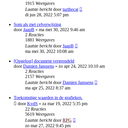
1915
Weergaves
Laatste bericht
door
tazthecat
di jun 28, 2022 5:07 pm
Som als met celverwijzing
door
JaapB
»
ma mei 30, 2022 9:46 am
2
Reacties
1881
Weergaves
Laatste bericht
door
JaapB
ma mei 30, 2022 10:08 am
[Opgelost] document vergrendeld
door
Damien Janssens
»
zo apr 24, 2022 10:10 am
2
Reacties
2157
Weergaves
Laatste bericht
door
Damien Janssens
ma apr 25, 2022 8:37 am
Toekomstige waarden in de grafieken.
door
KvdS
»
za mar 19, 2022 5:35 pm
22
Reacties
5619
Weergaves
Laatste bericht
door
RPG
zo mar 27, 2022 9:45 pm