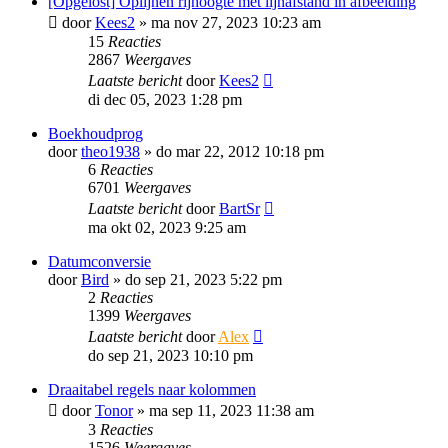
[Opgelost] Oplijnen rijhoogte met lijnafstand in afbeelding
door
Kees2
»
ma nov 27, 2023 10:23 am
15
Reacties
2867
Weergaves
Laatste bericht
door
Kees2
di dec 05, 2023 1:28 pm
Boekhoudprog
door
theo1938
»
do mar 22, 2012 10:18 pm
6
Reacties
6701
Weergaves
Laatste bericht
door
BartSr
ma okt 02, 2023 9:25 am
Datumconversie
door
Bird
»
do sep 21, 2023 5:22 pm
2
Reacties
1399
Weergaves
Laatste bericht
door
Alex
do sep 21, 2023 10:10 pm
Draaitabel regels naar kolommen
door
Tonor
»
ma sep 11, 2023 11:38 am
3
Reacties
1526
Weergaves