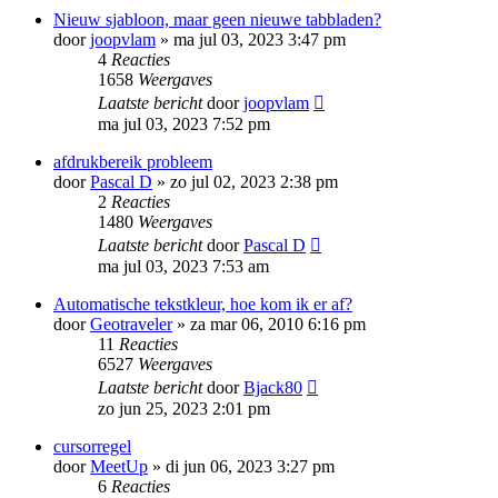
Nieuw sjabloon, maar geen nieuwe tabbladen?
door
joopvlam
»
ma jul 03, 2023 3:47 pm
4
Reacties
1658
Weergaves
Laatste bericht
door
joopvlam
ma jul 03, 2023 7:52 pm
afdrukbereik probleem
door
Pascal D
»
zo jul 02, 2023 2:38 pm
2
Reacties
1480
Weergaves
Laatste bericht
door
Pascal D
ma jul 03, 2023 7:53 am
Automatische tekstkleur, hoe kom ik er af?
door
Geotraveler
»
za mar 06, 2010 6:16 pm
11
Reacties
6527
Weergaves
Laatste bericht
door
Bjack80
zo jun 25, 2023 2:01 pm
cursorregel
door
MeetUp
»
di jun 06, 2023 3:27 pm
6
Reacties