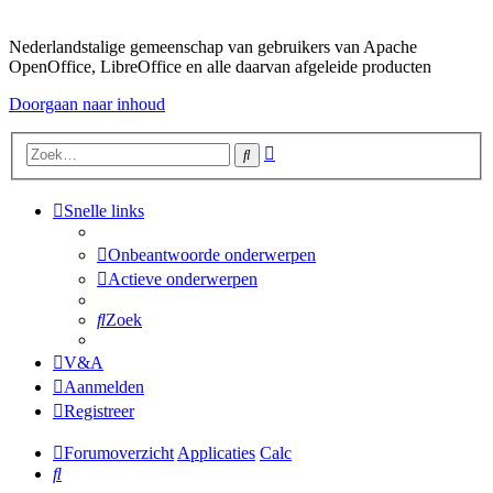
Nederlandstalige gemeenschap van gebruikers van Apache
OpenOffice, LibreOffice en alle daarvan afgeleide producten
Doorgaan naar inhoud
Uitgebreid
Zoek
zoeken
Snelle links
Onbeantwoorde onderwerpen
Actieve onderwerpen
Zoek
V&A
Aanmelden
Registreer
Forumoverzicht
Applicaties
Calc
Zoek