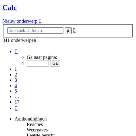
Calc
Nieuw onderwerp
Uitgebreid
Zoek
zoeken
841 onderwerpen
Pagina
1
Ga naar pagina:
van
17
1
2
3
4
5
…
17
Volgende
Aankondigingen
Reacties
Weergaves
Laatste bericht