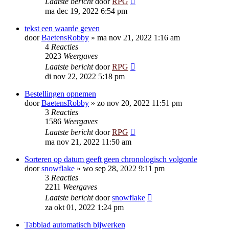
Laatste bericht
door
RPG
ma dec 19, 2022 6:54 pm
tekst een waarde geven
door
BaetensRobby
»
ma nov 21, 2022 1:16 am
4
Reacties
2023
Weergaves
Laatste bericht
door
RPG
di nov 22, 2022 5:18 pm
Bestellingen opnemen
door
BaetensRobby
»
zo nov 20, 2022 11:51 pm
3
Reacties
1586
Weergaves
Laatste bericht
door
RPG
ma nov 21, 2022 11:50 am
Sorteren op datum geeft geen chronologisch volgorde
door
snowflake
»
wo sep 28, 2022 9:11 pm
3
Reacties
2211
Weergaves
Laatste bericht
door
snowflake
za okt 01, 2022 1:24 pm
Tabblad automatisch bijwerken