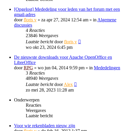
[Opgelost] Mededeling voor leden van het forum met een
gmail-adres
door
floris v
»
za apr 27, 2024 12:54 am
» in
Algemene
discussies
4
Reacties
23846
Weergaves
Laatste bericht
door
floris v
wo okt 23, 2024 6:45 pm
De nieuwste downloads voor Apache OpenOffice en
LibreOffice
door
RPG
»
wo jun 04, 2014 9:59 pm
» in
Mededelingen
3
Reacties
48940
Weergaves
Laatste bericht
door
Alex
zo mei 28, 2023 11:28 am
Onderwerpen
Reacties
Weergaves
Laatste bericht
Voor wie rekenbladen nieuw zijn
door
floris v
»
do feb 16, 2012 1:37 pm