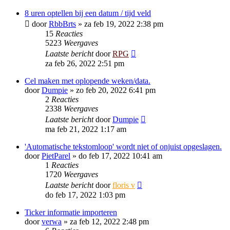
8 uren optellen bij een datum / tijd veld
door
RbbBrts
»
za feb 19, 2022 2:38 pm
15
Reacties
5223
Weergaves
Laatste bericht
door
RPG
za feb 26, 2022 2:51 pm
Cel maken met oplopende weken/data.
door
Dumpie
»
zo feb 20, 2022 6:41 pm
2
Reacties
2338
Weergaves
Laatste bericht
door
Dumpie
ma feb 21, 2022 1:17 am
'Automatische tekstomloop' wordt niet of onjuist opgeslagen.
door
PietParel
»
do feb 17, 2022 10:41 am
1
Reacties
1720
Weergaves
Laatste bericht
door
floris v
do feb 17, 2022 1:03 pm
Ticker informatie importeren
door
verwa
»
za feb 12, 2022 2:48 pm