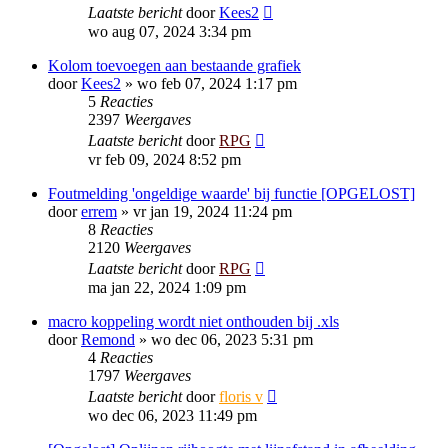
Laatste bericht
door
Kees2
wo aug 07, 2024 3:34 pm
Kolom toevoegen aan bestaande grafiek
door
Kees2
»
wo feb 07, 2024 1:17 pm
5
Reacties
2397
Weergaves
Laatste bericht
door
RPG
vr feb 09, 2024 8:52 pm
Foutmelding 'ongeldige waarde' bij functie [OPGELOST]
door
errem
»
vr jan 19, 2024 11:24 pm
8
Reacties
2120
Weergaves
Laatste bericht
door
RPG
ma jan 22, 2024 1:09 pm
macro koppeling wordt niet onthouden bij .xls
door
Remond
»
wo dec 06, 2023 5:31 pm
4
Reacties
1797
Weergaves
Laatste bericht
door
floris v
wo dec 06, 2023 11:49 pm