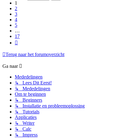
17
1
2
3
4
5
…
17
Volgende
Terug naar het forumoverzicht
Ga naar
Mededelingen
↳ Lees Dit Eerst!
↳ Mededelingen
Om te beginnen
↳ Beginners
↳ Installatie en probleemoplossing
↳ Tutorials
Applicaties
↳ Writer
↳ Calc
↳ Impress