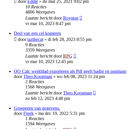
door
Eddie
»
do mar 25, 2021 9:02 pm
10
Reacties
4806
Weergaves
Laatste bericht
door
Royston
vr mar 10, 2023 8:47 pm
Deel van een cel kopieren
door
tazthecat
»
di feb 28, 2023 8:55 pm
9
Reacties
3359
Weergaves
Laatste bericht
door
RPG
vr mar 10, 2023 12:45 pm
OO Calc werkblad exporteren als Pdf geeft badnr en paginanr
door
Theo.Koopman
»
wo feb 08, 2023 11:24 pm
2
Reacties
1568
Weergaves
Laatste bericht
door
Theo.Koopman
zo feb 12, 2023 4:48 pm
Groeperen van gegevens.
door
Freek
»
ma dec 19, 2022 5:31 pm
1
Reacties
1594
Weergaves