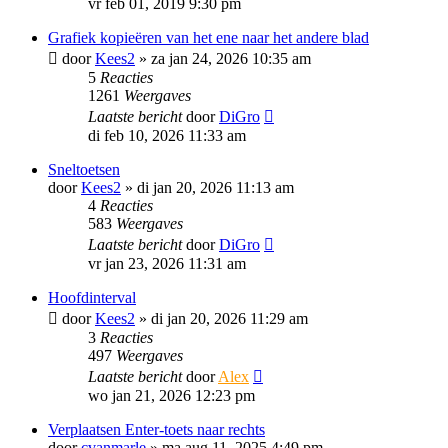
vr feb 01, 2019 9:30 pm
Grafiek kopieëren van het ene naar het andere blad
door
Kees2
»
za jan 24, 2026 10:35 am
5
Reacties
1261
Weergaves
Laatste bericht
door
DiGro
di feb 10, 2026 11:33 am
Sneltoetsen
door
Kees2
»
di jan 20, 2026 11:13 am
4
Reacties
583
Weergaves
Laatste bericht
door
DiGro
vr jan 23, 2026 11:31 am
Hoofdinterval
door
Kees2
»
di jan 20, 2026 11:29 am
3
Reacties
497
Weergaves
Laatste bericht
door
Alex
wo jan 21, 2026 12:23 pm
Verplaatsen Enter-toets naar rechts
door
cvanmarle
»
ma aug 11, 2025 4:49 pm