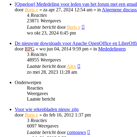
[Opgelost] Mededeling voor leden van het forum met een gmail
door
floris v
»
za apr 27, 2024 12:54 am
» in
Algemene discuss
4
Reacties
23871
Weergaves
Laatste bericht
door
floris v
wo okt 23, 2024 6:45 pm
De nieuwste downloads voor Apache OpenOffice en LibreOffi
door
RPG
»
wo jun 04, 2014 9:59 pm
» in
Mededelingen
3
Reacties
48955
Weergaves
Laatste bericht
door
Alex
zo mei 28, 2023 11:28 am
Onderwerpen
Reacties
Weergaves
Laatste bericht
Voor wie rekenbladen nieuw zijn
door
floris v
»
do feb 16, 2012 1:37 pm
3
Reacties
6097
Weergaves
Laatste bericht
door
cornouws