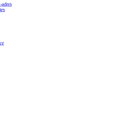
-adres
ies
ce