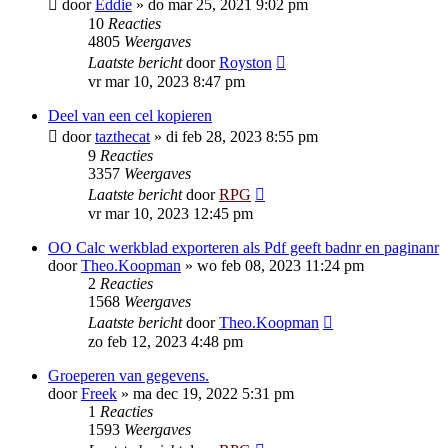
door
Eddie
»
do mar 25, 2021 9:02 pm
10
Reacties
4805
Weergaves
Laatste bericht
door
Royston
vr mar 10, 2023 8:47 pm
Deel van een cel kopieren
door
tazthecat
»
di feb 28, 2023 8:55 pm
9
Reacties
3357
Weergaves
Laatste bericht
door
RPG
vr mar 10, 2023 12:45 pm
OO Calc werkblad exporteren als Pdf geeft badnr en paginanr
door
Theo.Koopman
»
wo feb 08, 2023 11:24 pm
2
Reacties
1568
Weergaves
Laatste bericht
door
Theo.Koopman
zo feb 12, 2023 4:48 pm
Groeperen van gegevens.
door
Freek
»
ma dec 19, 2022 5:31 pm
1
Reacties
1593
Weergaves