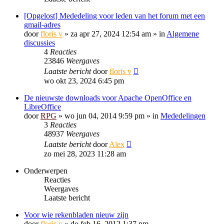
[Opgelost] Mededeling voor leden van het forum met een
gmail-adres
door
floris v
»
za apr 27, 2024 12:54 am
» in
Algemene
discussies
4
Reacties
23846
Weergaves
Laatste bericht
door
floris v
wo okt 23, 2024 6:45 pm
De nieuwste downloads voor Apache OpenOffice en
LibreOffice
door
RPG
»
wo jun 04, 2014 9:59 pm
» in
Mededelingen
3
Reacties
48937
Weergaves
Laatste bericht
door
Alex
zo mei 28, 2023 11:28 am
Onderwerpen
Reacties
Weergaves
Laatste bericht
Voor wie rekenbladen nieuw zijn
door
floris v
»
do feb 16, 2012 1:37 pm