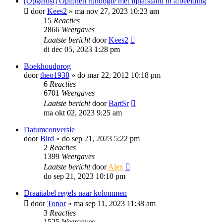
[Opgelost] Oplijnen rijhoogte met lijnafstand in afbeelding
door
Kees2
»
ma nov 27, 2023 10:23 am
15
Reacties
2866
Weergaves
Laatste bericht
door
Kees2
di dec 05, 2023 1:28 pm
Boekhoudprog
door
theo1938
»
do mar 22, 2012 10:18 pm
6
Reacties
6701
Weergaves
Laatste bericht
door
BartSr
ma okt 02, 2023 9:25 am
Datumconversie
door
Bird
»
do sep 21, 2023 5:22 pm
2
Reacties
1399
Weergaves
Laatste bericht
door
Alex
do sep 21, 2023 10:10 pm
Draaitabel regels naar kolommen
door
Tonor
»
ma sep 11, 2023 11:38 am
3
Reacties
1525
Weergaves