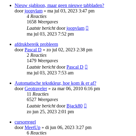
Nieuw sjabloon, maar geen nieuwe tabbladen?
door
joopvlam
»
ma jul 03, 2023 3:47 pm
4
Reacties
1658
Weergaves
Laatste bericht
door
joopvlam
ma jul 03, 2023 7:52 pm
afdrukbereik probleem
door
Pascal D
»
zo jul 02, 2023 2:38 pm
2
Reacties
1479
Weergaves
Laatste bericht
door
Pascal D
ma jul 03, 2023 7:53 am
Automatische tekstkleur, hoe kom ik er af?
door
Geotraveler
»
za mar 06, 2010 6:16 pm
11
Reacties
6527
Weergaves
Laatste bericht
door
Bjack80
zo jun 25, 2023 2:01 pm
cursorregel
door
MeetUp
»
di jun 06, 2023 3:27 pm
6
Reacties