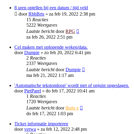
8 uren optellen bij een datum / tijd veld
door
RbbBrts
»
za feb 19, 2022 2:38 pm
15
Reacties
5222
Weergaves
Laatste bericht
door
RPG
za feb 26, 2022 2:51 pm
Cel maken met oplopende weken/data.
door
Dumpie
»
zo feb 20, 2022 6:41 pm
2
Reacties
2337
Weergaves
Laatste bericht
door
Dumpie
ma feb 21, 2022 1:17 am
'Automatische tekstomloop' wordt niet of onjuist opgeslagen.
door
PietParel
»
do feb 17, 2022 10:41 am
1
Reacties
1720
Weergaves
Laatste bericht
door
floris v
do feb 17, 2022 1:03 pm
Ticker informatie importeren
door
verwa
»
za feb 12, 2022 2:48 pm