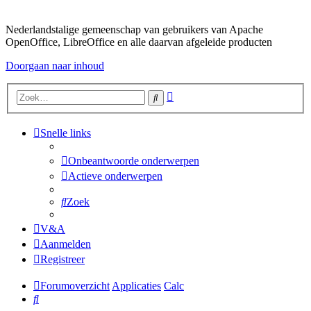
Nederlandstalige gemeenschap van gebruikers van Apache
OpenOffice, LibreOffice en alle daarvan afgeleide producten
Doorgaan naar inhoud
Uitgebreid
Zoek
zoeken
Snelle links
Onbeantwoorde onderwerpen
Actieve onderwerpen
Zoek
V&A
Aanmelden
Registreer
Forumoverzicht
Applicaties
Calc
Zoek