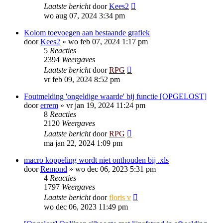
Laatste bericht
door
Kees2
wo aug 07, 2024 3:34 pm
Kolom toevoegen aan bestaande grafiek
door
Kees2
»
wo feb 07, 2024 1:17 pm
5
Reacties
2394
Weergaves
Laatste bericht
door
RPG
vr feb 09, 2024 8:52 pm
Foutmelding 'ongeldige waarde' bij functie [OPGELOST]
door
errem
»
vr jan 19, 2024 11:24 pm
8
Reacties
2120
Weergaves
Laatste bericht
door
RPG
ma jan 22, 2024 1:09 pm
macro koppeling wordt niet onthouden bij .xls
door
Remond
»
wo dec 06, 2023 5:31 pm
4
Reacties
1797
Weergaves
Laatste bericht
door
floris v
wo dec 06, 2023 11:49 pm