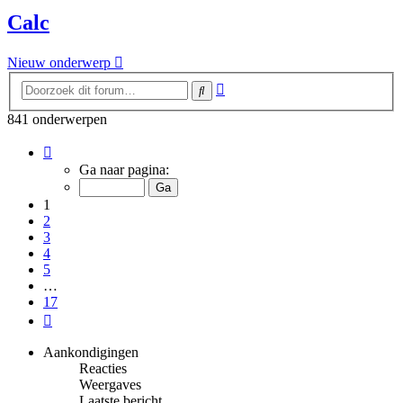
Calc
Nieuw onderwerp
Uitgebreid
Zoek
zoeken
841 onderwerpen
Pagina
1
Ga naar pagina:
van
17
1
2
3
4
5
…
17
Volgende
Aankondigingen
Reacties
Weergaves
Laatste bericht