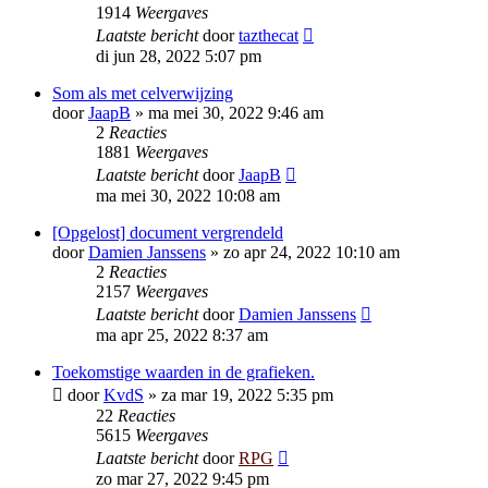
1914
Weergaves
Laatste bericht
door
tazthecat
di jun 28, 2022 5:07 pm
Som als met celverwijzing
door
JaapB
»
ma mei 30, 2022 9:46 am
2
Reacties
1881
Weergaves
Laatste bericht
door
JaapB
ma mei 30, 2022 10:08 am
[Opgelost] document vergrendeld
door
Damien Janssens
»
zo apr 24, 2022 10:10 am
2
Reacties
2157
Weergaves
Laatste bericht
door
Damien Janssens
ma apr 25, 2022 8:37 am
Toekomstige waarden in de grafieken.
door
KvdS
»
za mar 19, 2022 5:35 pm
22
Reacties
5615
Weergaves
Laatste bericht
door
RPG
zo mar 27, 2022 9:45 pm