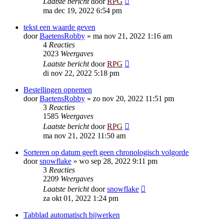
Laatste bericht
door
RPG
ma dec 19, 2022 6:54 pm
tekst een waarde geven
door
BaetensRobby
»
ma nov 21, 2022 1:16 am
4
Reacties
2023
Weergaves
Laatste bericht
door
RPG
di nov 22, 2022 5:18 pm
Bestellingen opnemen
door
BaetensRobby
»
zo nov 20, 2022 11:51 pm
3
Reacties
1585
Weergaves
Laatste bericht
door
RPG
ma nov 21, 2022 11:50 am
Sorteren op datum geeft geen chronologisch volgorde
door
snowflake
»
wo sep 28, 2022 9:11 pm
3
Reacties
2209
Weergaves
Laatste bericht
door
snowflake
za okt 01, 2022 1:24 pm
Tabblad automatisch bijwerken