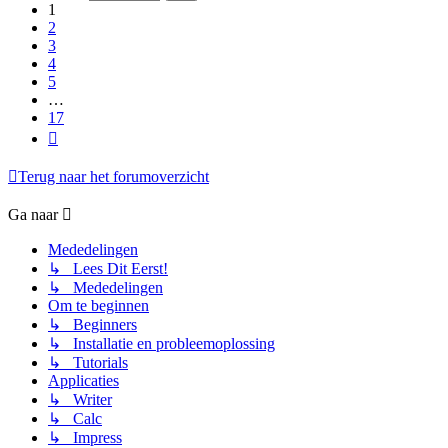
17
1
2
3
4
5
…
17
Volgende
Terug naar het forumoverzicht
Ga naar
Mededelingen
↳ Lees Dit Eerst!
↳ Mededelingen
Om te beginnen
↳ Beginners
↳ Installatie en probleemoplossing
↳ Tutorials
Applicaties
↳ Writer
↳ Calc
↳ Impress