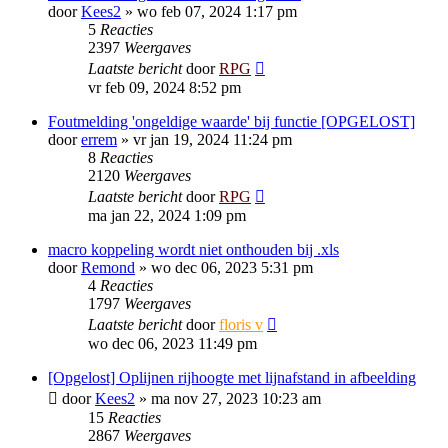
door
Kees2
»
wo feb 07, 2024 1:17 pm
5
Reacties
2397
Weergaves
Laatste bericht
door
RPG
vr feb 09, 2024 8:52 pm
Foutmelding 'ongeldige waarde' bij functie [OPGELOST]
door
errem
»
vr jan 19, 2024 11:24 pm
8
Reacties
2120
Weergaves
Laatste bericht
door
RPG
ma jan 22, 2024 1:09 pm
macro koppeling wordt niet onthouden bij .xls
door
Remond
»
wo dec 06, 2023 5:31 pm
4
Reacties
1797
Weergaves
Laatste bericht
door
floris v
wo dec 06, 2023 11:49 pm
[Opgelost] Oplijnen rijhoogte met lijnafstand in afbeelding
door
Kees2
»
ma nov 27, 2023 10:23 am
15
Reacties
2867
Weergaves