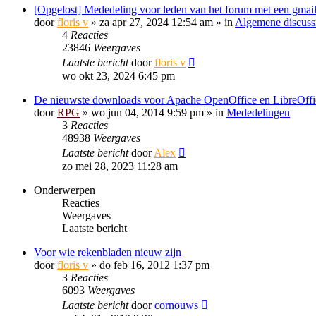
[Opgelost] Mededeling voor leden van het forum met een gmail
door
floris v
»
za apr 27, 2024 12:54 am
» in
Algemene discuss
4
Reacties
23846
Weergaves
Laatste bericht
door
floris v
wo okt 23, 2024 6:45 pm
De nieuwste downloads voor Apache OpenOffice en LibreOffi
door
RPG
»
wo jun 04, 2014 9:59 pm
» in
Mededelingen
3
Reacties
48938
Weergaves
Laatste bericht
door
Alex
zo mei 28, 2023 11:28 am
Onderwerpen
Reacties
Weergaves
Laatste bericht
Voor wie rekenbladen nieuw zijn
door
floris v
»
do feb 16, 2012 1:37 pm
3
Reacties
6093
Weergaves
Laatste bericht
door
cornouws