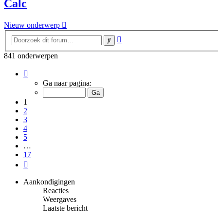
Calc
Nieuw onderwerp
Uitgebreid
Zoek
zoeken
841 onderwerpen
Pagina
1
Ga naar pagina:
van
17
1
2
3
4
5
…
17
Volgende
Aankondigingen
Reacties
Weergaves
Laatste bericht