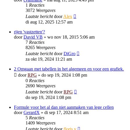
1
Reacties
3072
Weergaves
Laatste bericht
door
Alex
di aug 12, 2025 12:57 am
rijen 'vastzetten'?
door
David VB
»
wo nov 18, 2015 5:06 am
7
Reacties
8265
Weergaves
Laatste bericht
door
DiGro
za okt 19, 2024 11:21 am
2 Omgaan met tabellen in het algemeen en voor een grafiek.
door
RPG
»
do sep 19, 2024 1:08 pm
0
Reacties
2690
Weergaves
Laatste bericht
door
RPG
do sep 19, 2024 1:08 pm
Formule voor het al dan niet aanmaken van lege cellen
door
GerardX
»
di sep 17, 2024 8:51 am
5
Reacties
1409
Weergaves
Laatste bericht
door
floris v