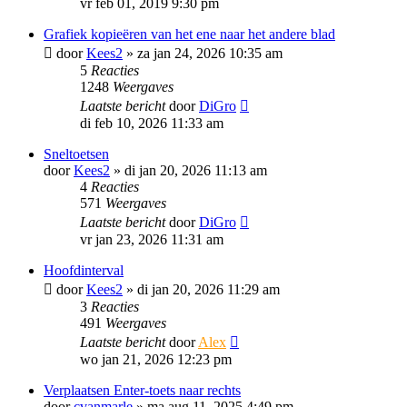
vr feb 01, 2019 9:30 pm
Grafiek kopieëren van het ene naar het andere blad
door
Kees2
»
za jan 24, 2026 10:35 am
5
Reacties
1248
Weergaves
Laatste bericht
door
DiGro
di feb 10, 2026 11:33 am
Sneltoetsen
door
Kees2
»
di jan 20, 2026 11:13 am
4
Reacties
571
Weergaves
Laatste bericht
door
DiGro
vr jan 23, 2026 11:31 am
Hoofdinterval
door
Kees2
»
di jan 20, 2026 11:29 am
3
Reacties
491
Weergaves
Laatste bericht
door
Alex
wo jan 21, 2026 12:23 pm
Verplaatsen Enter-toets naar rechts
door
cvanmarle
»
ma aug 11, 2025 4:49 pm