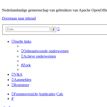
Nederlandstalige gemeenschap van gebruikers van Apache OpenOffice,
Doorgaan naar inhoud
Uitgebreid
Zoek
zoeken
Snelle links
Onbeantwoorde onderwerpen
Actieve onderwerpen
Zoek
V&A
Aanmelden
Registreer
Forumoverzicht
Applicaties
Calc
Zoek