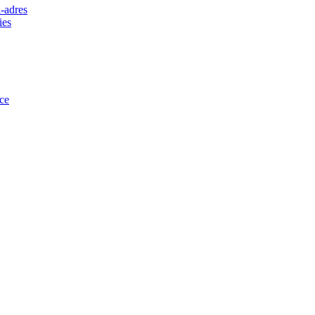
-adres
ies
ce