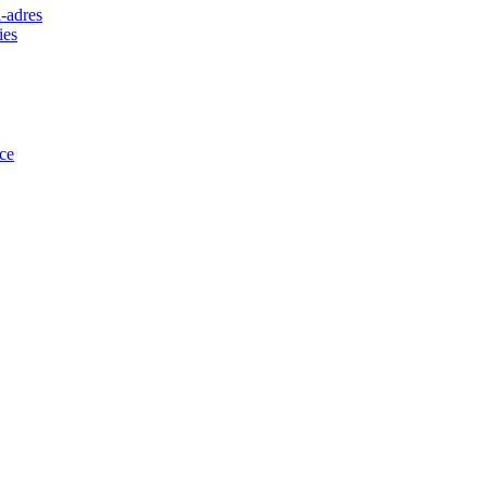
-adres
ies
ce