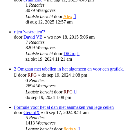
1
Reacties
3079
Weergaves
Laatste bericht
door
Alex
di aug 12, 2025 12:57 am
rijen 'vastzetten'?
door
David VB
»
wo nov 18, 2015 5:06 am
7
Reacties
8269
Weergaves
Laatste bericht
door
DiGro
za okt 19, 2024 11:21 am
2 Omgaan met tabellen in het algemeen en voor een grafiek.
door
RPG
»
do sep 19, 2024 1:08 pm
0
Reacties
2694
Weergaves
Laatste bericht
door
RPG
do sep 19, 2024 1:08 pm
Formule voor het al dan niet aanmaken van lege cellen
door
GerardX
»
di sep 17, 2024 8:51 am
5
Reacties
1413
Weergaves
Laatste bericht
door
floris v