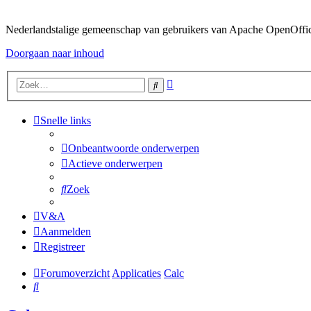
Nederlandstalige gemeenschap van gebruikers van Apache OpenOffice,
Doorgaan naar inhoud
Uitgebreid
Zoek
zoeken
Snelle links
Onbeantwoorde onderwerpen
Actieve onderwerpen
Zoek
V&A
Aanmelden
Registreer
Forumoverzicht
Applicaties
Calc
Zoek