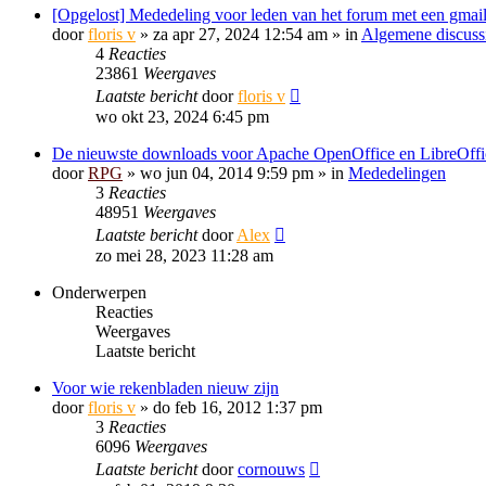
[Opgelost] Mededeling voor leden van het forum met een gmail
door
floris v
»
za apr 27, 2024 12:54 am
» in
Algemene discuss
4
Reacties
23861
Weergaves
Laatste bericht
door
floris v
wo okt 23, 2024 6:45 pm
De nieuwste downloads voor Apache OpenOffice en LibreOffi
door
RPG
»
wo jun 04, 2014 9:59 pm
» in
Mededelingen
3
Reacties
48951
Weergaves
Laatste bericht
door
Alex
zo mei 28, 2023 11:28 am
Onderwerpen
Reacties
Weergaves
Laatste bericht
Voor wie rekenbladen nieuw zijn
door
floris v
»
do feb 16, 2012 1:37 pm
3
Reacties
6096
Weergaves
Laatste bericht
door
cornouws