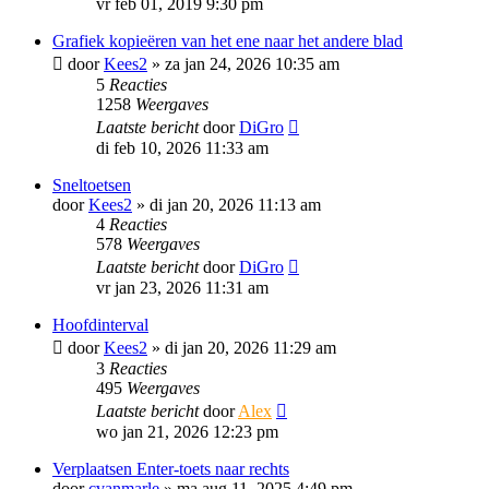
vr feb 01, 2019 9:30 pm
Grafiek kopieëren van het ene naar het andere blad
door
Kees2
»
za jan 24, 2026 10:35 am
5
Reacties
1258
Weergaves
Laatste bericht
door
DiGro
di feb 10, 2026 11:33 am
Sneltoetsen
door
Kees2
»
di jan 20, 2026 11:13 am
4
Reacties
578
Weergaves
Laatste bericht
door
DiGro
vr jan 23, 2026 11:31 am
Hoofdinterval
door
Kees2
»
di jan 20, 2026 11:29 am
3
Reacties
495
Weergaves
Laatste bericht
door
Alex
wo jan 21, 2026 12:23 pm
Verplaatsen Enter-toets naar rechts
door
cvanmarle
»
ma aug 11, 2025 4:49 pm