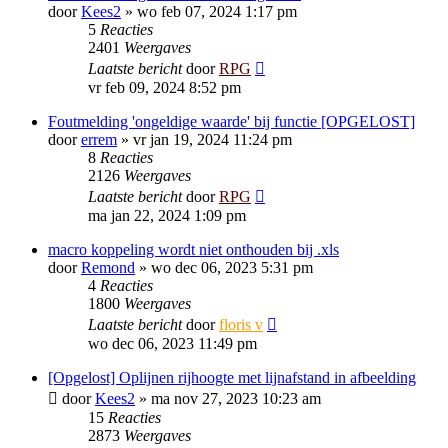
door
Kees2
»
wo feb 07, 2024 1:17 pm
5
Reacties
2401
Weergaves
Laatste bericht
door
RPG
vr feb 09, 2024 8:52 pm
Foutmelding 'ongeldige waarde' bij functie [OPGELOST]
door
errem
»
vr jan 19, 2024 11:24 pm
8
Reacties
2126
Weergaves
Laatste bericht
door
RPG
ma jan 22, 2024 1:09 pm
macro koppeling wordt niet onthouden bij .xls
door
Remond
»
wo dec 06, 2023 5:31 pm
4
Reacties
1800
Weergaves
Laatste bericht
door
floris v
wo dec 06, 2023 11:49 pm
[Opgelost] Oplijnen rijhoogte met lijnafstand in afbeelding
door
Kees2
»
ma nov 27, 2023 10:23 am
15
Reacties
2873
Weergaves