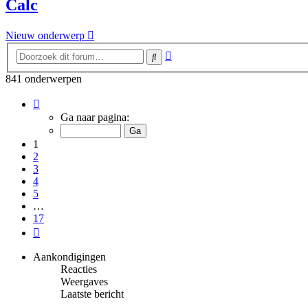
Calc
Nieuw onderwerp
Uitgebreid
Zoek
zoeken
841 onderwerpen
Pagina
1
Ga naar pagina:
van
17
1
2
3
4
5
…
17
Volgende
Aankondigingen
Reacties
Weergaves
Laatste bericht