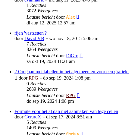
1
Reacties
3072
Weergaves
Laatste bericht
door
Alex
di aug 12, 2025 12:57 am
rijen 'vastzetten'?
door
David VB
»
wo nov 18, 2015 5:06 am
7
Reacties
8264
Weergaves
Laatste bericht
door
DiGro
za okt 19, 2024 11:21 am
2 Omgaan met tabellen in het algemeen en voor een grafiek.
door
RPG
»
do sep 19, 2024 1:08 pm
0
Reacties
2689
Weergaves
Laatste bericht
door
RPG
do sep 19, 2024 1:08 pm
Formule voor het al dan niet aanmaken van lege cellen
door
GerardX
»
di sep 17, 2024 8:51 am
5
Reacties
1409
Weergaves
Laatste bericht
door
floris v