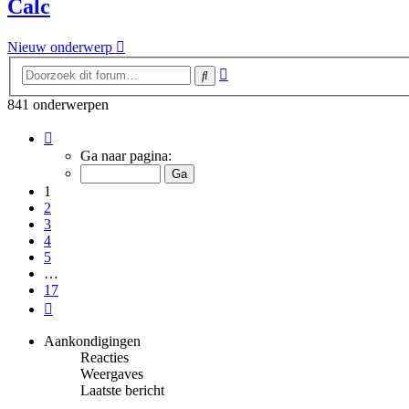
Calc
Nieuw onderwerp
Uitgebreid
Zoek
zoeken
841 onderwerpen
Pagina
1
Ga naar pagina:
van
17
1
2
3
4
5
…
17
Volgende
Aankondigingen
Reacties
Weergaves
Laatste bericht