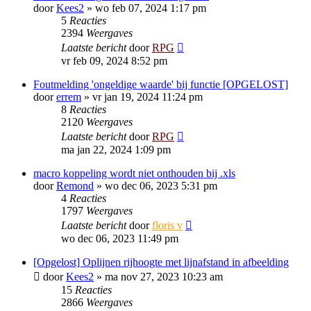
door
Kees2
»
wo feb 07, 2024 1:17 pm
5
Reacties
2394
Weergaves
Laatste bericht
door
RPG
vr feb 09, 2024 8:52 pm
Foutmelding 'ongeldige waarde' bij functie [OPGELOST]
door
errem
»
vr jan 19, 2024 11:24 pm
8
Reacties
2120
Weergaves
Laatste bericht
door
RPG
ma jan 22, 2024 1:09 pm
macro koppeling wordt niet onthouden bij .xls
door
Remond
»
wo dec 06, 2023 5:31 pm
4
Reacties
1797
Weergaves
Laatste bericht
door
floris v
wo dec 06, 2023 11:49 pm
[Opgelost] Oplijnen rijhoogte met lijnafstand in afbeelding
door
Kees2
»
ma nov 27, 2023 10:23 am
15
Reacties
2866
Weergaves