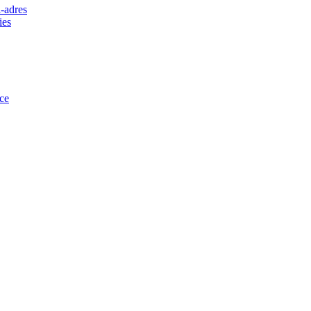
-adres
ies
ce