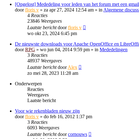
[Opgelost] Mededeling voor leden van het forum met een gmail
door
floris v
»
za apr 27, 2024 12:54 am
» in
Algemene discuss
4
Reacties
23846
Weergaves
Laatste bericht
door
floris v
wo okt 23, 2024 6:45 pm
De nieuwste downloads voor Apache OpenOffice en LibreOffi
door
RPG
»
wo jun 04, 2014 9:59 pm
» in
Mededelingen
3
Reacties
48937
Weergaves
Laatste bericht
door
Alex
zo mei 28, 2023 11:28 am
Onderwerpen
Reacties
Weergaves
Laatste bericht
Voor wie rekenbladen nieuw zijn
door
floris v
»
do feb 16, 2012 1:37 pm
3
Reacties
6093
Weergaves
Laatste bericht
door
cornouws