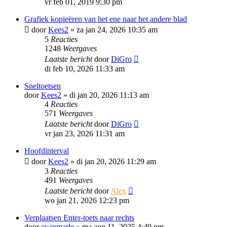
vr feb 01, 2019 9:30 pm
Grafiek kopieëren van het ene naar het andere blad
door
Kees2
»
za jan 24, 2026 10:35 am
5
Reacties
1248
Weergaves
Laatste bericht
door
DiGro
di feb 10, 2026 11:33 am
Sneltoetsen
door
Kees2
»
di jan 20, 2026 11:13 am
4
Reacties
571
Weergaves
Laatste bericht
door
DiGro
vr jan 23, 2026 11:31 am
Hoofdinterval
door
Kees2
»
di jan 20, 2026 11:29 am
3
Reacties
491
Weergaves
Laatste bericht
door
Alex
wo jan 21, 2026 12:23 pm
Verplaatsen Enter-toets naar rechts
door
cvanmarle
»
ma aug 11, 2025 4:49 pm