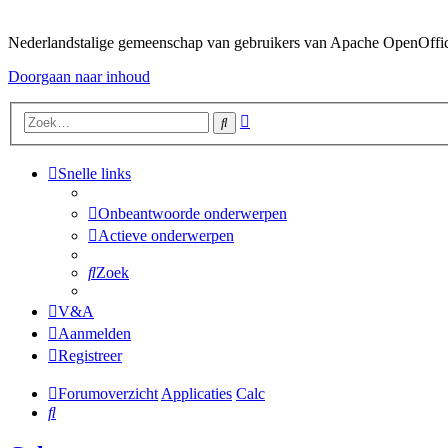
Nederlandstalige gemeenschap van gebruikers van Apache OpenOffice,
Doorgaan naar inhoud
Uitgebreid
Zoek
zoeken
Snelle links
Onbeantwoorde onderwerpen
Actieve onderwerpen
Zoek
V&A
Aanmelden
Registreer
Forumoverzicht
Applicaties
Calc
Zoek