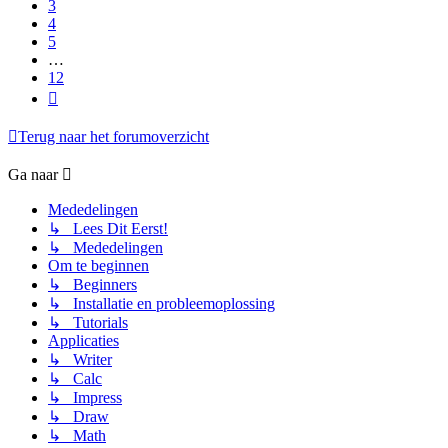
3
4
5
…
12
Volgende
Terug naar het forumoverzicht
Ga naar
Mededelingen
↳ Lees Dit Eerst!
↳ Mededelingen
Om te beginnen
↳ Beginners
↳ Installatie en probleemoplossing
↳ Tutorials
Applicaties
↳ Writer
↳ Calc
↳ Impress
↳ Draw
↳ Math