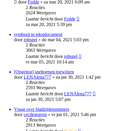
door
Fedde
»
za mar 20, 2021 6:09 am
2
Reacties
2624
Weergaves
Laatste bericht
door
Fedde
za mar 20, 2021 5:39 pm
symbool in tekstdocument
door
robspel
»
do mar 04, 2021 5:03 pm
2
Reacties
3063
Weergaves
Laatste bericht
door
robspel
vr mar 05, 2021 10:14 am
[Opgelost] sneltoetsen toewijzen
door
LENAlena777
»
za jan 30, 2021 1:42 pm
2
Reacties
2593
Weergaves
Laatste bericht
door
LENAlena777
za jan 30, 2021 5:07 pm
Vraag over bladzijdenummers
door
cecilegraven
»
vr jan 01, 2021 5:46 pm
2
Reacties
2913
Weergaves