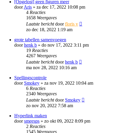
[Opgelost] geen figuren meer
door
Aris
»
za dec 17, 2022 10:08 pm
4
Reacties
1658
Weergaves
Laatste bericht
door
floris v
zo dec 18, 2022 1:19 am
grote tabellen samenvoegen
door
henk b
»
do nov 17, 2022 3:11 pm
19
Reacties
4267
Weergaves
Laatste bericht
door
henk b
ma nov 28, 2022 10:16 am
Spellingscontrole
door
Smokey
»
za nov 19, 2022 10:04 am
6
Reacties
2340
Weergaves
Laatste bericht
door
Smokey
zo nov 20, 2022 7:58 am
Hyperlink maken
door
smeesps
»
zo okt 09, 2022 8:09 pm
2
Reacties
1545
Weergaves