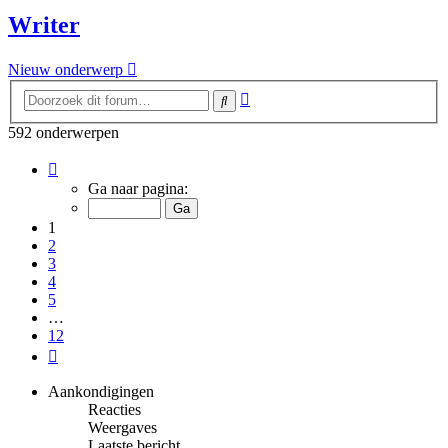
Writer
Nieuw onderwerp
Uitgebreid
Zoek
zoeken
592 onderwerpen
Pagina
1
Ga naar pagina:
van
12
1
2
3
4
5
…
12
Volgende
Aankondigingen
Reacties
Weergaves
Laatste bericht