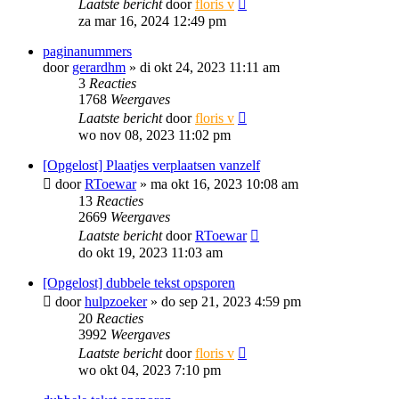
Laatste bericht
door
floris v
za mar 16, 2024 12:49 pm
paginanummers
door
gerardhm
»
di okt 24, 2023 11:11 am
3
Reacties
1768
Weergaves
Laatste bericht
door
floris v
wo nov 08, 2023 11:02 pm
[Opgelost] Plaatjes verplaatsen vanzelf
door
RToewar
»
ma okt 16, 2023 10:08 am
13
Reacties
2669
Weergaves
Laatste bericht
door
RToewar
do okt 19, 2023 11:03 am
[Opgelost] dubbele tekst opsporen
door
hulpzoeker
»
do sep 21, 2023 4:59 pm
20
Reacties
3992
Weergaves
Laatste bericht
door
floris v
wo okt 04, 2023 7:10 pm