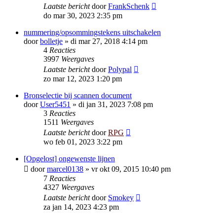
Laatste bericht
door
FrankSchenk
do mar 30, 2023 2:35 pm
nummering/opsommingstekens uitschakelen
door
bolletje
»
di mar 27, 2018 4:14 pm
4
Reacties
3997
Weergaves
Laatste bericht
door
Polypal
zo mar 12, 2023 1:20 pm
Bronselectie bij scannen document
door
User5451
»
di jan 31, 2023 7:08 pm
3
Reacties
1511
Weergaves
Laatste bericht
door
RPG
wo feb 01, 2023 3:22 pm
[Opgelost] ongewenste lijnen
door
marcel0138
»
vr okt 09, 2015 10:40 pm
7
Reacties
4327
Weergaves
Laatste bericht
door
Smokey
za jan 14, 2023 4:23 pm