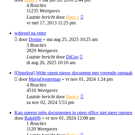
4
Reacties
11235
Weergaves
Laatste bericht
door
floris v
vr mei 17, 2013 11:25 pm
witregel na enter
door
Dorine
»
ma aug 25, 2025 10:25 am
3
Reacties
2829
Weergaves
Laatste bericht
door
DiGro
di aug 26, 2025 10:10 am
[Opgelost] Write opent nieuw document met vreemde opmaak
door
MarjaOosterman
»
vr nov 01, 2024 1:24 pm
4
Reacties
4516
Weergaves
Laatste bericht
door
floris v
za nov 02, 2024 5:53 pm
Kan opeens mijn documenten in open office niet meer openen
door
Ralph96
»
vr nov 01, 2024 12:08 am
1
Reacties
1120
Weergaves