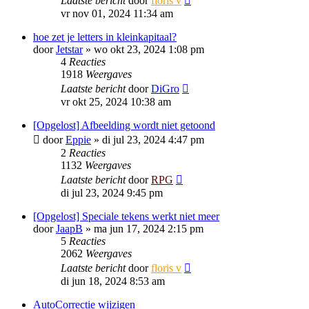
Laatste bericht
door
floris v
vr nov 01, 2024 11:34 am
hoe zet je letters in kleinkapitaal?
door
Jetstar
»
wo okt 23, 2024 1:08 pm
4
Reacties
1918
Weergaves
Laatste bericht
door
DiGro
vr okt 25, 2024 10:38 am
[Opgelost] Afbeelding wordt niet getoond
door
Eppie
»
di jul 23, 2024 4:47 pm
2
Reacties
1132
Weergaves
Laatste bericht
door
RPG
di jul 23, 2024 9:45 pm
[Opgelost] Speciale tekens werkt niet meer
door
JaapB
»
ma jun 17, 2024 2:15 pm
5
Reacties
2062
Weergaves
Laatste bericht
door
floris v
di jun 18, 2024 8:53 am
AutoCorrectie wijzigen