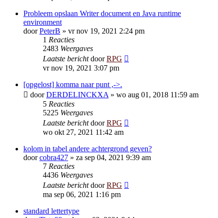
Probleem opslaan Writer document en Java runtime
environment
door
PeterB
»
vr nov 19, 2021 2:24 pm
1
Reacties
2483
Weergaves
Laatste bericht
door
RPG
vr nov 19, 2021 3:07 pm
[opgelost] komma naar punt ,->.
door
DERDELINCKXA
»
wo aug 01, 2018 11:59 am
5
Reacties
5225
Weergaves
Laatste bericht
door
RPG
wo okt 27, 2021 11:42 am
kolom in tabel andere achtergrond geven?
door
cobra427
»
za sep 04, 2021 9:39 am
7
Reacties
4436
Weergaves
Laatste bericht
door
RPG
ma sep 06, 2021 1:16 pm
standard lettertype