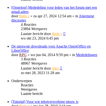
[Opgelost] Mededeling voor leden van het forum met een
gmail-adres
door
floris v
»
za apr 27, 2024 12:54 am
» in
Algemene
discussies
4
Reacties
23894
Weergaves
Laatste bericht
door
floris v
wo okt 23, 2024 6:45 pm
De nieuwste downloads voor Apache OpenOffice en
LibreOffice
door
RPG
»
wo jun 04, 2014 9:59 pm
» in
Mededelingen
3
Reacties
48967
Weergaves
Laatste bericht
door
Alex
zo mei 28, 2023 11:28 am
Onderwerpen
Reacties
Weergaves
Laatste bericht
[Tutorial] Voor wie tekstverwerking nieuw is
door
floris v
»
ma jun 28, 2010 2:44 pm