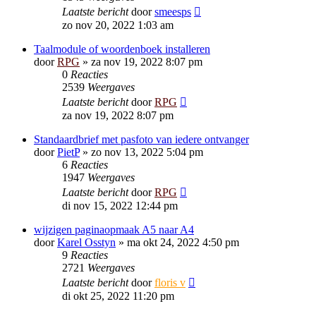
Laatste bericht
door
smeesps
zo nov 20, 2022 1:03 am
Taalmodule of woordenboek installeren
door
RPG
»
za nov 19, 2022 8:07 pm
0
Reacties
2539
Weergaves
Laatste bericht
door
RPG
za nov 19, 2022 8:07 pm
Standaardbrief met pasfoto van iedere ontvanger
door
PietP
»
zo nov 13, 2022 5:04 pm
6
Reacties
1947
Weergaves
Laatste bericht
door
RPG
di nov 15, 2022 12:44 pm
wijzigen paginaopmaak A5 naar A4
door
Karel Osstyn
»
ma okt 24, 2022 4:50 pm
9
Reacties
2721
Weergaves
Laatste bericht
door
floris v
di okt 25, 2022 11:20 pm