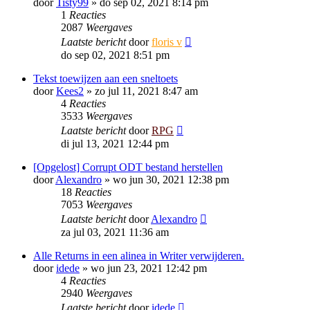
door
Tisty99
»
do sep 02, 2021 8:14 pm
1
Reacties
2087
Weergaves
Laatste bericht
door
floris v
do sep 02, 2021 8:51 pm
Tekst toewijzen aan een sneltoets
door
Kees2
»
zo jul 11, 2021 8:47 am
4
Reacties
3533
Weergaves
Laatste bericht
door
RPG
di jul 13, 2021 12:44 pm
[Opgelost] Corrupt ODT bestand herstellen
door
Alexandro
»
wo jun 30, 2021 12:38 pm
18
Reacties
7053
Weergaves
Laatste bericht
door
Alexandro
za jul 03, 2021 11:36 am
Alle Returns in een alinea in Writer verwijderen.
door
idede
»
wo jun 23, 2021 12:42 pm
4
Reacties
2940
Weergaves
Laatste bericht
door
idede