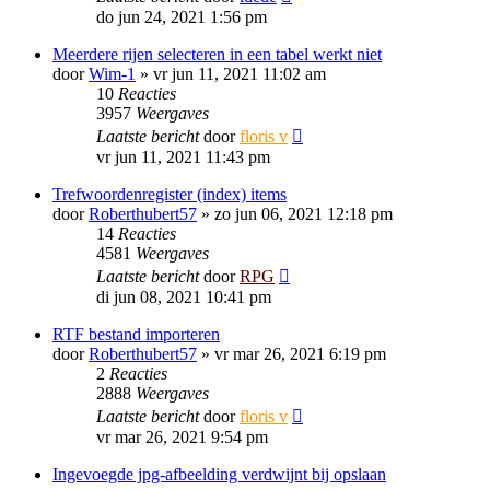
do jun 24, 2021 1:56 pm
Meerdere rijen selecteren in een tabel werkt niet
door
Wim-1
»
vr jun 11, 2021 11:02 am
10
Reacties
3957
Weergaves
Laatste bericht
door
floris v
vr jun 11, 2021 11:43 pm
Trefwoordenregister (index) items
door
Roberthubert57
»
zo jun 06, 2021 12:18 pm
14
Reacties
4581
Weergaves
Laatste bericht
door
RPG
di jun 08, 2021 10:41 pm
RTF bestand importeren
door
Roberthubert57
»
vr mar 26, 2021 6:19 pm
2
Reacties
2888
Weergaves
Laatste bericht
door
floris v
vr mar 26, 2021 9:54 pm
Ingevoegde jpg-afbeelding verdwijnt bij opslaan