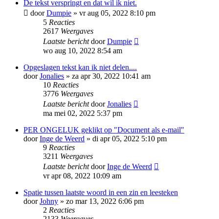
De tekst verspringt en dat wil ik niet.
door
Dumpie
»
vr aug 05, 2022 8:10 pm
5
Reacties
2617
Weergaves
Laatste bericht
door
Dumpie
wo aug 10, 2022 8:54 am
Opgeslagen tekst kan ik niet delen....
door
Jonalies
»
za apr 30, 2022 10:41 am
10
Reacties
3776
Weergaves
Laatste bericht
door
Jonalies
ma mei 02, 2022 5:37 pm
PER ONGELUK geklikt op "Document als e-mail"
door
Inge de Weerd
»
di apr 05, 2022 5:10 pm
9
Reacties
3211
Weergaves
Laatste bericht
door
Inge de Weerd
vr apr 08, 2022 10:09 am
Spatie tussen laatste woord in een zin en leesteken
door
Johny
»
zo mar 13, 2022 6:06 pm
2
Reacties
2133
Weergaves