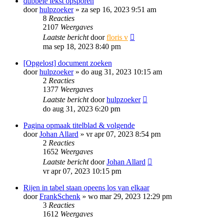
dubbele tekst opsporen
door
hulpzoeker
»
za sep 16, 2023 9:51 am
8
Reacties
2107
Weergaves
Laatste bericht
door
floris v
ma sep 18, 2023 8:40 pm
[Opgelost] document zoeken
door
hulpzoeker
»
do aug 31, 2023 10:15 am
2
Reacties
1377
Weergaves
Laatste bericht
door
hulpzoeker
do aug 31, 2023 6:20 pm
Pagina opmaak titelblad & volgende
door
Johan Allard
»
vr apr 07, 2023 8:54 pm
2
Reacties
1652
Weergaves
Laatste bericht
door
Johan Allard
vr apr 07, 2023 10:15 pm
Rijen in tabel staan opeens los van elkaar
door
FrankSchenk
»
wo mar 29, 2023 12:29 pm
3
Reacties
1612
Weergaves