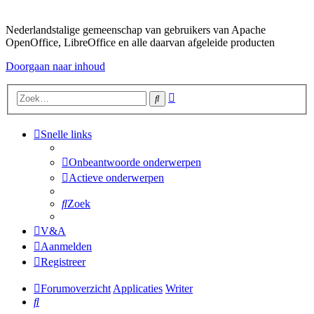
Nederlandstalige gemeenschap van gebruikers van Apache
OpenOffice, LibreOffice en alle daarvan afgeleide producten
Doorgaan naar inhoud
Uitgebreid
Zoek
zoeken
Snelle links
Onbeantwoorde onderwerpen
Actieve onderwerpen
Zoek
V&A
Aanmelden
Registreer
Forumoverzicht
Applicaties
Writer
Zoek