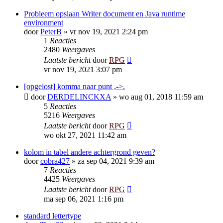
Probleem opslaan Writer document en Java runtime
environment
door
PeterB
»
vr nov 19, 2021 2:24 pm
1
Reacties
2480
Weergaves
Laatste bericht
door
RPG
vr nov 19, 2021 3:07 pm
[opgelost] komma naar punt ,->.
door
DERDELINCKXA
»
wo aug 01, 2018 11:59 am
5
Reacties
5216
Weergaves
Laatste bericht
door
RPG
wo okt 27, 2021 11:42 am
kolom in tabel andere achtergrond geven?
door
cobra427
»
za sep 04, 2021 9:39 am
7
Reacties
4425
Weergaves
Laatste bericht
door
RPG
ma sep 06, 2021 1:16 pm
standard lettertype