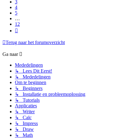
3
4
5
…
12
Volgende
Terug naar het forumoverzicht
Ga naar
Mededelingen
↳ Lees Dit Eerst!
↳ Mededelingen
Om te beginnen
↳ Beginners
↳ Installatie en probleemoplossing
↳ Tutorials
Applicaties
↳ Writer
↳ Calc
↳ Impress
↳ Draw
↳ Math