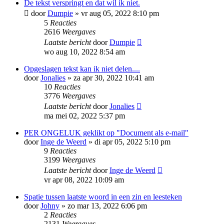
De tekst verspringt en dat wil ik niet.
door
Dumpie
»
vr aug 05, 2022 8:10 pm
5
Reacties
2616
Weergaves
Laatste bericht
door
Dumpie
wo aug 10, 2022 8:54 am
Opgeslagen tekst kan ik niet delen....
door
Jonalies
»
za apr 30, 2022 10:41 am
10
Reacties
3776
Weergaves
Laatste bericht
door
Jonalies
ma mei 02, 2022 5:37 pm
PER ONGELUK geklikt op "Document als e-mail"
door
Inge de Weerd
»
di apr 05, 2022 5:10 pm
9
Reacties
3199
Weergaves
Laatste bericht
door
Inge de Weerd
vr apr 08, 2022 10:09 am
Spatie tussen laatste woord in een zin en leesteken
door
Johny
»
zo mar 13, 2022 6:06 pm
2
Reacties
2131
Weergaves