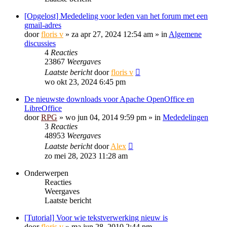
[Opgelost] Mededeling voor leden van het forum met een
gmail-adres
door
floris v
»
za apr 27, 2024 12:54 am
» in
Algemene
discussies
4
Reacties
23867
Weergaves
Laatste bericht
door
floris v
wo okt 23, 2024 6:45 pm
De nieuwste downloads voor Apache OpenOffice en
LibreOffice
door
RPG
»
wo jun 04, 2014 9:59 pm
» in
Mededelingen
3
Reacties
48953
Weergaves
Laatste bericht
door
Alex
zo mei 28, 2023 11:28 am
Onderwerpen
Reacties
Weergaves
Laatste bericht
[Tutorial] Voor wie tekstverwerking nieuw is
door
floris v
»
ma jun 28, 2010 2:44 pm