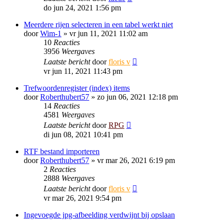
do jun 24, 2021 1:56 pm
Meerdere rijen selecteren in een tabel werkt niet
door
Wim-1
»
vr jun 11, 2021 11:02 am
10
Reacties
3956
Weergaves
Laatste bericht
door
floris v
vr jun 11, 2021 11:43 pm
Trefwoordenregister (index) items
door
Roberthubert57
»
zo jun 06, 2021 12:18 pm
14
Reacties
4581
Weergaves
Laatste bericht
door
RPG
di jun 08, 2021 10:41 pm
RTF bestand importeren
door
Roberthubert57
»
vr mar 26, 2021 6:19 pm
2
Reacties
2888
Weergaves
Laatste bericht
door
floris v
vr mar 26, 2021 9:54 pm
Ingevoegde jpg-afbeelding verdwijnt bij opslaan