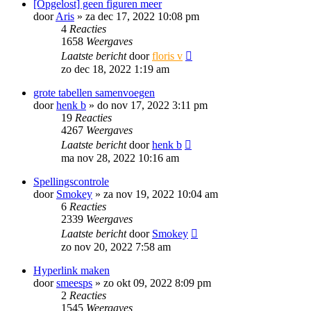
[Opgelost] geen figuren meer
door
Aris
»
za dec 17, 2022 10:08 pm
4
Reacties
1658
Weergaves
Laatste bericht
door
floris v
zo dec 18, 2022 1:19 am
grote tabellen samenvoegen
door
henk b
»
do nov 17, 2022 3:11 pm
19
Reacties
4267
Weergaves
Laatste bericht
door
henk b
ma nov 28, 2022 10:16 am
Spellingscontrole
door
Smokey
»
za nov 19, 2022 10:04 am
6
Reacties
2339
Weergaves
Laatste bericht
door
Smokey
zo nov 20, 2022 7:58 am
Hyperlink maken
door
smeesps
»
zo okt 09, 2022 8:09 pm
2
Reacties
1545
Weergaves