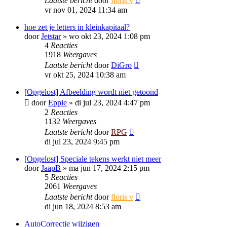
Laatste bericht
door
floris v
vr nov 01, 2024 11:34 am
hoe zet je letters in kleinkapitaal?
door
Jetstar
»
wo okt 23, 2024 1:08 pm
4
Reacties
1918
Weergaves
Laatste bericht
door
DiGro
vr okt 25, 2024 10:38 am
[Opgelost] Afbeelding wordt niet getoond
door
Eppie
»
di jul 23, 2024 4:47 pm
2
Reacties
1132
Weergaves
Laatste bericht
door
RPG
di jul 23, 2024 9:45 pm
[Opgelost] Speciale tekens werkt niet meer
door
JaapB
»
ma jun 17, 2024 2:15 pm
5
Reacties
2061
Weergaves
Laatste bericht
door
floris v
di jun 18, 2024 8:53 am
AutoCorrectie wijzigen