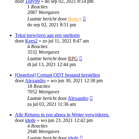
door
Tisty99
»
do sep 02, 2021 8:14 pm
1
Reacties
2087
Weergaves
Laatste bericht
door
floris v
do sep 02, 2021 8:51 pm
Tekst toewijzen aan een sneltoets
door
Kees2
»
zo jul 11, 2021 8:47 am
4
Reacties
3532
Weergaves
Laatste bericht
door
RPG
di jul 13, 2021 12:44 pm
[Opgelost] Corrupt ODT bestand herstellen
door
Alexandro
»
wo jun 30, 2021 12:38 pm
18
Reacties
7052
Weergaves
Laatste bericht
door
Alexandro
za jul 03, 2021 11:36 am
Alle Returns in een alinea in Writer verwijderen.
door
idede
»
wo jun 23, 2021 12:42 pm
4
Reacties
2940
Weergaves
Laatste bericht
door
idede