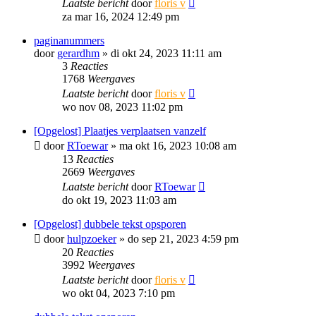
Laatste bericht
door
floris v
za mar 16, 2024 12:49 pm
paginanummers
door
gerardhm
»
di okt 24, 2023 11:11 am
3
Reacties
1768
Weergaves
Laatste bericht
door
floris v
wo nov 08, 2023 11:02 pm
[Opgelost] Plaatjes verplaatsen vanzelf
door
RToewar
»
ma okt 16, 2023 10:08 am
13
Reacties
2669
Weergaves
Laatste bericht
door
RToewar
do okt 19, 2023 11:03 am
[Opgelost] dubbele tekst opsporen
door
hulpzoeker
»
do sep 21, 2023 4:59 pm
20
Reacties
3992
Weergaves
Laatste bericht
door
floris v
wo okt 04, 2023 7:10 pm