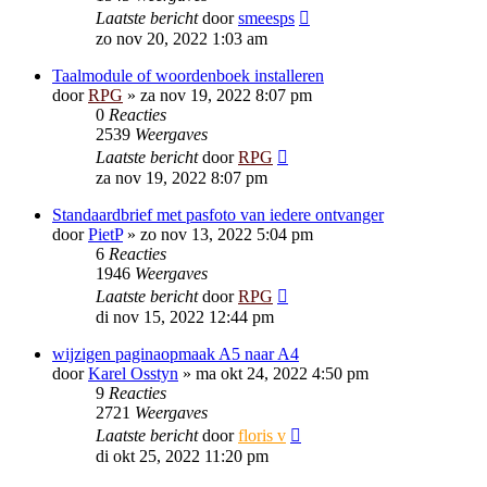
Laatste bericht
door
smeesps
zo nov 20, 2022 1:03 am
Taalmodule of woordenboek installeren
door
RPG
»
za nov 19, 2022 8:07 pm
0
Reacties
2539
Weergaves
Laatste bericht
door
RPG
za nov 19, 2022 8:07 pm
Standaardbrief met pasfoto van iedere ontvanger
door
PietP
»
zo nov 13, 2022 5:04 pm
6
Reacties
1946
Weergaves
Laatste bericht
door
RPG
di nov 15, 2022 12:44 pm
wijzigen paginaopmaak A5 naar A4
door
Karel Osstyn
»
ma okt 24, 2022 4:50 pm
9
Reacties
2721
Weergaves
Laatste bericht
door
floris v
di okt 25, 2022 11:20 pm