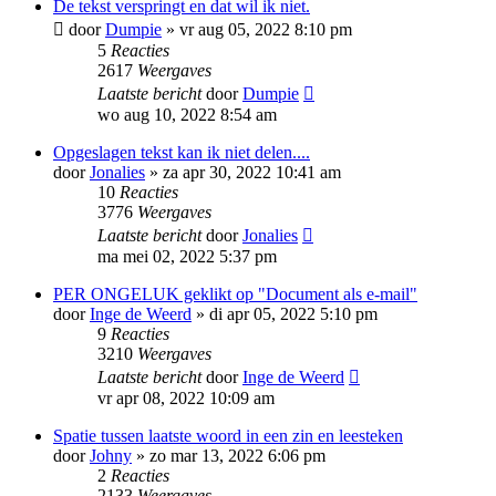
De tekst verspringt en dat wil ik niet.
door
Dumpie
»
vr aug 05, 2022 8:10 pm
5
Reacties
2617
Weergaves
Laatste bericht
door
Dumpie
wo aug 10, 2022 8:54 am
Opgeslagen tekst kan ik niet delen....
door
Jonalies
»
za apr 30, 2022 10:41 am
10
Reacties
3776
Weergaves
Laatste bericht
door
Jonalies
ma mei 02, 2022 5:37 pm
PER ONGELUK geklikt op "Document als e-mail"
door
Inge de Weerd
»
di apr 05, 2022 5:10 pm
9
Reacties
3210
Weergaves
Laatste bericht
door
Inge de Weerd
vr apr 08, 2022 10:09 am
Spatie tussen laatste woord in een zin en leesteken
door
Johny
»
zo mar 13, 2022 6:06 pm
2
Reacties
2133
Weergaves