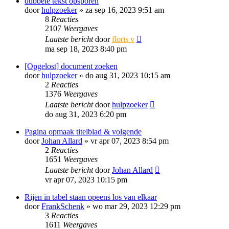
dubbele tekst opsporen
door
hulpzoeker
»
za sep 16, 2023 9:51 am
8
Reacties
2107
Weergaves
Laatste bericht
door
floris v
ma sep 18, 2023 8:40 pm
[Opgelost] document zoeken
door
hulpzoeker
»
do aug 31, 2023 10:15 am
2
Reacties
1376
Weergaves
Laatste bericht
door
hulpzoeker
do aug 31, 2023 6:20 pm
Pagina opmaak titelblad & volgende
door
Johan Allard
»
vr apr 07, 2023 8:54 pm
2
Reacties
1651
Weergaves
Laatste bericht
door
Johan Allard
vr apr 07, 2023 10:15 pm
Rijen in tabel staan opeens los van elkaar
door
FrankSchenk
»
wo mar 29, 2023 12:29 pm
3
Reacties
1611
Weergaves