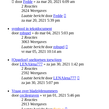
door
Fedde
»
za mar 20, 2021 6:09 am
2
Reacties
2624
Weergaves
Laatste bericht
door
Fedde
za mar 20, 2021 5:39 pm
symbool in tekstdocument
door
robspel
»
do mar 04, 2021 5:03 pm
2
Reacties
3063
Weergaves
Laatste bericht
door
robspel
vr mar 05, 2021 10:14 am
[Opgelost] sneltoetsen toewijzen
door
LENAlena777
»
za jan 30, 2021 1:42 pm
2
Reacties
2592
Weergaves
Laatste bericht
door
LENAlena777
za jan 30, 2021 5:07 pm
Vraag over bladzijdenummers
door
cecilegraven
»
vr jan 01, 2021 5:46 pm
2
Reacties
2913
Weergaves