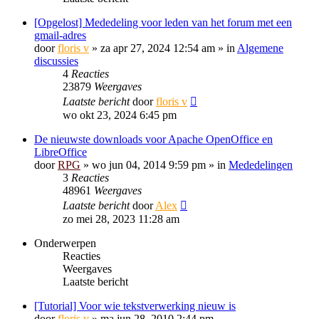
[Opgelost] Mededeling voor leden van het forum met een
gmail-adres
door
floris v
»
za apr 27, 2024 12:54 am
» in
Algemene
discussies
4
Reacties
23879
Weergaves
Laatste bericht
door
floris v
wo okt 23, 2024 6:45 pm
De nieuwste downloads voor Apache OpenOffice en
LibreOffice
door
RPG
»
wo jun 04, 2014 9:59 pm
» in
Mededelingen
3
Reacties
48961
Weergaves
Laatste bericht
door
Alex
zo mei 28, 2023 11:28 am
Onderwerpen
Reacties
Weergaves
Laatste bericht
[Tutorial] Voor wie tekstverwerking nieuw is
door
floris v
»
ma jun 28, 2010 2:44 pm