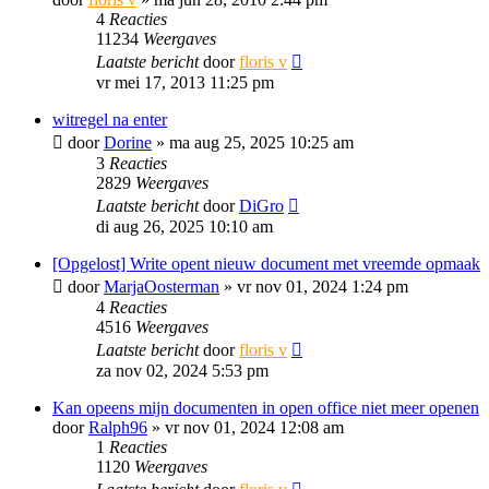
4
Reacties
11234
Weergaves
Laatste bericht
door
floris v
vr mei 17, 2013 11:25 pm
witregel na enter
door
Dorine
»
ma aug 25, 2025 10:25 am
3
Reacties
2829
Weergaves
Laatste bericht
door
DiGro
di aug 26, 2025 10:10 am
[Opgelost] Write opent nieuw document met vreemde opmaak
door
MarjaOosterman
»
vr nov 01, 2024 1:24 pm
4
Reacties
4516
Weergaves
Laatste bericht
door
floris v
za nov 02, 2024 5:53 pm
Kan opeens mijn documenten in open office niet meer openen
door
Ralph96
»
vr nov 01, 2024 12:08 am
1
Reacties
1120
Weergaves