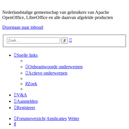
Nederlandstalige gemeenschap van gebruikers van Apache
OpenOffice, LibreOffice en alle daarvan afgeleide producten
Doorgaan naar inhoud
Uitgebreid
Zoek
zoeken
Snelle links
Onbeantwoorde onderwerpen
Actieve onderwerpen
Zoek
V&A
Aanmelden
Registreer
Forumoverzicht
Applicaties
Writer
Zoek