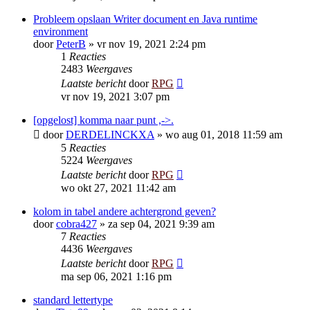
Probleem opslaan Writer document en Java runtime
environment
door
PeterB
»
vr nov 19, 2021 2:24 pm
1
Reacties
2483
Weergaves
Laatste bericht
door
RPG
vr nov 19, 2021 3:07 pm
[opgelost] komma naar punt ,->.
door
DERDELINCKXA
»
wo aug 01, 2018 11:59 am
5
Reacties
5224
Weergaves
Laatste bericht
door
RPG
wo okt 27, 2021 11:42 am
kolom in tabel andere achtergrond geven?
door
cobra427
»
za sep 04, 2021 9:39 am
7
Reacties
4436
Weergaves
Laatste bericht
door
RPG
ma sep 06, 2021 1:16 pm
standard lettertype