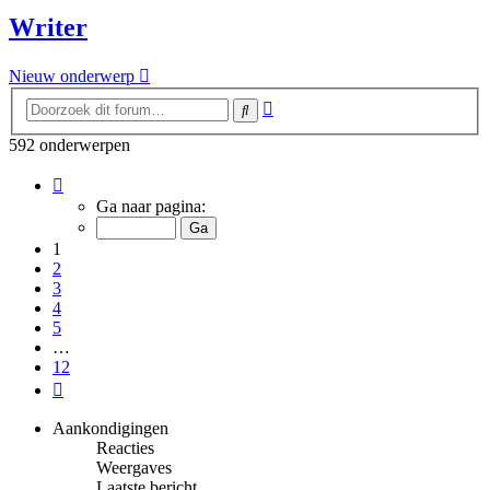
Writer
Nieuw onderwerp
Uitgebreid
Zoek
zoeken
592 onderwerpen
Pagina
1
Ga naar pagina:
van
12
1
2
3
4
5
…
12
Volgende
Aankondigingen
Reacties
Weergaves
Laatste bericht