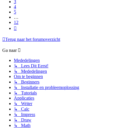
3
4
5
…
12
Volgende
Terug naar het forumoverzicht
Ga naar
Mededelingen
↳ Lees Dit Eerst!
↳ Mededelingen
Om te beginnen
↳ Beginners
↳ Installatie en probleemoplossing
↳ Tutorials
Applicaties
↳ Writer
↳ Calc
↳ Impress
↳ Draw
↳ Math