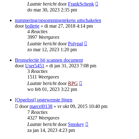
Laatste bericht
door
FrankSchenk
do mar 30, 2023 2:35 pm
nummering/opsommingstekens uitschakelen
door
bolletje
»
di mar 27, 2018 4:14 pm
4
Reacties
3997
Weergaves
Laatste bericht
door
Polypal
zo mar 12, 2023 1:20 pm
Bronselectie bij scannen document
door
User5451
»
di jan 31, 2023 7:08 pm
3
Reacties
1511
Weergaves
Laatste bericht
door
RPG
wo feb 01, 2023 3:22 pm
[Opgelost] ongewenste lijnen
door
marcel0138
»
vr okt 09, 2015 10:40 pm
7
Reacties
4327
Weergaves
Laatste bericht
door
Smokey
za jan 14, 2023 4:23 pm