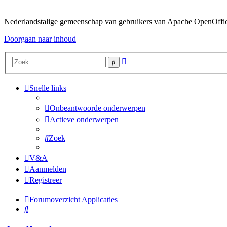
Nederlandstalige gemeenschap van gebruikers van Apache OpenOffice,
Doorgaan naar inhoud
Uitgebreid
Zoek
zoeken
Snelle links
Onbeantwoorde onderwerpen
Actieve onderwerpen
Zoek
V&A
Aanmelden
Registreer
Forumoverzicht
Applicaties
Zoek