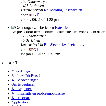
262
Onderwerpen
1425
Berichten
Laatste bericht
Re: Melding uitschakelen …
Bekijk
door
RPG
laatste
do nov 06, 2025 1:28 pm
bericht
Extensies
Bespreek door derden ontwikkelde extensies voor OpenOffice.
12
Onderwerpen
45
Berichten
Laatste bericht
Re: Slechte kwaliteit na …
Bekijk
door
RPG
laatste
ma jan 10, 2022 12:49 pm
bericht
Ga naar
Mededelingen
↳ Lees Dit Eerst!
↳ Mededelingen
Om te beginnen
↳ Beginners
↳ Installatie en probleemoplossing
↳ Tutorials
Applicaties