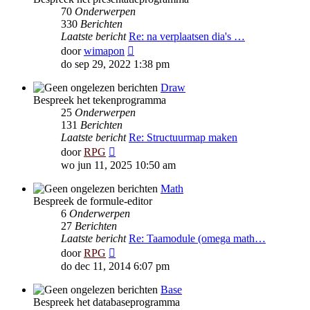
70
Onderwerpen
330
Berichten
Laatste bericht
Re: na verplaatsen dia's …
Bekijk
door
wimapon
laatste
do sep 29, 2022 1:38 pm
bericht
Draw
Bespreek het tekenprogramma
25
Onderwerpen
131
Berichten
Laatste bericht
Re: Structuurmap maken
Bekijk
door
RPG
laatste
wo jun 11, 2025 10:50 am
bericht
Math
Bespreek de formule-editor
6
Onderwerpen
27
Berichten
Laatste bericht
Re: Taamodule (omega math…
Bekijk
door
RPG
laatste
do dec 11, 2014 6:07 pm
bericht
Base
Bespreek het databaseprogramma