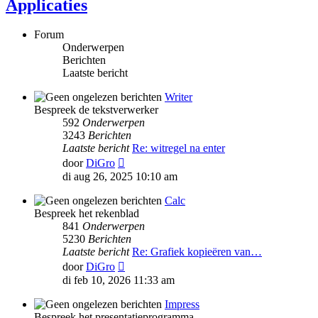
Applicaties
Forum
Onderwerpen
Berichten
Laatste bericht
Writer
Bespreek de tekstverwerker
592
Onderwerpen
3243
Berichten
Laatste bericht
Re: witregel na enter
Bekijk
door
DiGro
laatste
di aug 26, 2025 10:10 am
bericht
Calc
Bespreek het rekenblad
841
Onderwerpen
5230
Berichten
Laatste bericht
Re: Grafiek kopieëren van…
Bekijk
door
DiGro
laatste
di feb 10, 2026 11:33 am
bericht
Impress
Bespreek het presentatieprogramma