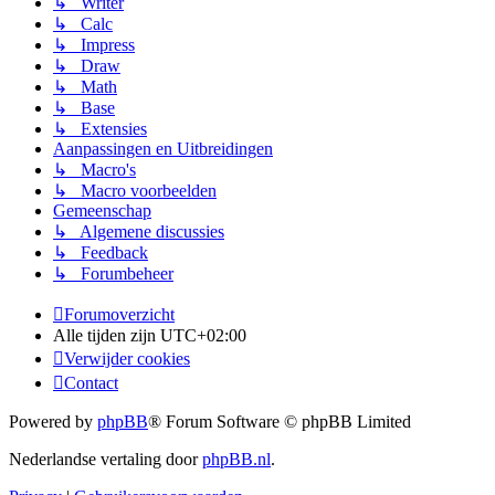
↳ Writer
↳ Calc
↳ Impress
↳ Draw
↳ Math
↳ Base
↳ Extensies
Aanpassingen en Uitbreidingen
↳ Macro's
↳ Macro voorbeelden
Gemeenschap
↳ Algemene discussies
↳ Feedback
↳ Forumbeheer
Forumoverzicht
Alle tijden zijn
UTC+02:00
Verwijder cookies
Contact
Powered by
phpBB
® Forum Software © phpBB Limited
Nederlandse vertaling door
phpBB.nl
.