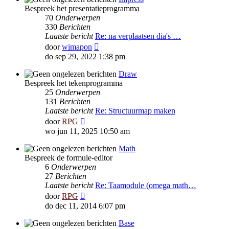
Bespreek het presentatieprogramma
70
Onderwerpen
330
Berichten
Laatste bericht
Re: na verplaatsen dia's …
Bekijk
door
wimapon
laatste
do sep 29, 2022 1:38 pm
bericht
Draw
Bespreek het tekenprogramma
25
Onderwerpen
131
Berichten
Laatste bericht
Re: Structuurmap maken
Bekijk
door
RPG
laatste
wo jun 11, 2025 10:50 am
bericht
Math
Bespreek de formule-editor
6
Onderwerpen
27
Berichten
Laatste bericht
Re: Taamodule (omega math…
Bekijk
door
RPG
laatste
do dec 11, 2014 6:07 pm
bericht
Base