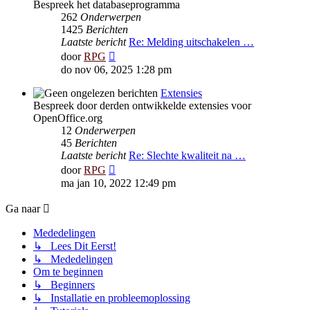
Bespreek het databaseprogramma
262
Onderwerpen
1425
Berichten
Laatste bericht
Re: Melding uitschakelen …
Bekijk
door
RPG
laatste
do nov 06, 2025 1:28 pm
bericht
Extensies
Bespreek door derden ontwikkelde extensies voor
OpenOffice.org
12
Onderwerpen
45
Berichten
Laatste bericht
Re: Slechte kwaliteit na …
Bekijk
door
RPG
laatste
ma jan 10, 2022 12:49 pm
bericht
Ga naar
Mededelingen
↳ Lees Dit Eerst!
↳ Mededelingen
Om te beginnen
↳ Beginners
↳ Installatie en probleemoplossing