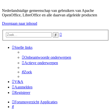
Nederlandstalige gemeenschap van gebruikers van Apache
OpenOffice, LibreOffice en alle daarvan afgeleide producten
Doorgaan naar inhoud
Uitgebreid
Zoek
zoeken
Snelle links
Onbeantwoorde onderwerpen
Actieve onderwerpen
Zoek
V&A
Aanmelden
Registreer
Forumoverzicht
Applicaties
Zoek