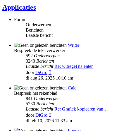
Applicaties
Forum
Onderwerpen
Berichten
Laatste bericht
Writer
Bespreek de tekstverwerker
592
Onderwerpen
3243
Berichten
Laatste bericht
Re: witregel na enter
Bekijk
door
DiGro
laatste
di aug 26, 2025 10:10 am
bericht
Calc
Bespreek het rekenblad
841
Onderwerpen
5230
Berichten
Laatste bericht
Re: Grafiek kopieëren van…
Bekijk
door
DiGro
laatste
di feb 10, 2026 11:33 am
bericht
Impress