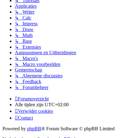
↳ Tutorials
Applicaties
↳ Writer
↳ Calc
↳ Impress
↳ Draw
↳ Math
↳ Base
↳ Extensies
Aanpassingen en Uitbreidingen
↳ Macro's
↳ Macro voorbeelden
Gemeenschap
↳ Algemene discussies
↳ Feedback
↳ Forumbeheer
Forumoverzicht
Alle tijden zijn
UTC+02:00
Verwijder cookies
Contact
Powered by
phpBB
® Forum Software © phpBB Limited