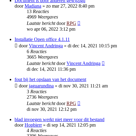
Document is door anderen gewijzigd
door
Madiana
»
zo mar 27, 2022 8:40 pm
13
Reacties
4969
Weergaves
Laatste bericht
door
RPG
wo apr 06, 2022 3:12 pm
Installatie Open office 4.1.11
door
Vincent Andringa
»
di dec 14, 2021 10:15 pm
6
Reacties
3665
Weergaves
Laatste bericht
door
Vincent Andringa
di dec 14, 2021 11:36 pm
fout bij het opslaan van het document
door
jaguarundina
»
di nov 30, 2021 11:21 am
3
Reacties
2736
Weergaves
Laatste bericht
door
RPG
di nov 30, 2021 12:12 pm
blad invoegen werkt niet meer voor dit bestand
door
Hopbierr
»
di sep 14, 2021 12:05 pm
4
Reacties
3396
Weergaves