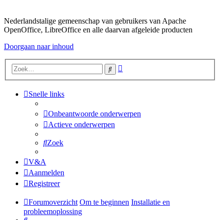
Nederlandstalige gemeenschap van gebruikers van Apache
OpenOffice, LibreOffice en alle daarvan afgeleide producten
Doorgaan naar inhoud
Uitgebreid
Zoek
zoeken
Snelle links
Onbeantwoorde onderwerpen
Actieve onderwerpen
Zoek
V&A
Aanmelden
Registreer
Forumoverzicht
Om te beginnen
Installatie en
probleemoplossing
Zoek