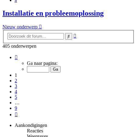
Installatie en probleemoplossing
Nieuw onderwerp
Uitgebreid
Zoek
zoeken
405 onderwerpen
Pagina
1
Ga naar pagina:
van
9
1
2
3
4
5
…
9
Volgende
Aankondigingen
Reacties
Weergaves