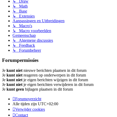
↳ Draw
↳ Math
↳ Base
↳ Extensies
Aanpassingen en Uitbreidingen
↳ Macro's
↳ Macro voorbeelden
Gemeenschap
↳ Algemene discussies
↳ Feedback
↳ Forumbeheer
Forumpermissies
Je
kunt niet
nieuwe berichten plaatsen in dit forum
Je
kunt niet
reageren op onderwerpen in dit forum
Je
kunt niet
je eigen berichten wijzigen in dit forum
Je
kunt niet
je eigen berichten verwijderen in dit forum
Je
kunt geen
bijlagen plaatsen in dit forum
Forumoverzicht
Alle tijden zijn
UTC+02:00
Verwijder cookies
Contact