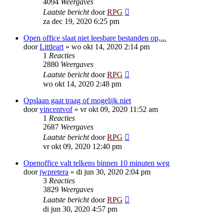
4094
Weergaves
Laatste bericht
door
RPG
za dec 19, 2020 6:25 pm
Open office slaat niet leesbare bestanden op,...
door
Littleart
»
wo okt 14, 2020 2:14 pm
1
Reacties
2880
Weergaves
Laatste bericht
door
RPG
wo okt 14, 2020 2:48 pm
Opslaan gaat traag of mogelijk niet
door
vincentvof
»
vr okt 09, 2020 11:52 am
1
Reacties
2687
Weergaves
Laatste bericht
door
RPG
vr okt 09, 2020 12:40 pm
Openoffice valt telkens binnen 10 minuten weg
door
jwpretera
»
di jun 30, 2020 2:04 pm
3
Reacties
3829
Weergaves
Laatste bericht
door
RPG
di jun 30, 2020 4:57 pm