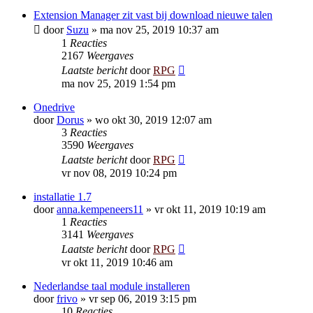
Extension Manager zit vast bij download nieuwe talen
door
Suzu
»
ma nov 25, 2019 10:37 am
1
Reacties
2167
Weergaves
Laatste bericht
door
RPG
ma nov 25, 2019 1:54 pm
Onedrive
door
Dorus
»
wo okt 30, 2019 12:07 am
3
Reacties
3590
Weergaves
Laatste bericht
door
RPG
vr nov 08, 2019 10:24 pm
installatie 1.7
door
anna.kempeneers11
»
vr okt 11, 2019 10:19 am
1
Reacties
3141
Weergaves
Laatste bericht
door
RPG
vr okt 11, 2019 10:46 am
Nederlandse taal module installeren
door
frivo
»
vr sep 06, 2019 3:15 pm
10
Reacties