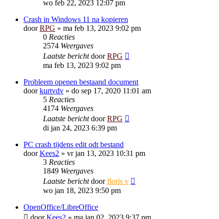
wo feb 22, 2023 12:07 pm
Crash in Windows 11 na kopieren
door
RPG
»
ma feb 13, 2023 9:02 pm
0
Reacties
2574
Weergaves
Laatste bericht
door
RPG
ma feb 13, 2023 9:02 pm
Probleem openen bestaand document
door
kurtvdv
»
do sep 17, 2020 11:01 am
5
Reacties
4174
Weergaves
Laatste bericht
door
RPG
di jan 24, 2023 6:39 pm
PC crash tijdens edit odt bestand
door
Kees2
»
vr jan 13, 2023 10:31 pm
3
Reacties
1849
Weergaves
Laatste bericht
door
floris v
wo jan 18, 2023 9:50 pm
OpenOffice/LibreOffice
door
Kees2
»
ma jan 02, 2023 9:37 pm