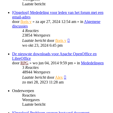
Laatste bericht
[Opgelost] Mededeling voor leden van het forum met een
gmail-adres
door
floris v
»
za apr 27, 2024 12:54 am
» in
Algemene
discussies
4
Reacties
23854
Weergaves
Laatste bericht
door
floris v
wo okt 23, 2024 6:45 pm
De nieuwste downloads voor Apache OpenOffice en
LibreOffice
door
RPG
»
wo jun 04, 2014 9:59 pm
» in
Mededelingen
3
Reacties
48944
Weergaves
Laatste bericht
door
Alex
zo mei 28, 2023 11:28 am
Onderwerpen
Reacties
Weergaves
Laatste bericht
[Opgelost] Probleem openen bestaand document