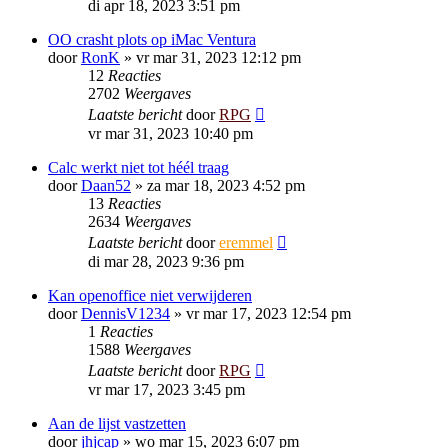
di apr 18, 2023 3:51 pm
OO crasht plots op iMac Ventura
door
RonK
»
vr mar 31, 2023 12:12 pm
12
Reacties
2702
Weergaves
Laatste bericht
door
RPG
vr mar 31, 2023 10:40 pm
Calc werkt niet tot héél traag
door
Daan52
»
za mar 18, 2023 4:52 pm
13
Reacties
2634
Weergaves
Laatste bericht
door
eremmel
di mar 28, 2023 9:36 pm
Kan openoffice niet verwijderen
door
DennisV1234
»
vr mar 17, 2023 12:54 pm
1
Reacties
1588
Weergaves
Laatste bericht
door
RPG
vr mar 17, 2023 3:45 pm
Aan de lijst vastzetten
door
jhjcap
»
wo mar 15, 2023 6:07 pm