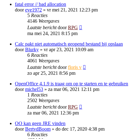
fatal error // bad allocation
door
eve1972
»
vr mei 21, 2021 12:23 pm
5
Reacties
4146
Weergaves
Laatste bericht
door
RPG
ma mei 24, 2021 8:15 pm
Calc pakt niet automatisch geopend bestand bij opslaan
door
Blurky
»
vr apr 23, 2021 10:09 am
6
Reacties
4061
Weergaves
Laatste bericht
door
floris v
zo apr 25, 2021 8:56 pm
OpenOffice 4.1.9 is traag om op te starten en te gebruiken
door
michel53
»
za mar 06, 2021 12:11 pm
1
Reacties
2502
Weergaves
Laatste bericht
door
RPG
za mar 06, 2021 12:36 pm
OO kan geen JRE vinden
door
BertvdBoom
»
do dec 17, 2020 4:38 pm
6
Reacties