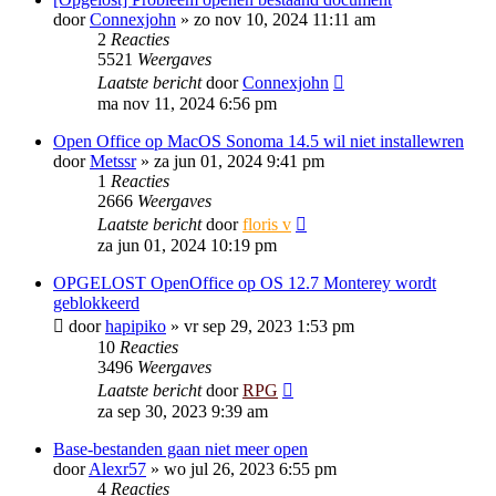
door
Connexjohn
»
zo nov 10, 2024 11:11 am
2
Reacties
5521
Weergaves
Laatste bericht
door
Connexjohn
ma nov 11, 2024 6:56 pm
Open Office op MacOS Sonoma 14.5 wil niet installewren
door
Metssr
»
za jun 01, 2024 9:41 pm
1
Reacties
2666
Weergaves
Laatste bericht
door
floris v
za jun 01, 2024 10:19 pm
OPGELOST OpenOffice op OS 12.7 Monterey wordt
geblokkeerd
door
hapipiko
»
vr sep 29, 2023 1:53 pm
10
Reacties
3496
Weergaves
Laatste bericht
door
RPG
za sep 30, 2023 9:39 am
Base-bestanden gaan niet meer open
door
Alexr57
»
wo jul 26, 2023 6:55 pm
4
Reacties