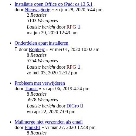
Installatie open Office op iPad: os 13.5.1
door
Nieuwsgierig
»
zo jun 28, 2020 5:44 pm
2
Reacties
5103
Weergaves
Laatste bericht
door
RPG
ma jun 29, 2020 12:49 pm
Onderdelen apart installeren
door
Ropkejc
»
vr mei 01, 2020 10:02 am
8
Reacties
5754
Weergaves
Laatste bericht
door
RPG
zo mei 03, 2020 12:12 pm
Probleem met verwijderen
door
Transit
»
za apr 06, 2019 4:24 pm
8
Reacties
5978
Weergaves
Laatste bericht
door
DiGro
wo apr 22, 2020 7:09 pm
Mailmerge niet verzonden als email
door
FrankFJ
»
vr mar 27, 2020 12:48 pm
8
Reacties