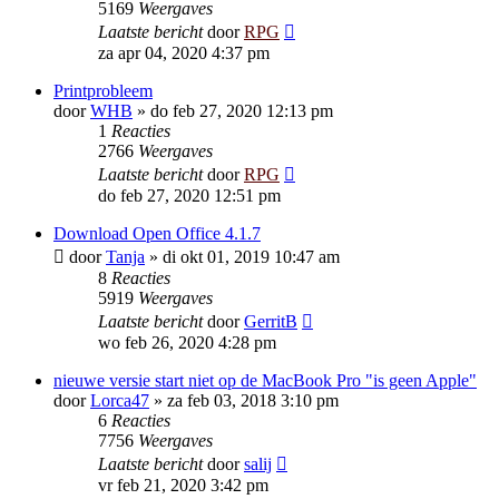
5169
Weergaves
Laatste bericht
door
RPG
za apr 04, 2020 4:37 pm
Printprobleem
door
WHB
»
do feb 27, 2020 12:13 pm
1
Reacties
2766
Weergaves
Laatste bericht
door
RPG
do feb 27, 2020 12:51 pm
Download Open Office 4.1.7
door
Tanja
»
di okt 01, 2019 10:47 am
8
Reacties
5919
Weergaves
Laatste bericht
door
GerritB
wo feb 26, 2020 4:28 pm
nieuwe versie start niet op de MacBook Pro "is geen Apple"
door
Lorca47
»
za feb 03, 2018 3:10 pm
6
Reacties
7756
Weergaves
Laatste bericht
door
salij
vr feb 21, 2020 3:42 pm