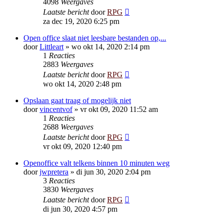
4098
Weergaves
Laatste bericht
door
RPG
za dec 19, 2020 6:25 pm
Open office slaat niet leesbare bestanden op,...
door
Littleart
»
wo okt 14, 2020 2:14 pm
1
Reacties
2883
Weergaves
Laatste bericht
door
RPG
wo okt 14, 2020 2:48 pm
Opslaan gaat traag of mogelijk niet
door
vincentvof
»
vr okt 09, 2020 11:52 am
1
Reacties
2688
Weergaves
Laatste bericht
door
RPG
vr okt 09, 2020 12:40 pm
Openoffice valt telkens binnen 10 minuten weg
door
jwpretera
»
di jun 30, 2020 2:04 pm
3
Reacties
3830
Weergaves
Laatste bericht
door
RPG
di jun 30, 2020 4:57 pm