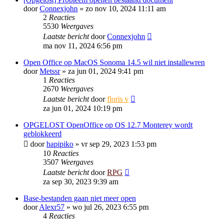
door
Connexjohn
»
zo nov 10, 2024 11:11 am
2
Reacties
5530
Weergaves
Laatste bericht
door
Connexjohn
ma nov 11, 2024 6:56 pm
Open Office op MacOS Sonoma 14.5 wil niet installewren
door
Metssr
»
za jun 01, 2024 9:41 pm
1
Reacties
2670
Weergaves
Laatste bericht
door
floris v
za jun 01, 2024 10:19 pm
OPGELOST OpenOffice op OS 12.7 Monterey wordt
geblokkeerd
door
hapipiko
»
vr sep 29, 2023 1:53 pm
10
Reacties
3507
Weergaves
Laatste bericht
door
RPG
za sep 30, 2023 9:39 am
Base-bestanden gaan niet meer open
door
Alexr57
»
wo jul 26, 2023 6:55 pm
4
Reacties