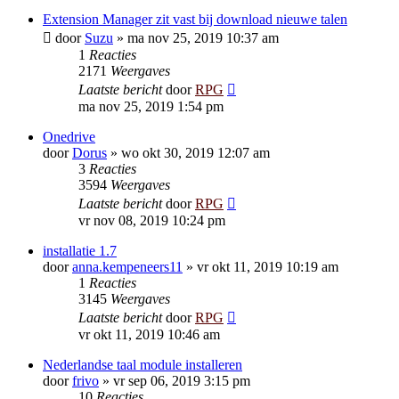
Extension Manager zit vast bij download nieuwe talen
door
Suzu
»
ma nov 25, 2019 10:37 am
1
Reacties
2171
Weergaves
Laatste bericht
door
RPG
ma nov 25, 2019 1:54 pm
Onedrive
door
Dorus
»
wo okt 30, 2019 12:07 am
3
Reacties
3594
Weergaves
Laatste bericht
door
RPG
vr nov 08, 2019 10:24 pm
installatie 1.7
door
anna.kempeneers11
»
vr okt 11, 2019 10:19 am
1
Reacties
3145
Weergaves
Laatste bericht
door
RPG
vr okt 11, 2019 10:46 am
Nederlandse taal module installeren
door
frivo
»
vr sep 06, 2019 3:15 pm
10
Reacties