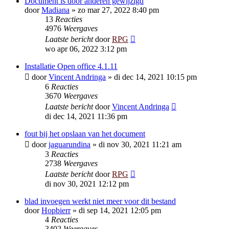
Document is door anderen gewijzigd
door
Madiana
»
zo mar 27, 2022 8:40 pm
13
Reacties
4976
Weergaves
Laatste bericht
door
RPG
wo apr 06, 2022 3:12 pm
Installatie Open office 4.1.11
door
Vincent Andringa
»
di dec 14, 2021 10:15 pm
6
Reacties
3670
Weergaves
Laatste bericht
door
Vincent Andringa
di dec 14, 2021 11:36 pm
fout bij het opslaan van het document
door
jaguarundina
»
di nov 30, 2021 11:21 am
3
Reacties
2738
Weergaves
Laatste bericht
door
RPG
di nov 30, 2021 12:12 pm
blad invoegen werkt niet meer voor dit bestand
door
Hopbierr
»
di sep 14, 2021 12:05 pm
4
Reacties
3402
Weergaves