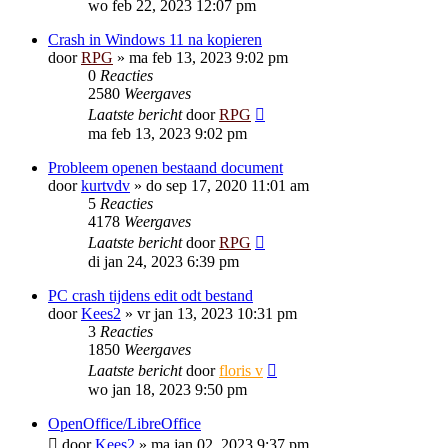
wo feb 22, 2023 12:07 pm
Crash in Windows 11 na kopieren
door
RPG
»
ma feb 13, 2023 9:02 pm
0
Reacties
2580
Weergaves
Laatste bericht
door
RPG
ma feb 13, 2023 9:02 pm
Probleem openen bestaand document
door
kurtvdv
»
do sep 17, 2020 11:01 am
5
Reacties
4178
Weergaves
Laatste bericht
door
RPG
di jan 24, 2023 6:39 pm
PC crash tijdens edit odt bestand
door
Kees2
»
vr jan 13, 2023 10:31 pm
3
Reacties
1850
Weergaves
Laatste bericht
door
floris v
wo jan 18, 2023 9:50 pm
OpenOffice/LibreOffice
door
Kees2
»
ma jan 02, 2023 9:37 pm