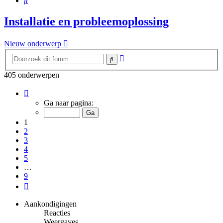
Installatie en probleemoplossing
Nieuw onderwerp
Uitgebreid
Zoek
zoeken
405 onderwerpen
Pagina
1
Ga naar pagina:
van
9
1
2
3
4
5
…
9
Volgende
Aankondigingen
Reacties
Weergaves