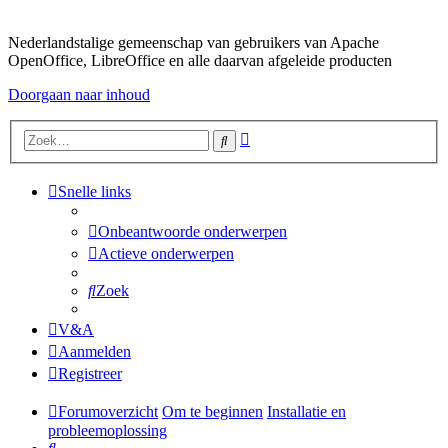
Nederlandstalige gemeenschap van gebruikers van Apache
OpenOffice, LibreOffice en alle daarvan afgeleide producten
Doorgaan naar inhoud
Uitgebreid
Zoek
zoeken
Snelle links
Onbeantwoorde onderwerpen
Actieve onderwerpen
Zoek
V&A
Aanmelden
Registreer
Forumoverzicht
Om te beginnen
Installatie en
probleemoplossing
Zoek