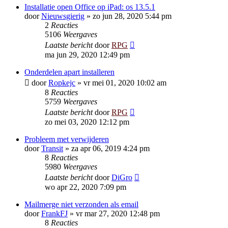
Installatie open Office op iPad: os 13.5.1
door
Nieuwsgierig
»
zo jun 28, 2020 5:44 pm
2
Reacties
5106
Weergaves
Laatste bericht
door
RPG
ma jun 29, 2020 12:49 pm
Onderdelen apart installeren
door
Ropkejc
»
vr mei 01, 2020 10:02 am
8
Reacties
5759
Weergaves
Laatste bericht
door
RPG
zo mei 03, 2020 12:12 pm
Probleem met verwijderen
door
Transit
»
za apr 06, 2019 4:24 pm
8
Reacties
5980
Weergaves
Laatste bericht
door
DiGro
wo apr 22, 2020 7:09 pm
Mailmerge niet verzonden als email
door
FrankFJ
»
vr mar 27, 2020 12:48 pm
8
Reacties