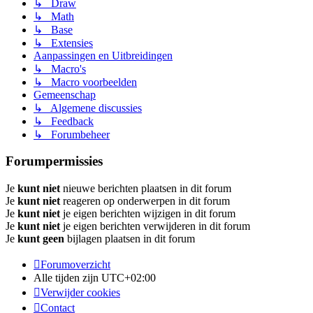
↳ Draw
↳ Math
↳ Base
↳ Extensies
Aanpassingen en Uitbreidingen
↳ Macro's
↳ Macro voorbeelden
Gemeenschap
↳ Algemene discussies
↳ Feedback
↳ Forumbeheer
Forumpermissies
Je
kunt niet
nieuwe berichten plaatsen in dit forum
Je
kunt niet
reageren op onderwerpen in dit forum
Je
kunt niet
je eigen berichten wijzigen in dit forum
Je
kunt niet
je eigen berichten verwijderen in dit forum
Je
kunt geen
bijlagen plaatsen in dit forum
Forumoverzicht
Alle tijden zijn
UTC+02:00
Verwijder cookies
Contact