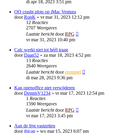
di apr 18, 2023 3:51 pm
OO crasht plots op iMac Ventura
door
RonK
»
vr mar 31, 2023 12:12 pm
12
Reacties
2707
Weergaves
Laatste bericht
door
RPG
vr mar 31, 2023 10:40 pm
Calc werkt niet tot héél traag
door
Daan52
»
za mar 18, 2023 4:52 pm
13
Reacties
2640
Weergaves
Laatste bericht
door
eremmel
di mar 28, 2023 9:36 pm
Kan openoffice niet verwijderen
door
DennisV1234
»
vr mar 17, 2023 12:54 pm
1
Reacties
1590
Weergaves
Laatste bericht
door
RPG
vr mar 17, 2023 3:45 pm
Aan de lijst vastzetten
door
jhjcap
»
wo mar 15, 2023 6:07 pm