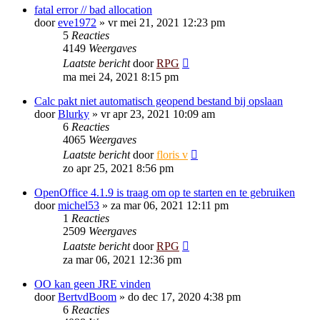
fatal error // bad allocation
door
eve1972
»
vr mei 21, 2021 12:23 pm
5
Reacties
4149
Weergaves
Laatste bericht
door
RPG
ma mei 24, 2021 8:15 pm
Calc pakt niet automatisch geopend bestand bij opslaan
door
Blurky
»
vr apr 23, 2021 10:09 am
6
Reacties
4065
Weergaves
Laatste bericht
door
floris v
zo apr 25, 2021 8:56 pm
OpenOffice 4.1.9 is traag om op te starten en te gebruiken
door
michel53
»
za mar 06, 2021 12:11 pm
1
Reacties
2509
Weergaves
Laatste bericht
door
RPG
za mar 06, 2021 12:36 pm
OO kan geen JRE vinden
door
BertvdBoom
»
do dec 17, 2020 4:38 pm
6
Reacties