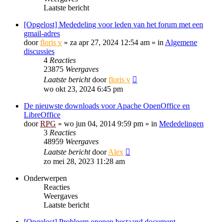
Laatste bericht
[Opgelost] Mededeling voor leden van het forum met een
gmail-adres
door
floris v
»
za apr 27, 2024 12:54 am
» in
Algemene
discussies
4
Reacties
23875
Weergaves
Laatste bericht
door
floris v
wo okt 23, 2024 6:45 pm
De nieuwste downloads voor Apache OpenOffice en
LibreOffice
door
RPG
»
wo jun 04, 2014 9:59 pm
» in
Mededelingen
3
Reacties
48959
Weergaves
Laatste bericht
door
Alex
zo mei 28, 2023 11:28 am
Onderwerpen
Reacties
Weergaves
Laatste bericht
[Opgelost] Probleem openen bestaand document