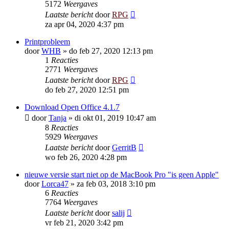
5172
Weergaves
Laatste bericht
door
RPG
za apr 04, 2020 4:37 pm
Printprobleem
door
WHB
»
do feb 27, 2020 12:13 pm
1
Reacties
2771
Weergaves
Laatste bericht
door
RPG
do feb 27, 2020 12:51 pm
Download Open Office 4.1.7
door
Tanja
»
di okt 01, 2019 10:47 am
8
Reacties
5929
Weergaves
Laatste bericht
door
GerritB
wo feb 26, 2020 4:28 pm
nieuwe versie start niet op de MacBook Pro "is geen Apple"
door
Lorca47
»
za feb 03, 2018 3:10 pm
6
Reacties
7764
Weergaves
Laatste bericht
door
salij
vr feb 21, 2020 3:42 pm