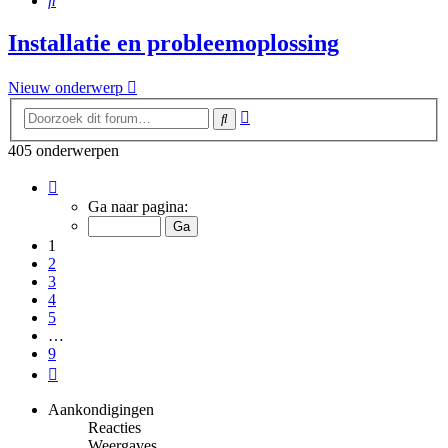
Installatie en probleemoplossing
Nieuw onderwerp
Uitgebreid
Zoek
zoeken
405 onderwerpen
Pagina
1
Ga naar pagina:
van
9
1
2
3
4
5
…
9
Volgende
Aankondigingen
Reacties
Weergaves