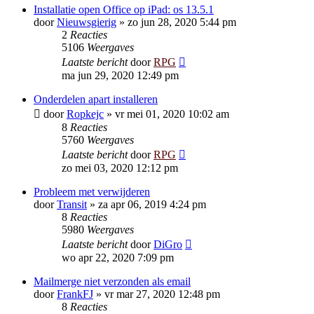
Installatie open Office op iPad: os 13.5.1
door
Nieuwsgierig
»
zo jun 28, 2020 5:44 pm
2
Reacties
5106
Weergaves
Laatste bericht
door
RPG
ma jun 29, 2020 12:49 pm
Onderdelen apart installeren
door
Ropkejc
»
vr mei 01, 2020 10:02 am
8
Reacties
5760
Weergaves
Laatste bericht
door
RPG
zo mei 03, 2020 12:12 pm
Probleem met verwijderen
door
Transit
»
za apr 06, 2019 4:24 pm
8
Reacties
5980
Weergaves
Laatste bericht
door
DiGro
wo apr 22, 2020 7:09 pm
Mailmerge niet verzonden als email
door
FrankFJ
»
vr mar 27, 2020 12:48 pm
8
Reacties