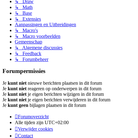
↳ Draw
↳ Math
↳ Base
↳ Extensies
Aanpassingen en Uitbreidingen
↳ Macro's
↳ Macro voorbeelden
Gemeenschap
↳ Algemene discussies
↳ Feedback
↳ Forumbeheer
Forumpermissies
Je
kunt niet
nieuwe berichten plaatsen in dit forum
Je
kunt niet
reageren op onderwerpen in dit forum
Je
kunt niet
je eigen berichten wijzigen in dit forum
Je
kunt niet
je eigen berichten verwijderen in dit forum
Je
kunt geen
bijlagen plaatsen in dit forum
Forumoverzicht
Alle tijden zijn
UTC+02:00
Verwijder cookies
Contact