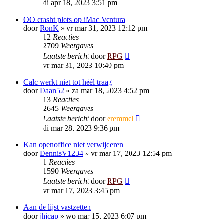
di apr 18, 2023 3:51 pm
OO crasht plots op iMac Ventura
door
RonK
»
vr mar 31, 2023 12:12 pm
12
Reacties
2709
Weergaves
Laatste bericht
door
RPG
vr mar 31, 2023 10:40 pm
Calc werkt niet tot héél traag
door
Daan52
»
za mar 18, 2023 4:52 pm
13
Reacties
2645
Weergaves
Laatste bericht
door
eremmel
di mar 28, 2023 9:36 pm
Kan openoffice niet verwijderen
door
DennisV1234
»
vr mar 17, 2023 12:54 pm
1
Reacties
1590
Weergaves
Laatste bericht
door
RPG
vr mar 17, 2023 3:45 pm
Aan de lijst vastzetten
door
jhjcap
»
wo mar 15, 2023 6:07 pm