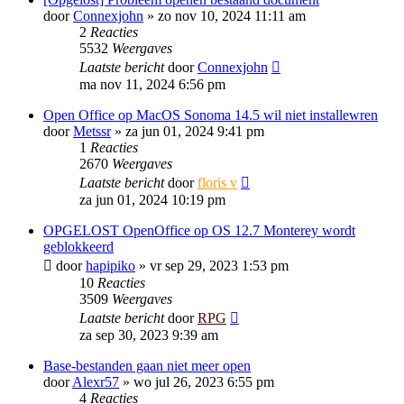
door
Connexjohn
»
zo nov 10, 2024 11:11 am
2
Reacties
5532
Weergaves
Laatste bericht
door
Connexjohn
ma nov 11, 2024 6:56 pm
Open Office op MacOS Sonoma 14.5 wil niet installewren
door
Metssr
»
za jun 01, 2024 9:41 pm
1
Reacties
2670
Weergaves
Laatste bericht
door
floris v
za jun 01, 2024 10:19 pm
OPGELOST OpenOffice op OS 12.7 Monterey wordt
geblokkeerd
door
hapipiko
»
vr sep 29, 2023 1:53 pm
10
Reacties
3509
Weergaves
Laatste bericht
door
RPG
za sep 30, 2023 9:39 am
Base-bestanden gaan niet meer open
door
Alexr57
»
wo jul 26, 2023 6:55 pm
4
Reacties