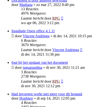
Document is door anderen gewijzigd
door
Madiana
»
zo mar 27, 2022 8:40 pm
13
Reacties
4976
Weergaves
Laatste bericht
door
RPG
wo apr 06, 2022 3:12 pm
Installatie Open office 4.1.11
door
Vincent Andringa
»
di dec 14, 2021 10:15 pm
6
Reacties
3670
Weergaves
Laatste bericht
door
Vincent Andringa
di dec 14, 2021 11:36 pm
fout bij het opslaan van het document
door
jaguarundina
»
di nov 30, 2021 11:21 am
3
Reacties
2738
Weergaves
Laatste bericht
door
RPG
di nov 30, 2021 12:12 pm
blad invoegen werkt niet meer voor dit bestand
door
Hopbierr
»
di sep 14, 2021 12:05 pm
4
Reacties
3403
Weergaves