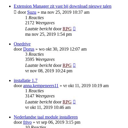
Extension Manager zit vast bij download nieuwe talen
door
Suzu
»
ma nov 25, 2019 10:37 am
1
Reacties
2172
Weergaves
Laatste bericht
door
RPG
ma nov 25, 2019 1:54 pm
Onedrive
door
Dorus
»
wo okt 30, 2019 12:07 am
3
Reacties
3595
Weergaves
Laatste bericht
door
RPG
vr nov 08, 2019 10:24 pm
installatie 1.7
door
anna.kempeneers11
»
vr okt 11, 2019 10:19 am
1
Reacties
3147
Weergaves
Laatste bericht
door
RPG
vr okt 11, 2019 10:46 am
Nederlandse taal module installeren
door
frivo
»
vr sep 06, 2019 3:15 pm
10
Reacties