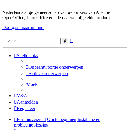
Nederlandstalige gemeenschap van gebruikers van Apache
OpenOffice, LibreOffice en alle daarvan afgeleide producten
Doorgaan naar inhoud
Uitgebreid
Zoek
zoeken
Snelle links
Onbeantwoorde onderwerpen
Actieve onderwerpen
Zoek
V&A
Aanmelden
Registreer
Forumoverzicht
Om te beginnen
Installatie en
probleemoplossing
Zoek