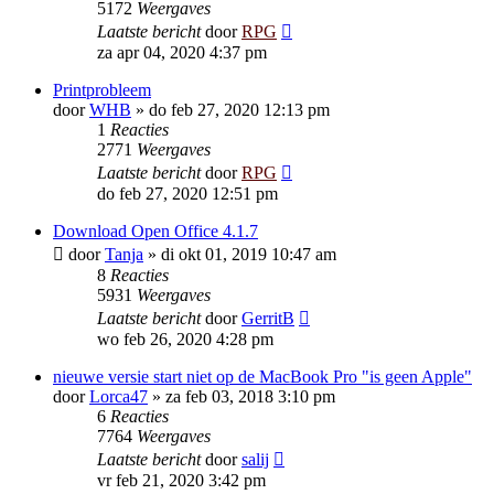
5172
Weergaves
Laatste bericht
door
RPG
za apr 04, 2020 4:37 pm
Printprobleem
door
WHB
»
do feb 27, 2020 12:13 pm
1
Reacties
2771
Weergaves
Laatste bericht
door
RPG
do feb 27, 2020 12:51 pm
Download Open Office 4.1.7
door
Tanja
»
di okt 01, 2019 10:47 am
8
Reacties
5931
Weergaves
Laatste bericht
door
GerritB
wo feb 26, 2020 4:28 pm
nieuwe versie start niet op de MacBook Pro "is geen Apple"
door
Lorca47
»
za feb 03, 2018 3:10 pm
6
Reacties
7764
Weergaves
Laatste bericht
door
salij
vr feb 21, 2020 3:42 pm