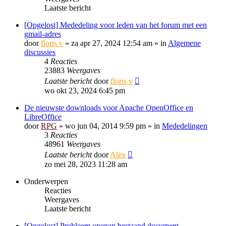
Laatste bericht
[Opgelost] Mededeling voor leden van het forum met een
gmail-adres
door
floris v
»
za apr 27, 2024 12:54 am
» in
Algemene
discussies
4
Reacties
23883
Weergaves
Laatste bericht
door
floris v
wo okt 23, 2024 6:45 pm
De nieuwste downloads voor Apache OpenOffice en
LibreOffice
door
RPG
»
wo jun 04, 2014 9:59 pm
» in
Mededelingen
3
Reacties
48961
Weergaves
Laatste bericht
door
Alex
zo mei 28, 2023 11:28 am
Onderwerpen
Reacties
Weergaves
Laatste bericht
[Opgelost] Probleem openen bestaand document