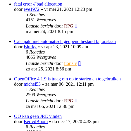
fatal error // bad allocation
door
eve1972
»
vr mei 21, 2021 12:23 pm
5
Reacties
4151
Weergaves
Laatste bericht
door
RPG
ma mei 24, 2021 8:15 pm
Calc pakt niet automatisch geopend bestand bij opslaan
door
Blurky
»
vr apr 23, 2021 10:09 am
6
Reacties
4065
Weergaves
Laatste bericht
door
floris v
zo apr 25, 2021 8:56 pm
OpenOffice 4.1.9 is traag om op te starten en te gebruiken
door
michel53
»
za mar 06, 2021 12:11 pm
1
Reacties
2509
Weergaves
Laatste bericht
door
RPG
za mar 06, 2021 12:36 pm
OO kan geen JRE vinden
door
BertvdBoom
»
do dec 17, 2020 4:38 pm
6
Reacties