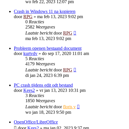
wo feb 22, 2023 12:07 pm
Crash in Windows 11 na kopieren
door
RPG
»
ma feb 13, 2023 9:02 pm
0
Reacties
2582
Weergaves
Laatste bericht
door
RPG
ma feb 13, 2023 9:02 pm
Probleem openen bestaand document
door
kurtvdv
»
do sep 17, 2020 11:01 am
5
Reacties
4179
Weergaves
Laatste bericht
door
RPG
di jan 24, 2023 6:39 pm
PC crash tijdens edit odt bestand
door
Kees2
»
vr jan 13, 2023 10:31 pm
3
Reacties
1850
Weergaves
Laatste bericht
door
floris v
wo jan 18, 2023 9:50 pm
OpenOffice/LibreOffice
door
Kees2
»
ma jan 02, 2023 9:37 pm