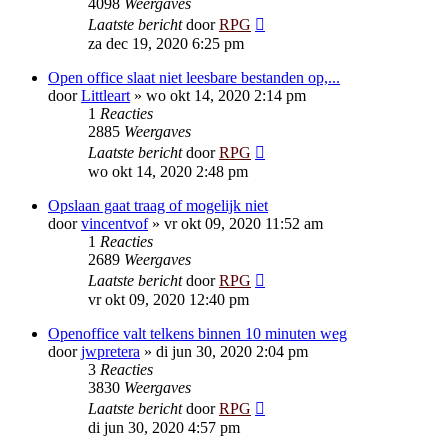
4098
Weergaves
Laatste bericht
door
RPG
za dec 19, 2020 6:25 pm
Open office slaat niet leesbare bestanden op,...
door
Littleart
»
wo okt 14, 2020 2:14 pm
1
Reacties
2885
Weergaves
Laatste bericht
door
RPG
wo okt 14, 2020 2:48 pm
Opslaan gaat traag of mogelijk niet
door
vincentvof
»
vr okt 09, 2020 11:52 am
1
Reacties
2689
Weergaves
Laatste bericht
door
RPG
vr okt 09, 2020 12:40 pm
Openoffice valt telkens binnen 10 minuten weg
door
jwpretera
»
di jun 30, 2020 2:04 pm
3
Reacties
3830
Weergaves
Laatste bericht
door
RPG
di jun 30, 2020 4:57 pm