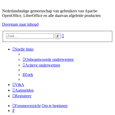
Nederlandstalige gemeenschap van gebruikers van Apache
OpenOffice, LibreOffice en alle daarvan afgeleide producten
Doorgaan naar inhoud
Uitgebreid
Zoek
zoeken
Snelle links
Onbeantwoorde onderwerpen
Actieve onderwerpen
Zoek
V&A
Aanmelden
Registreer
Forumoverzicht
Om te beginnen
Zoek