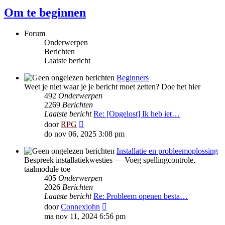
Om te beginnen
Forum
Onderwerpen
Berichten
Laatste bericht
Beginners
Weet je niet waar je je bericht moet zetten? Doe het hier
492
Onderwerpen
2269
Berichten
Laatste bericht
Re: [Opgelost] Ik heb iet…
Bekijk
door
RPG
laatste
do nov 06, 2025 3:08 pm
bericht
Installatie en probleemoplossing
Bespreek installatiekwesties — Voeg spellingcontrole,
taalmodule toe
405
Onderwerpen
2026
Berichten
Laatste bericht
Re: Probleem openen besta…
Bekijk
door
Connexjohn
laatste
ma nov 11, 2024 6:56 pm
bericht