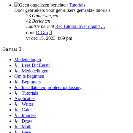
Tutorials
Door gebruikers voor gebruikers gemaakte tutorials
23
Onderwerpen
42
Berichten
Laatste bericht
Re: Tutorial over draaita…
Bekijk
door
DiGro
laatste
vr dec 15, 2023 4:09 pm
bericht
Ga naar
Mededelingen
↳ Lees Dit Eerst!
↳ Mededelingen
Om te beginnen
↳ Beginners
↳ Installatie en probleemoplossing
↳ Tutorials
Applicaties
↳ Writer
↳ Calc
↳ Impress
↳ Draw
↳ Math
↳ Base