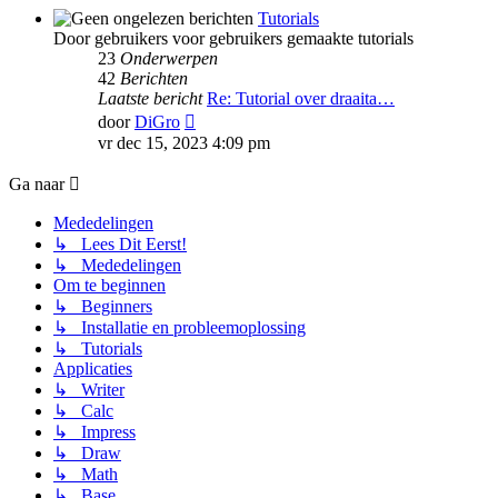
Tutorials
Door gebruikers voor gebruikers gemaakte tutorials
23
Onderwerpen
42
Berichten
Laatste bericht
Re: Tutorial over draaita…
Bekijk
door
DiGro
laatste
vr dec 15, 2023 4:09 pm
bericht
Ga naar
Mededelingen
↳ Lees Dit Eerst!
↳ Mededelingen
Om te beginnen
↳ Beginners
↳ Installatie en probleemoplossing
↳ Tutorials
Applicaties
↳ Writer
↳ Calc
↳ Impress
↳ Draw
↳ Math
↳ Base