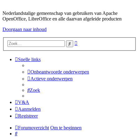
Nederlandstalige gemeenschap van gebruikers van Apache
OpenOffice, LibreOffice en alle daarvan afgeleide producten
Doorgaan naar inhoud
Uitgebreid
Zoek
zoeken
Snelle links
Onbeantwoorde onderwerpen
Actieve onderwerpen
Zoek
V&A
Aanmelden
Registreer
Forumoverzicht
Om te beginnen
Zoek