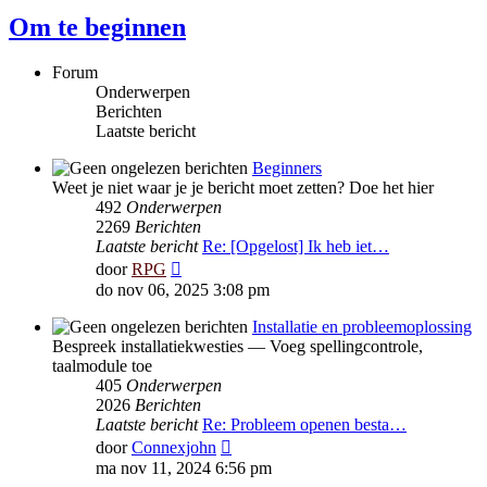
Om te beginnen
Forum
Onderwerpen
Berichten
Laatste bericht
Beginners
Weet je niet waar je je bericht moet zetten? Doe het hier
492
Onderwerpen
2269
Berichten
Laatste bericht
Re: [Opgelost] Ik heb iet…
Bekijk
door
RPG
laatste
do nov 06, 2025 3:08 pm
bericht
Installatie en probleemoplossing
Bespreek installatiekwesties — Voeg spellingcontrole,
taalmodule toe
405
Onderwerpen
2026
Berichten
Laatste bericht
Re: Probleem openen besta…
Bekijk
door
Connexjohn
laatste
ma nov 11, 2024 6:56 pm
bericht