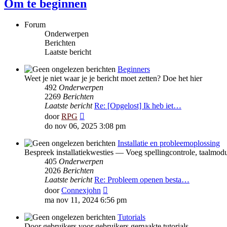
Om te beginnen
Forum
Onderwerpen
Berichten
Laatste bericht
Beginners
Weet je niet waar je je bericht moet zetten? Doe het hier
492
Onderwerpen
2269
Berichten
Laatste bericht
Re: [Opgelost] Ik heb iet…
Bekijk
door
RPG
laatste
do nov 06, 2025 3:08 pm
bericht
Installatie en probleemoplossing
Bespreek installatiekwesties — Voeg spellingcontrole, taalmodu
405
Onderwerpen
2026
Berichten
Laatste bericht
Re: Probleem openen besta…
Bekijk
door
Connexjohn
laatste
ma nov 11, 2024 6:56 pm
bericht
Tutorials
Door gebruikers voor gebruikers gemaakte tutorials