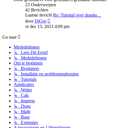
23
Onderwerpen
42
Berichten
Laatste bericht
Re: Tutorial over draaita…
Bekijk
door
DiGro
laatste
vr dec 15, 2023 4:09 pm
bericht
Ga naar
Mededelingen
↳ Lees Dit Eerst!
↳ Mededelingen
Om te beginnen
↳ Beginners
↳ Installatie en probleemoplossing
↳ Tutorials
Applicaties
↳ Writer
↳ Calc
↳ Impress
↳ Draw
↳ Math
↳ Base
↳ Extensies
Aanpassingen en Uitbreidingen