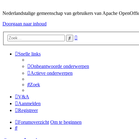
Nederlandstalige gemeenschap van gebruikers van Apache OpenOffice,
Doorgaan naar inhoud
Uitgebreid
Zoek
zoeken
Snelle links
Onbeantwoorde onderwerpen
Actieve onderwerpen
Zoek
V&A
Aanmelden
Registreer
Forumoverzicht
Om te beginnen
Zoek