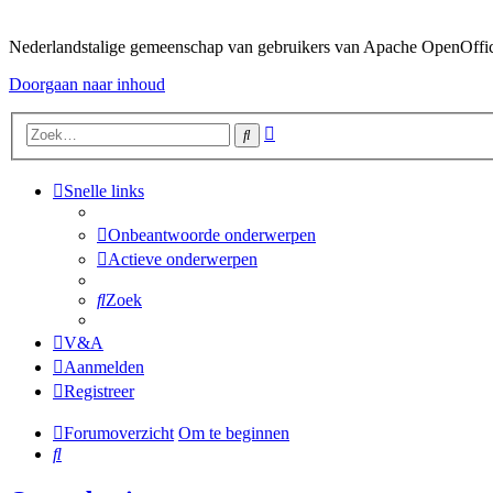
Nederlandstalige gemeenschap van gebruikers van Apache OpenOffice,
Doorgaan naar inhoud
Uitgebreid
Zoek
zoeken
Snelle links
Onbeantwoorde onderwerpen
Actieve onderwerpen
Zoek
V&A
Aanmelden
Registreer
Forumoverzicht
Om te beginnen
Zoek