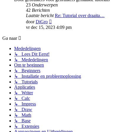
23
Onderwerpen
42
Berichten
Laatste bericht
Re: Tutorial over draaita…
Bekijk
door
DiGro
laatste
vr dec 15, 2023 4:09 pm
bericht
Ga naar
Mededelingen
↳ Lees Dit Eerst!
↳ Mededelingen
Om te beginnen
↳ Beginners
↳ Installatie en probleemoplossing
↳ Tutorials
Applicaties
↳ Writer
↳ Calc
↳ Impress
↳ Draw
↳ Math
↳ Base
↳ Extensies
Aanpassingen en Uitbreidingen