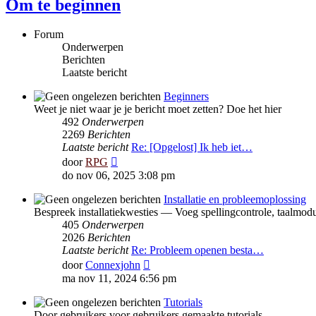
Om te beginnen
Forum
Onderwerpen
Berichten
Laatste bericht
Beginners
Weet je niet waar je je bericht moet zetten? Doe het hier
492
Onderwerpen
2269
Berichten
Laatste bericht
Re: [Opgelost] Ik heb iet…
Bekijk
door
RPG
laatste
do nov 06, 2025 3:08 pm
bericht
Installatie en probleemoplossing
Bespreek installatiekwesties — Voeg spellingcontrole, taalmodu
405
Onderwerpen
2026
Berichten
Laatste bericht
Re: Probleem openen besta…
Bekijk
door
Connexjohn
laatste
ma nov 11, 2024 6:56 pm
bericht
Tutorials
Door gebruikers voor gebruikers gemaakte tutorials