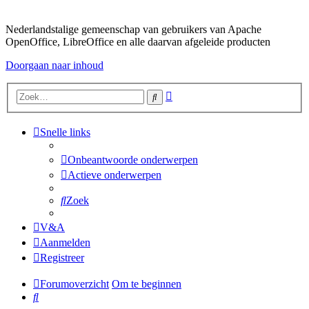
Nederlandstalige gemeenschap van gebruikers van Apache
OpenOffice, LibreOffice en alle daarvan afgeleide producten
Doorgaan naar inhoud
Uitgebreid
Zoek
zoeken
Snelle links
Onbeantwoorde onderwerpen
Actieve onderwerpen
Zoek
V&A
Aanmelden
Registreer
Forumoverzicht
Om te beginnen
Zoek