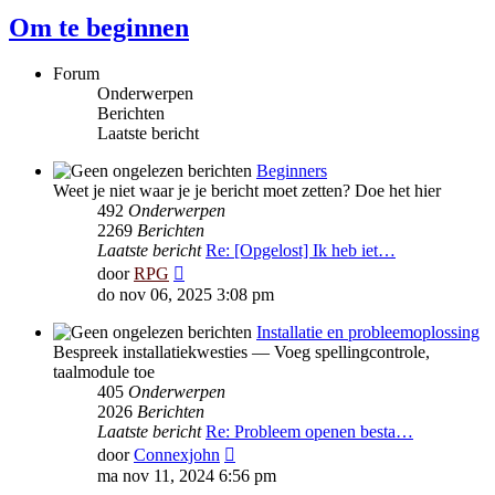
Om te beginnen
Forum
Onderwerpen
Berichten
Laatste bericht
Beginners
Weet je niet waar je je bericht moet zetten? Doe het hier
492
Onderwerpen
2269
Berichten
Laatste bericht
Re: [Opgelost] Ik heb iet…
Bekijk
door
RPG
laatste
do nov 06, 2025 3:08 pm
bericht
Installatie en probleemoplossing
Bespreek installatiekwesties — Voeg spellingcontrole,
taalmodule toe
405
Onderwerpen
2026
Berichten
Laatste bericht
Re: Probleem openen besta…
Bekijk
door
Connexjohn
laatste
ma nov 11, 2024 6:56 pm
bericht