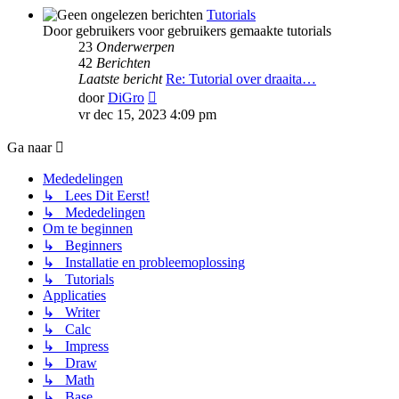
Tutorials
Door gebruikers voor gebruikers gemaakte tutorials
23
Onderwerpen
42
Berichten
Laatste bericht
Re: Tutorial over draaita…
Bekijk
door
DiGro
laatste
vr dec 15, 2023 4:09 pm
bericht
Ga naar
Mededelingen
↳ Lees Dit Eerst!
↳ Mededelingen
Om te beginnen
↳ Beginners
↳ Installatie en probleemoplossing
↳ Tutorials
Applicaties
↳ Writer
↳ Calc
↳ Impress
↳ Draw
↳ Math
↳ Base