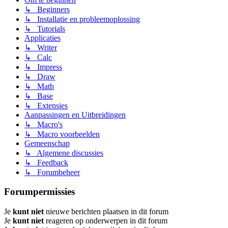
↳ Beginners
↳ Installatie en probleemoplossing
↳ Tutorials
Applicaties
↳ Writer
↳ Calc
↳ Impress
↳ Draw
↳ Math
↳ Base
↳ Extensies
Aanpassingen en Uitbreidingen
↳ Macro's
↳ Macro voorbeelden
Gemeenschap
↳ Algemene discussies
↳ Feedback
↳ Forumbeheer
Forumpermissies
Je
kunt niet
nieuwe berichten plaatsen in dit forum
Je
kunt niet
reageren op onderwerpen in dit forum