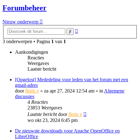
Forumbeheer
Nieuw onderwerp
Uitgebreid
Zoek
zoeken
3 onderwerpen • Pagina
1
van
1
Aankondigingen
Reacties
Weergaves
Laatste bericht
[Opgelost] Mededeling voor leden van het forum met een
gmail-adres
door
floris v
»
za apr 27, 2024 12:54 am
» in
Algemene
discussies
4
Reacties
23853
Weergaves
Laatste bericht
door
floris v
wo okt 23, 2024 6:45 pm
De nieuwste downloads voor Apache OpenOffice en
LibreOffice