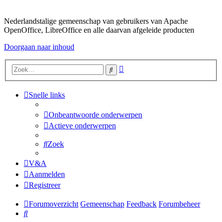
Nederlandstalige gemeenschap van gebruikers van Apache
OpenOffice, LibreOffice en alle daarvan afgeleide producten
Doorgaan naar inhoud
Uitgebreid
Zoek
zoeken
Snelle links
Onbeantwoorde onderwerpen
Actieve onderwerpen
Zoek
V&A
Aanmelden
Registreer
Forumoverzicht
Gemeenschap
Feedback
Forumbeheer
Zoek