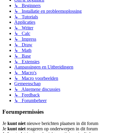
↳ Beginners
↳ Installatie en probleemoplossing
↳ Tutorials
Applicaties
↳ Writer
↳ Calc
↳ Impress
↳ Draw
↳ Math
↳ Base
↳ Extensies
Aanpassingen en Uitbreidingen
↳ Macro's
↳ Macro voorbeelden
Gemeenschap
↳ Algemene discussies
↳ Feedback
↳ Forumbeheer
Forumpermissies
Je
kunt niet
nieuwe berichten plaatsen in dit forum
Je
kunt niet
reageren op onderwerpen in dit forum