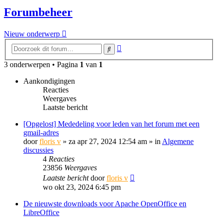
Forumbeheer
Nieuw onderwerp
Uitgebreid
Zoek
zoeken
3 onderwerpen • Pagina
1
van
1
Aankondigingen
Reacties
Weergaves
Laatste bericht
[Opgelost] Mededeling voor leden van het forum met een
gmail-adres
door
floris v
»
za apr 27, 2024 12:54 am
» in
Algemene
discussies
4
Reacties
23856
Weergaves
Laatste bericht
door
floris v
wo okt 23, 2024 6:45 pm
De nieuwste downloads voor Apache OpenOffice en
LibreOffice