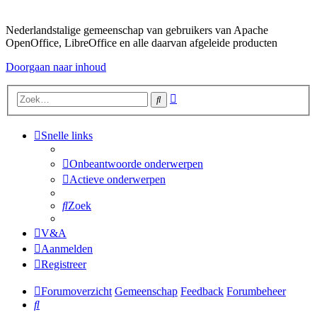
Nederlandstalige gemeenschap van gebruikers van Apache
OpenOffice, LibreOffice en alle daarvan afgeleide producten
Doorgaan naar inhoud
Uitgebreid
Zoek
zoeken
Snelle links
Onbeantwoorde onderwerpen
Actieve onderwerpen
Zoek
V&A
Aanmelden
Registreer
Forumoverzicht
Gemeenschap
Feedback
Forumbeheer
Zoek