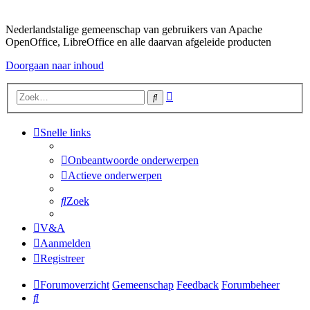
Nederlandstalige gemeenschap van gebruikers van Apache
OpenOffice, LibreOffice en alle daarvan afgeleide producten
Doorgaan naar inhoud
Uitgebreid
Zoek
zoeken
Snelle links
Onbeantwoorde onderwerpen
Actieve onderwerpen
Zoek
V&A
Aanmelden
Registreer
Forumoverzicht
Gemeenschap
Feedback
Forumbeheer
Zoek