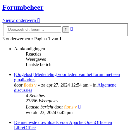
Forumbeheer
Nieuw onderwerp
Uitgebreid
Zoek
zoeken
3 onderwerpen • Pagina
1
van
1
Aankondigingen
Reacties
Weergaves
Laatste bericht
[Opgelost] Mededeling voor leden van het forum met een
gmail-adres
door
floris v
»
za apr 27, 2024 12:54 am
» in
Algemene
discussies
4
Reacties
23856
Weergaves
Laatste bericht
door
floris v
wo okt 23, 2024 6:45 pm
De nieuwste downloads voor Apache OpenOffice en
LibreOffice