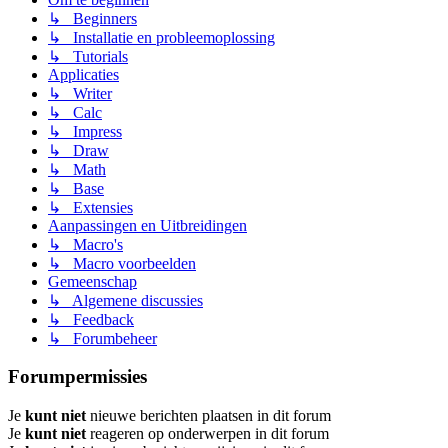
↳ Beginners
↳ Installatie en probleemoplossing
↳ Tutorials
Applicaties
↳ Writer
↳ Calc
↳ Impress
↳ Draw
↳ Math
↳ Base
↳ Extensies
Aanpassingen en Uitbreidingen
↳ Macro's
↳ Macro voorbeelden
Gemeenschap
↳ Algemene discussies
↳ Feedback
↳ Forumbeheer
Forumpermissies
Je
kunt niet
nieuwe berichten plaatsen in dit forum
Je
kunt niet
reageren op onderwerpen in dit forum