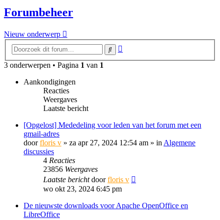
Forumbeheer
Nieuw onderwerp
Uitgebreid
Zoek
zoeken
3 onderwerpen • Pagina
1
van
1
Aankondigingen
Reacties
Weergaves
Laatste bericht
[Opgelost] Mededeling voor leden van het forum met een
gmail-adres
door
floris v
»
za apr 27, 2024 12:54 am
» in
Algemene
discussies
4
Reacties
23856
Weergaves
Laatste bericht
door
floris v
wo okt 23, 2024 6:45 pm
De nieuwste downloads voor Apache OpenOffice en
LibreOffice