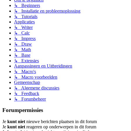
↳ Beginners
↳ Installatie en probleemoplossing
↳ Tutorials
Applicaties
↳ Writer
↳ Calc
↳ Impress
↳ Draw
↳ Math
↳ Base
↳ Extensies
Aanpassingen en Uitbreidingen
↳ Macro's
↳ Macro voorbeelden
Gemeenschap
↳ Algemene discussies
↳ Feedback
↳ Forumbeheer
Forumpermissies
Je
kunt niet
nieuwe berichten plaatsen in dit forum
Je
kunt niet
reageren op onderwerpen in dit forum