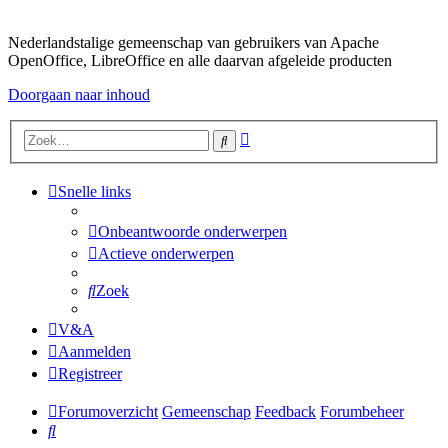
Nederlandstalige gemeenschap van gebruikers van Apache
OpenOffice, LibreOffice en alle daarvan afgeleide producten
Doorgaan naar inhoud
Uitgebreid
Zoek
zoeken
Snelle links
Onbeantwoorde onderwerpen
Actieve onderwerpen
Zoek
V&A
Aanmelden
Registreer
Forumoverzicht
Gemeenschap
Feedback
Forumbeheer
Zoek