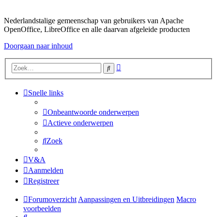
Nederlandstalige gemeenschap van gebruikers van Apache
OpenOffice, LibreOffice en alle daarvan afgeleide producten
Doorgaan naar inhoud
Uitgebreid
Zoek
zoeken
Snelle links
Onbeantwoorde onderwerpen
Actieve onderwerpen
Zoek
V&A
Aanmelden
Registreer
Forumoverzicht
Aanpassingen en Uitbreidingen
Macro
voorbeelden
Zoek