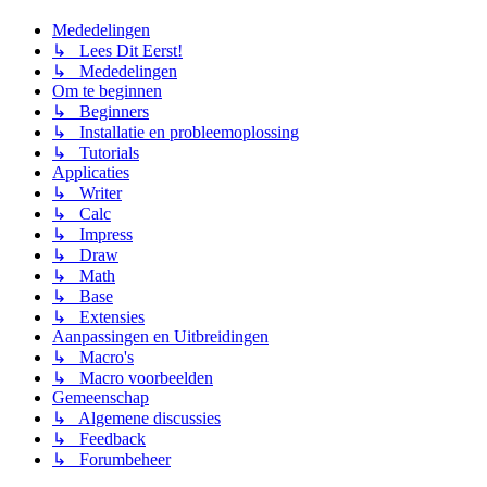
Mededelingen
↳ Lees Dit Eerst!
↳ Mededelingen
Om te beginnen
↳ Beginners
↳ Installatie en probleemoplossing
↳ Tutorials
Applicaties
↳ Writer
↳ Calc
↳ Impress
↳ Draw
↳ Math
↳ Base
↳ Extensies
Aanpassingen en Uitbreidingen
↳ Macro's
↳ Macro voorbeelden
Gemeenschap
↳ Algemene discussies
↳ Feedback
↳ Forumbeheer