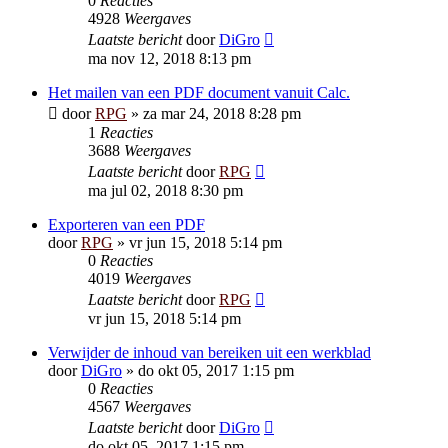
0
Reacties
4928
Weergaves
Laatste bericht
door
DiGro
ma nov 12, 2018 8:13 pm
Het mailen van een PDF document vanuit Calc.
door
RPG
»
za mar 24, 2018 8:28 pm
1
Reacties
3688
Weergaves
Laatste bericht
door
RPG
ma jul 02, 2018 8:30 pm
Exporteren van een PDF
door
RPG
»
vr jun 15, 2018 5:14 pm
0
Reacties
4019
Weergaves
Laatste bericht
door
RPG
vr jun 15, 2018 5:14 pm
Verwijder de inhoud van bereiken uit een werkblad
door
DiGro
»
do okt 05, 2017 1:15 pm
0
Reacties
4567
Weergaves
Laatste bericht
door
DiGro
do okt 05, 2017 1:15 pm