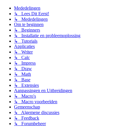
Mededelingen
↳ Lees Dit Eerst!
↳ Mededelingen
Om te beginnen
↳ Beginners
↳ Installatie en probleemoplossing
↳ Tutorials
Applicaties
↳ Writer
↳ Calc
↳ Impress
↳ Draw
↳ Math
↳ Base
↳ Extensies
Aanpassingen en Uitbreidingen
↳ Macro's
↳ Macro voorbeelden
Gemeenschap
↳ Algemene discussies
↳ Feedback
↳ Forumbeheer