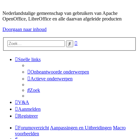
Nederlandstalige gemeenschap van gebruikers van Apache
OpenOffice, LibreOffice en alle daarvan afgeleide producten
Doorgaan naar inhoud
Uitgebreid
Zoek
zoeken
Snelle links
Onbeantwoorde onderwerpen
Actieve onderwerpen
Zoek
V&A
Aanmelden
Registreer
Forumoverzicht
Aanpassingen en Uitbreidingen
Macro
voorbeelden
Zoek