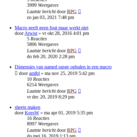
3999
Weergaves
Laatste bericht
door
RPG
zo jan 03, 2021 7:48 pm
Macro geeft geen fout maar werkt niet
door
Atwist
»
vr okt 28, 2016 4:01 pm
5
Reacties
5806
Weergaves
Laatste bericht
door
RPG
do feb 20, 2020 2:28 pm
Dimensies van named range ophalen in een macro
door
amlbl
»
ma nov 25, 2019 5:42 pm
10
Reacties
6214
Weergaves
Laatste bericht
door
RPG
vr dec 20, 2019 8:29 pm
sheets maken
door
KeesW
»
ma apr 01, 2019 5:35 pm
16
Reacties
8997
Weergaves
Laatste bericht
door
RPG
do mei 16, 2019 1:13 pm