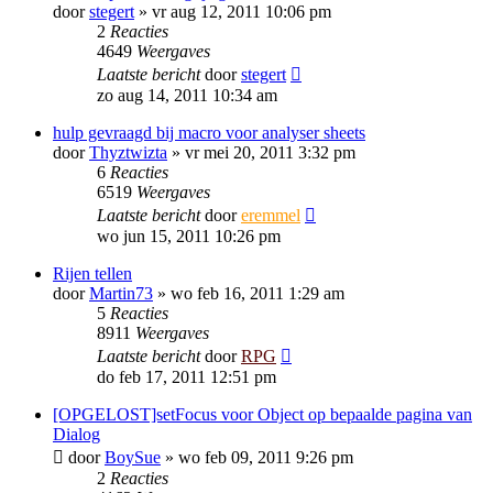
door
stegert
»
vr aug 12, 2011 10:06 pm
2
Reacties
4649
Weergaves
Laatste bericht
door
stegert
zo aug 14, 2011 10:34 am
hulp gevraagd bij macro voor analyser sheets
door
Thyztwizta
»
vr mei 20, 2011 3:32 pm
6
Reacties
6519
Weergaves
Laatste bericht
door
eremmel
wo jun 15, 2011 10:26 pm
Rijen tellen
door
Martin73
»
wo feb 16, 2011 1:29 am
5
Reacties
8911
Weergaves
Laatste bericht
door
RPG
do feb 17, 2011 12:51 pm
[OPGELOST]setFocus voor Object op bepaalde pagina van
Dialog
door
BoySue
»
wo feb 09, 2011 9:26 pm
2
Reacties