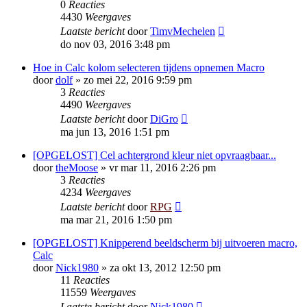
0
Reacties
4430
Weergaves
Laatste bericht
door
TimvMechelen
do nov 03, 2016 3:48 pm
Hoe in Calc kolom selecteren tijdens opnemen Macro
door
dolf
»
zo mei 22, 2016 9:59 pm
3
Reacties
4490
Weergaves
Laatste bericht
door
DiGro
ma jun 13, 2016 1:51 pm
[OPGELOST] Cel achtergrond kleur niet opvraagbaar...
door
theMoose
»
vr mar 11, 2016 2:26 pm
3
Reacties
4234
Weergaves
Laatste bericht
door
RPG
ma mar 21, 2016 1:50 pm
[OPGELOST] Knipperend beeldscherm bij uitvoeren macro,
Calc
door
Nick1980
»
za okt 13, 2012 12:50 pm
11
Reacties
11559
Weergaves
Laatste bericht
door
Nick1980