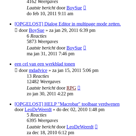
4162
Weergaves
Laatste bericht
door
BoySue
do feb 10, 2011 9:11 am
[OPGELOST] Dialog Editor in multipage mode zetten.
door
BoySue
»
za jan 29, 2011 6:39 pm
6
Reacties
5873
Weergaves
Laatste bericht
door
BoySue
ma jan 31, 2011 7:46 pm
een cel van een werkblad tonen
door
mdadvice
»
za jan 15, 2011 5:06 pm
13
Reacties
12482
Weergaves
Laatste bericht
door
RPG
zo jan 30, 2011 4:22 pm
[OPGELOST] HELP "Macrobar" toolbaar verdwenen
door
LeoDeWeerdt
»
do dec 02, 2010 1:48 pm
5
Reacties
6395
Weergaves
Laatste bericht
door
LeoDeWeerdt
za dec 18, 2010 6:12 pm