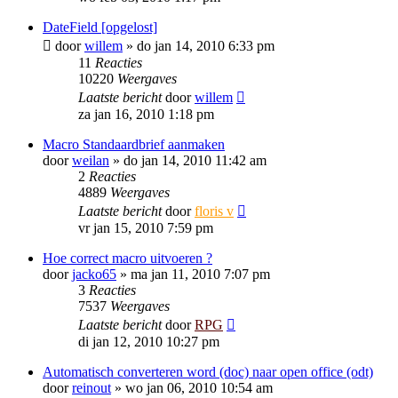
DateField [opgelost]
door
willem
»
do jan 14, 2010 6:33 pm
11
Reacties
10220
Weergaves
Laatste bericht
door
willem
za jan 16, 2010 1:18 pm
Macro Standaardbrief aanmaken
door
weilan
»
do jan 14, 2010 11:42 am
2
Reacties
4889
Weergaves
Laatste bericht
door
floris v
vr jan 15, 2010 7:59 pm
Hoe correct macro uitvoeren ?
door
jacko65
»
ma jan 11, 2010 7:07 pm
3
Reacties
7537
Weergaves
Laatste bericht
door
RPG
di jan 12, 2010 10:27 pm
Automatisch converteren word (doc) naar open office (odt)
door
reinout
»
wo jan 06, 2010 10:54 am