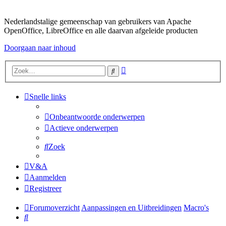
Nederlandstalige gemeenschap van gebruikers van Apache
OpenOffice, LibreOffice en alle daarvan afgeleide producten
Doorgaan naar inhoud
Uitgebreid
Zoek
zoeken
Snelle links
Onbeantwoorde onderwerpen
Actieve onderwerpen
Zoek
V&A
Aanmelden
Registreer
Forumoverzicht
Aanpassingen en Uitbreidingen
Macro's
Zoek