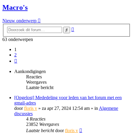
Macro's
Nieuw onderwerp
Uitgebreid
Zoek
zoeken
63 onderwerpen
1
2
Volgende
Aankondigingen
Reacties
Weergaves
Laatste bericht
[Opgelost] Mededeling voor leden van het forum met een
gmail-adres
door
floris v
»
za apr 27, 2024 12:54 am
» in
Algemene
discussies
4
Reacties
23852
Weergaves
Laatste bericht
door
floris v