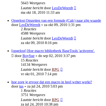
5643
Weergaves
Laatste bericht
door
LeoDeWeerdt
ma okt 18, 2010 11:33 am
Opgelost Omzetten van een formule (Calc) naar zijn waarde
door
LeoDeWeerdt
»
za okt 09, 2010 1:31 pm
2
Reacties
4588
Weergaves
Laatste bericht
door
LeoDeWeerdt
za okt 09, 2010 8:16 pm
[opgelost] Hoe macro bibliotheek BaseTools 'activeren'.
door
BoySue
»
do sep 02, 2010 3:37 pm
15
Reacties
14134
Weergaves
Laatste bericht
door
RPG
vr okt 01, 2010 7:14 pm
hoe zorg je ervoor dat een macro in heel writer werkt?
door
tus
»
za jul 24, 2010 5:03 pm
1
Reacties
3751
Weergaves
Laatste bericht
door
RPG
za jul 24, 2010 10:38 pm