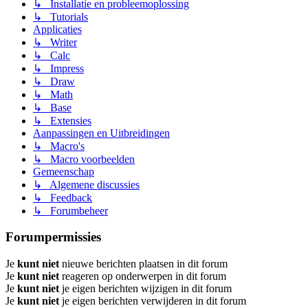
↳ Installatie en probleemoplossing
↳ Tutorials
Applicaties
↳ Writer
↳ Calc
↳ Impress
↳ Draw
↳ Math
↳ Base
↳ Extensies
Aanpassingen en Uitbreidingen
↳ Macro's
↳ Macro voorbeelden
Gemeenschap
↳ Algemene discussies
↳ Feedback
↳ Forumbeheer
Forumpermissies
Je
kunt niet
nieuwe berichten plaatsen in dit forum
Je
kunt niet
reageren op onderwerpen in dit forum
Je
kunt niet
je eigen berichten wijzigen in dit forum
Je
kunt niet
je eigen berichten verwijderen in dit forum