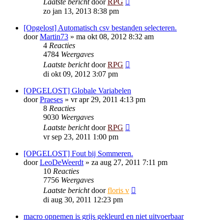
Laatste bericht
door
RPG
zo jan 13, 2013 8:38 pm
[Opgelost] Automatisch csv bestanden selecteren.
door
Martin73
»
ma okt 08, 2012 8:32 am
4
Reacties
4784
Weergaves
Laatste bericht
door
RPG
di okt 09, 2012 3:07 pm
[OPGELOST] Globale Variabelen
door
Praeses
»
vr apr 29, 2011 4:13 pm
8
Reacties
9030
Weergaves
Laatste bericht
door
RPG
vr sep 23, 2011 1:00 pm
[OPGELOST] Fout bij Sommeren.
door
LeoDeWeerdt
»
za aug 27, 2011 7:11 pm
10
Reacties
7756
Weergaves
Laatste bericht
door
floris v
di aug 30, 2011 12:23 pm
macro opnemen is grijs gekleurd en niet uitvoerbaar