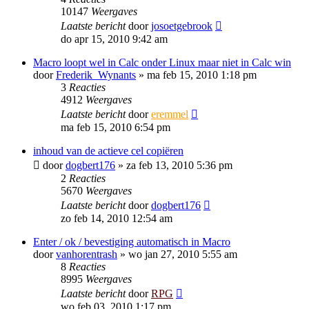
10147
Weergaves
Laatste bericht
door
josoetgebrook
do apr 15, 2010 9:42 am
Macro loopt wel in Calc onder Linux maar niet in Calc win
door
Frederik_Wynants
»
ma feb 15, 2010 1:18 pm
3
Reacties
4912
Weergaves
Laatste bericht
door
eremmel
ma feb 15, 2010 6:54 pm
inhoud van de actieve cel copiëren
door
dogbert176
»
za feb 13, 2010 5:36 pm
2
Reacties
5670
Weergaves
Laatste bericht
door
dogbert176
zo feb 14, 2010 12:54 am
Enter / ok / bevestiging automatisch in Macro
door
vanhorentrash
»
wo jan 27, 2010 5:55 am
8
Reacties
8995
Weergaves
Laatste bericht
door
RPG
wo feb 03, 2010 1:17 pm