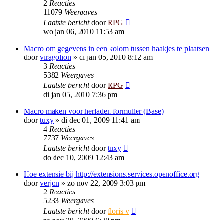
2
Reacties
11079
Weergaves
Laatste bericht
door
RPG
wo jan 06, 2010 11:53 am
Macro om gegevens in een kolom tussen haakjes te plaatsen
door
viragolion
»
di jan 05, 2010 8:12 am
3
Reacties
5382
Weergaves
Laatste bericht
door
RPG
di jan 05, 2010 7:36 pm
Macro maken voor herladen formulier (Base)
door
tuxy
»
di dec 01, 2009 11:41 am
4
Reacties
7737
Weergaves
Laatste bericht
door
tuxy
do dec 10, 2009 12:43 am
Hoe extensie bij http://extensions.services.openoffice.org
door
verjon
»
zo nov 22, 2009 3:03 pm
2
Reacties
5233
Weergaves
Laatste bericht
door
floris v