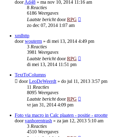
door
Ad48
»
ma nov 10, 2014 11:16 am
8
Reacties
6186
Weergaves
Laatste bericht
door
RPG
zo dec 07, 2014 1:07 am
xmlhttp
door
wouterm
»
di mei 13, 2014 4:49 pm
3
Reacties
3981
Weergaves
Laatste bericht
door
RPG
di mei 13, 2014 11:51 pm
TextToColumns
door
LeoDeWeerdt
»
do jul 11, 2013 3:57 pm
11
Reacties
8095
Weergaves
Laatste bericht
door
RPG
vr jan 31, 2014 4:09 pm
Foto via macro in Calc plaaten - positie - grootte
door
vanhorentrash
»
za jan 12, 2013 5:10 am
3
Reacties
4510
Weergaves