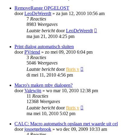
RemoveRange OPGELOST
door
LeoDeWeerdt
»
za jun 12, 2010 10:56 am
7
Reacties
8983
Weergaves
Laatste bericht
door
LeoDeWeerdt
ma jun 21, 2010 4:25 pm
Print dialog automatisch sluiten
door
PVriend
»
zo mei 09, 2010 6:04 pm
3
Reacties
5046
Weergaves
Laatste bericht
door
floris v
di mei 11, 2010 4:56 pm
Macro's maken mbv dialogen?
door
Valewijn
»
wo mar 10, 2010 12:38 pm
11
Reacties
12368
Weergaves
Laatste bericht
door
floris v
ma mei 10, 2010 5:02 pm
CALC: Macro automatisch opslaan met waarde uit cel
door
josoetgebrook
»
wo dec 09, 2009 10:33 am
4
Reacties