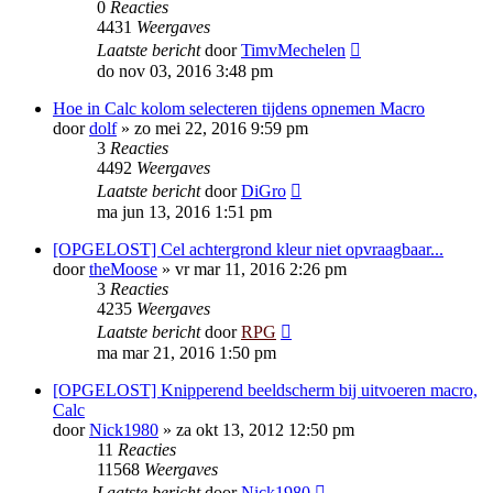
0
Reacties
4431
Weergaves
Laatste bericht
door
TimvMechelen
do nov 03, 2016 3:48 pm
Hoe in Calc kolom selecteren tijdens opnemen Macro
door
dolf
»
zo mei 22, 2016 9:59 pm
3
Reacties
4492
Weergaves
Laatste bericht
door
DiGro
ma jun 13, 2016 1:51 pm
[OPGELOST] Cel achtergrond kleur niet opvraagbaar...
door
theMoose
»
vr mar 11, 2016 2:26 pm
3
Reacties
4235
Weergaves
Laatste bericht
door
RPG
ma mar 21, 2016 1:50 pm
[OPGELOST] Knipperend beeldscherm bij uitvoeren macro,
Calc
door
Nick1980
»
za okt 13, 2012 12:50 pm
11
Reacties
11568
Weergaves
Laatste bericht
door
Nick1980