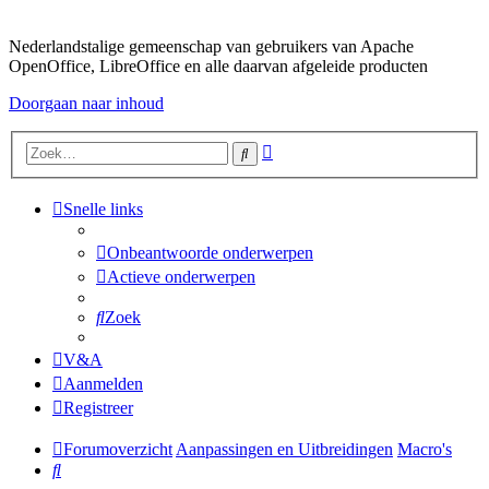
Nederlandstalige gemeenschap van gebruikers van Apache
OpenOffice, LibreOffice en alle daarvan afgeleide producten
Doorgaan naar inhoud
Uitgebreid
Zoek
zoeken
Snelle links
Onbeantwoorde onderwerpen
Actieve onderwerpen
Zoek
V&A
Aanmelden
Registreer
Forumoverzicht
Aanpassingen en Uitbreidingen
Macro's
Zoek