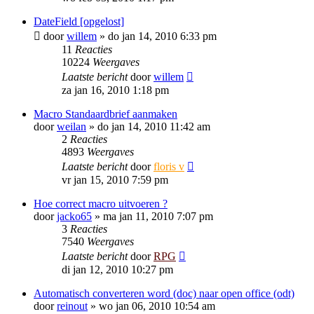
DateField [opgelost]
door
willem
»
do jan 14, 2010 6:33 pm
11
Reacties
10224
Weergaves
Laatste bericht
door
willem
za jan 16, 2010 1:18 pm
Macro Standaardbrief aanmaken
door
weilan
»
do jan 14, 2010 11:42 am
2
Reacties
4893
Weergaves
Laatste bericht
door
floris v
vr jan 15, 2010 7:59 pm
Hoe correct macro uitvoeren ?
door
jacko65
»
ma jan 11, 2010 7:07 pm
3
Reacties
7540
Weergaves
Laatste bericht
door
RPG
di jan 12, 2010 10:27 pm
Automatisch converteren word (doc) naar open office (odt)
door
reinout
»
wo jan 06, 2010 10:54 am