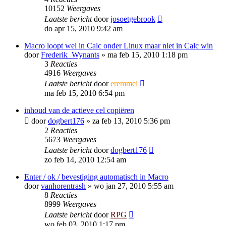
10152
Weergaves
Laatste bericht
door
josoetgebrook
do apr 15, 2010 9:42 am
Macro loopt wel in Calc onder Linux maar niet in Calc win
door
Frederik_Wynants
»
ma feb 15, 2010 1:18 pm
3
Reacties
4916
Weergaves
Laatste bericht
door
eremmel
ma feb 15, 2010 6:54 pm
inhoud van de actieve cel copiëren
door
dogbert176
»
za feb 13, 2010 5:36 pm
2
Reacties
5673
Weergaves
Laatste bericht
door
dogbert176
zo feb 14, 2010 12:54 am
Enter / ok / bevestiging automatisch in Macro
door
vanhorentrash
»
wo jan 27, 2010 5:55 am
8
Reacties
8999
Weergaves
Laatste bericht
door
RPG
wo feb 03, 2010 1:17 pm