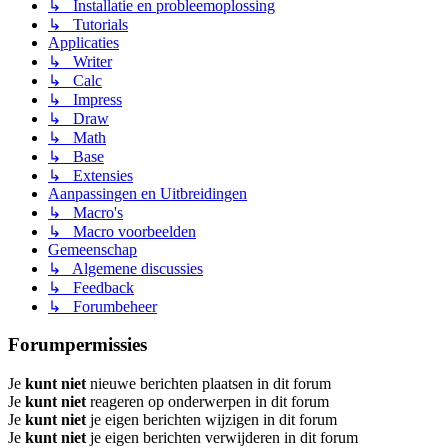
↳ Installatie en probleemoplossing
↳ Tutorials
Applicaties
↳ Writer
↳ Calc
↳ Impress
↳ Draw
↳ Math
↳ Base
↳ Extensies
Aanpassingen en Uitbreidingen
↳ Macro's
↳ Macro voorbeelden
Gemeenschap
↳ Algemene discussies
↳ Feedback
↳ Forumbeheer
Forumpermissies
Je
kunt niet
nieuwe berichten plaatsen in dit forum
Je
kunt niet
reageren op onderwerpen in dit forum
Je
kunt niet
je eigen berichten wijzigen in dit forum
Je
kunt niet
je eigen berichten verwijderen in dit forum