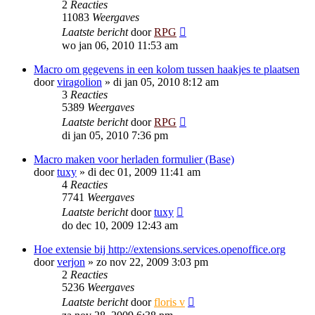
2
Reacties
11083
Weergaves
Laatste bericht
door
RPG
wo jan 06, 2010 11:53 am
Macro om gegevens in een kolom tussen haakjes te plaatsen
door
viragolion
»
di jan 05, 2010 8:12 am
3
Reacties
5389
Weergaves
Laatste bericht
door
RPG
di jan 05, 2010 7:36 pm
Macro maken voor herladen formulier (Base)
door
tuxy
»
di dec 01, 2009 11:41 am
4
Reacties
7741
Weergaves
Laatste bericht
door
tuxy
do dec 10, 2009 12:43 am
Hoe extensie bij http://extensions.services.openoffice.org
door
verjon
»
zo nov 22, 2009 3:03 pm
2
Reacties
5236
Weergaves
Laatste bericht
door
floris v