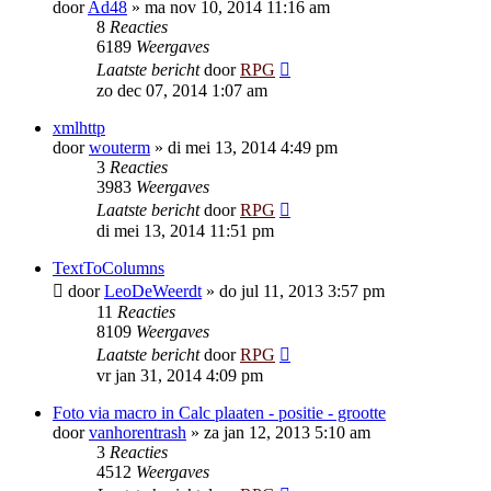
door
Ad48
»
ma nov 10, 2014 11:16 am
8
Reacties
6189
Weergaves
Laatste bericht
door
RPG
zo dec 07, 2014 1:07 am
xmlhttp
door
wouterm
»
di mei 13, 2014 4:49 pm
3
Reacties
3983
Weergaves
Laatste bericht
door
RPG
di mei 13, 2014 11:51 pm
TextToColumns
door
LeoDeWeerdt
»
do jul 11, 2013 3:57 pm
11
Reacties
8109
Weergaves
Laatste bericht
door
RPG
vr jan 31, 2014 4:09 pm
Foto via macro in Calc plaaten - positie - grootte
door
vanhorentrash
»
za jan 12, 2013 5:10 am
3
Reacties
4512
Weergaves