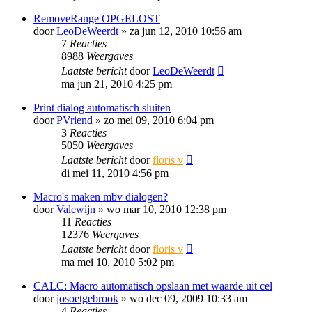
RemoveRange OPGELOST
door
LeoDeWeerdt
»
za jun 12, 2010 10:56 am
7
Reacties
8988
Weergaves
Laatste bericht
door
LeoDeWeerdt
ma jun 21, 2010 4:25 pm
Print dialog automatisch sluiten
door
PVriend
»
zo mei 09, 2010 6:04 pm
3
Reacties
5050
Weergaves
Laatste bericht
door
floris v
di mei 11, 2010 4:56 pm
Macro's maken mbv dialogen?
door
Valewijn
»
wo mar 10, 2010 12:38 pm
11
Reacties
12376
Weergaves
Laatste bericht
door
floris v
ma mei 10, 2010 5:02 pm
CALC: Macro automatisch opslaan met waarde uit cel
door
josoetgebrook
»
wo dec 09, 2009 10:33 am
4
Reacties