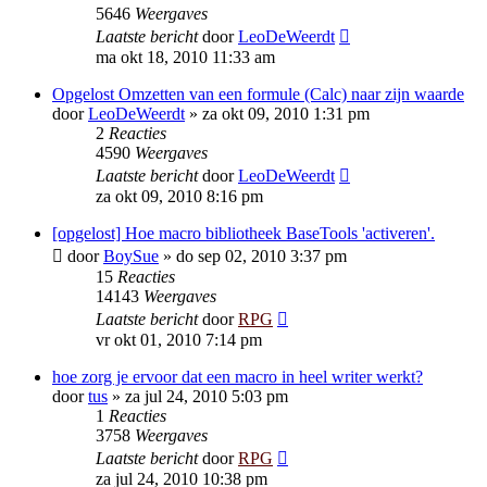
5646
Weergaves
Laatste bericht
door
LeoDeWeerdt
ma okt 18, 2010 11:33 am
Opgelost Omzetten van een formule (Calc) naar zijn waarde
door
LeoDeWeerdt
»
za okt 09, 2010 1:31 pm
2
Reacties
4590
Weergaves
Laatste bericht
door
LeoDeWeerdt
za okt 09, 2010 8:16 pm
[opgelost] Hoe macro bibliotheek BaseTools 'activeren'.
door
BoySue
»
do sep 02, 2010 3:37 pm
15
Reacties
14143
Weergaves
Laatste bericht
door
RPG
vr okt 01, 2010 7:14 pm
hoe zorg je ervoor dat een macro in heel writer werkt?
door
tus
»
za jul 24, 2010 5:03 pm
1
Reacties
3758
Weergaves
Laatste bericht
door
RPG
za jul 24, 2010 10:38 pm