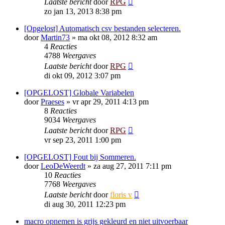
Laatste bericht
door
RPG
zo jan 13, 2013 8:38 pm
[Opgelost] Automatisch csv bestanden selecteren.
door
Martin73
»
ma okt 08, 2012 8:32 am
4
Reacties
4788
Weergaves
Laatste bericht
door
RPG
di okt 09, 2012 3:07 pm
[OPGELOST] Globale Variabelen
door
Praeses
»
vr apr 29, 2011 4:13 pm
8
Reacties
9034
Weergaves
Laatste bericht
door
RPG
vr sep 23, 2011 1:00 pm
[OPGELOST] Fout bij Sommeren.
door
LeoDeWeerdt
»
za aug 27, 2011 7:11 pm
10
Reacties
7768
Weergaves
Laatste bericht
door
floris v
di aug 30, 2011 12:23 pm
macro opnemen is grijs gekleurd en niet uitvoerbaar