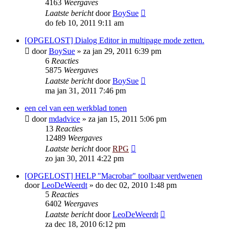
4163
Weergaves
Laatste bericht
door
BoySue
do feb 10, 2011 9:11 am
[OPGELOST] Dialog Editor in multipage mode zetten.
door
BoySue
»
za jan 29, 2011 6:39 pm
6
Reacties
5875
Weergaves
Laatste bericht
door
BoySue
ma jan 31, 2011 7:46 pm
een cel van een werkblad tonen
door
mdadvice
»
za jan 15, 2011 5:06 pm
13
Reacties
12489
Weergaves
Laatste bericht
door
RPG
zo jan 30, 2011 4:22 pm
[OPGELOST] HELP "Macrobar" toolbaar verdwenen
door
LeoDeWeerdt
»
do dec 02, 2010 1:48 pm
5
Reacties
6402
Weergaves
Laatste bericht
door
LeoDeWeerdt
za dec 18, 2010 6:12 pm