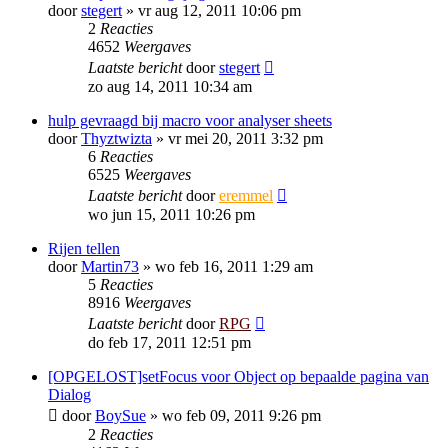
door
stegert
»
vr aug 12, 2011 10:06 pm
2
Reacties
4652
Weergaves
Laatste bericht
door
stegert
zo aug 14, 2011 10:34 am
hulp gevraagd bij macro voor analyser sheets
door
Thyztwizta
»
vr mei 20, 2011 3:32 pm
6
Reacties
6525
Weergaves
Laatste bericht
door
eremmel
wo jun 15, 2011 10:26 pm
Rijen tellen
door
Martin73
»
wo feb 16, 2011 1:29 am
5
Reacties
8916
Weergaves
Laatste bericht
door
RPG
do feb 17, 2011 12:51 pm
[OPGELOST]setFocus voor Object op bepaalde pagina van
Dialog
door
BoySue
»
wo feb 09, 2011 9:26 pm
2
Reacties