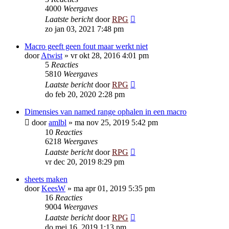
4000
Weergaves
Laatste bericht
door
RPG
zo jan 03, 2021 7:48 pm
Macro geeft geen fout maar werkt niet
door
Atwist
»
vr okt 28, 2016 4:01 pm
5
Reacties
5810
Weergaves
Laatste bericht
door
RPG
do feb 20, 2020 2:28 pm
Dimensies van named range ophalen in een macro
door
amlbl
»
ma nov 25, 2019 5:42 pm
10
Reacties
6218
Weergaves
Laatste bericht
door
RPG
vr dec 20, 2019 8:29 pm
sheets maken
door
KeesW
»
ma apr 01, 2019 5:35 pm
16
Reacties
9004
Weergaves
Laatste bericht
door
RPG
do mei 16, 2019 1:13 pm