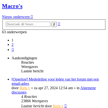
Macro's
Nieuw onderwerp
Uitgebreid
Zoek
zoeken
63 onderwerpen
1
2
Volgende
Aankondigingen
Reacties
Weergaves
Laatste bericht
[Opgelost] Mededeling voor leden van het forum met een
gmail-adres
door
floris v
»
za apr 27, 2024 12:54 am
» in
Algemene
discussies
4
Reacties
23866
Weergaves
Laatste bericht
door
floris v