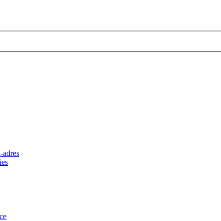
-adres
ies
ce