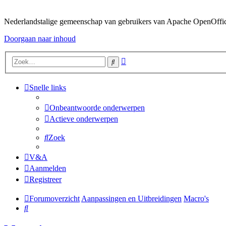
Nederlandstalige gemeenschap van gebruikers van Apache OpenOffice,
Doorgaan naar inhoud
Uitgebreid
Zoek
zoeken
Snelle links
Onbeantwoorde onderwerpen
Actieve onderwerpen
Zoek
V&A
Aanmelden
Registreer
Forumoverzicht
Aanpassingen en Uitbreidingen
Macro's
Zoek