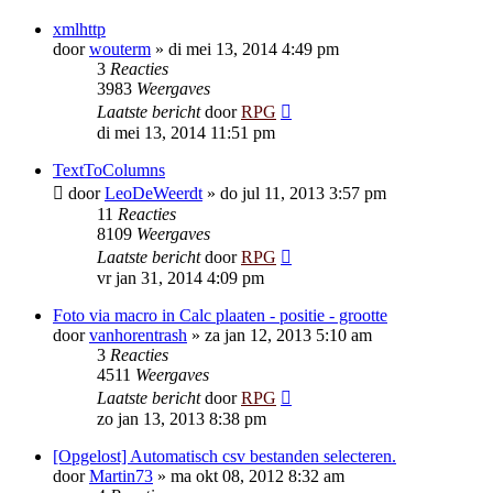
xmlhttp
door
wouterm
»
di mei 13, 2014 4:49 pm
3
Reacties
3983
Weergaves
Laatste bericht
door
RPG
di mei 13, 2014 11:51 pm
TextToColumns
door
LeoDeWeerdt
»
do jul 11, 2013 3:57 pm
11
Reacties
8109
Weergaves
Laatste bericht
door
RPG
vr jan 31, 2014 4:09 pm
Foto via macro in Calc plaaten - positie - grootte
door
vanhorentrash
»
za jan 12, 2013 5:10 am
3
Reacties
4511
Weergaves
Laatste bericht
door
RPG
zo jan 13, 2013 8:38 pm
[Opgelost] Automatisch csv bestanden selecteren.
door
Martin73
»
ma okt 08, 2012 8:32 am