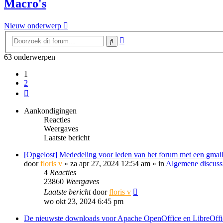
Macro's
Nieuw onderwerp
Uitgebreid
Zoek
zoeken
63 onderwerpen
1
2
Volgende
Aankondigingen
Reacties
Weergaves
Laatste bericht
[Opgelost] Mededeling voor leden van het forum met een gmail
door
floris v
»
za apr 27, 2024 12:54 am
» in
Algemene discuss
4
Reacties
23860
Weergaves
Laatste bericht
door
floris v
wo okt 23, 2024 6:45 pm
De nieuwste downloads voor Apache OpenOffice en LibreOffi