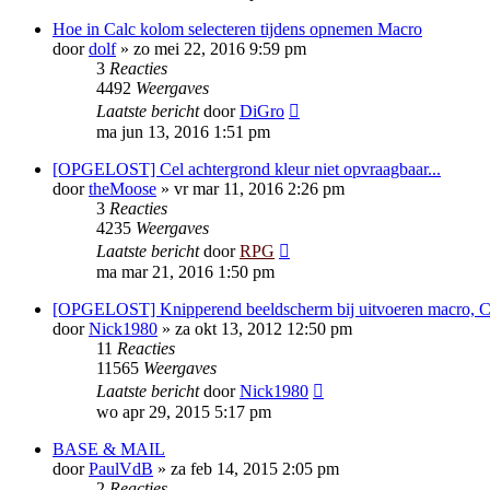
Hoe in Calc kolom selecteren tijdens opnemen Macro
door
dolf
»
zo mei 22, 2016 9:59 pm
3
Reacties
4492
Weergaves
Laatste bericht
door
DiGro
ma jun 13, 2016 1:51 pm
[OPGELOST] Cel achtergrond kleur niet opvraagbaar...
door
theMoose
»
vr mar 11, 2016 2:26 pm
3
Reacties
4235
Weergaves
Laatste bericht
door
RPG
ma mar 21, 2016 1:50 pm
[OPGELOST] Knipperend beeldscherm bij uitvoeren macro, C
door
Nick1980
»
za okt 13, 2012 12:50 pm
11
Reacties
11565
Weergaves
Laatste bericht
door
Nick1980
wo apr 29, 2015 5:17 pm
BASE & MAIL
door
PaulVdB
»
za feb 14, 2015 2:05 pm
2
Reacties