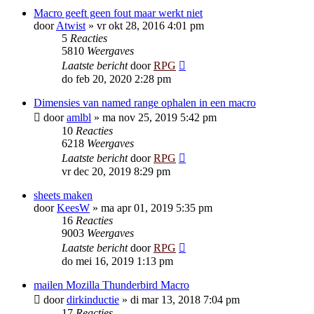
Macro geeft geen fout maar werkt niet
door
Atwist
»
vr okt 28, 2016 4:01 pm
5
Reacties
5810
Weergaves
Laatste bericht
door
RPG
do feb 20, 2020 2:28 pm
Dimensies van named range ophalen in een macro
door
amlbl
»
ma nov 25, 2019 5:42 pm
10
Reacties
6218
Weergaves
Laatste bericht
door
RPG
vr dec 20, 2019 8:29 pm
sheets maken
door
KeesW
»
ma apr 01, 2019 5:35 pm
16
Reacties
9003
Weergaves
Laatste bericht
door
RPG
do mei 16, 2019 1:13 pm
mailen Mozilla Thunderbird Macro
door
dirkinductie
»
di mar 13, 2018 7:04 pm
17
Reacties