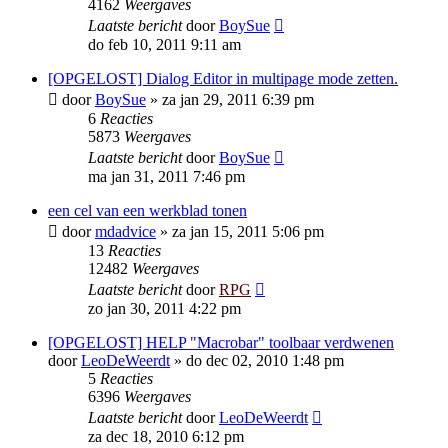
4162
Weergaves
Laatste bericht
door
BoySue
do feb 10, 2011 9:11 am
[OPGELOST] Dialog Editor in multipage mode zetten.
door
BoySue
»
za jan 29, 2011 6:39 pm
6
Reacties
5873
Weergaves
Laatste bericht
door
BoySue
ma jan 31, 2011 7:46 pm
een cel van een werkblad tonen
door
mdadvice
»
za jan 15, 2011 5:06 pm
13
Reacties
12482
Weergaves
Laatste bericht
door
RPG
zo jan 30, 2011 4:22 pm
[OPGELOST] HELP "Macrobar" toolbaar verdwenen
door
LeoDeWeerdt
»
do dec 02, 2010 1:48 pm
5
Reacties
6396
Weergaves
Laatste bericht
door
LeoDeWeerdt
za dec 18, 2010 6:12 pm