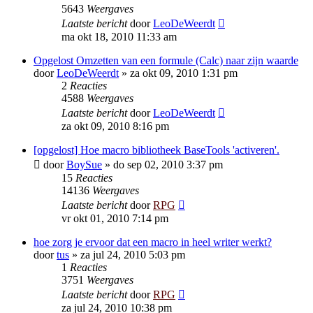
5643
Weergaves
Laatste bericht
door
LeoDeWeerdt
ma okt 18, 2010 11:33 am
Opgelost Omzetten van een formule (Calc) naar zijn waarde
door
LeoDeWeerdt
»
za okt 09, 2010 1:31 pm
2
Reacties
4588
Weergaves
Laatste bericht
door
LeoDeWeerdt
za okt 09, 2010 8:16 pm
[opgelost] Hoe macro bibliotheek BaseTools 'activeren'.
door
BoySue
»
do sep 02, 2010 3:37 pm
15
Reacties
14136
Weergaves
Laatste bericht
door
RPG
vr okt 01, 2010 7:14 pm
hoe zorg je ervoor dat een macro in heel writer werkt?
door
tus
»
za jul 24, 2010 5:03 pm
1
Reacties
3751
Weergaves
Laatste bericht
door
RPG
za jul 24, 2010 10:38 pm