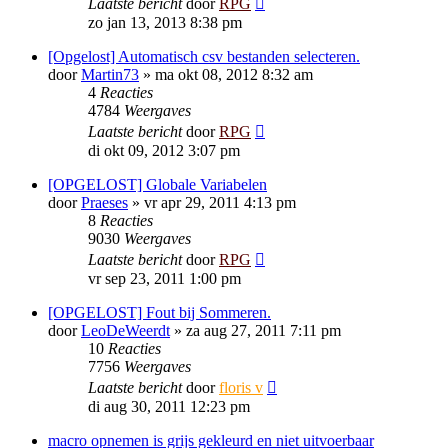
Laatste bericht
door
RPG
zo jan 13, 2013 8:38 pm
[Opgelost] Automatisch csv bestanden selecteren.
door
Martin73
»
ma okt 08, 2012 8:32 am
4
Reacties
4784
Weergaves
Laatste bericht
door
RPG
di okt 09, 2012 3:07 pm
[OPGELOST] Globale Variabelen
door
Praeses
»
vr apr 29, 2011 4:13 pm
8
Reacties
9030
Weergaves
Laatste bericht
door
RPG
vr sep 23, 2011 1:00 pm
[OPGELOST] Fout bij Sommeren.
door
LeoDeWeerdt
»
za aug 27, 2011 7:11 pm
10
Reacties
7756
Weergaves
Laatste bericht
door
floris v
di aug 30, 2011 12:23 pm
macro opnemen is grijs gekleurd en niet uitvoerbaar