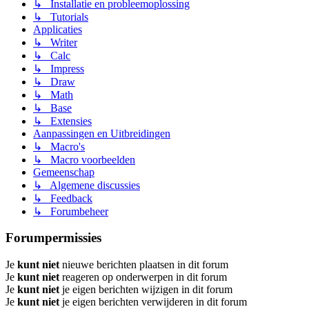
↳ Installatie en probleemoplossing
↳ Tutorials
Applicaties
↳ Writer
↳ Calc
↳ Impress
↳ Draw
↳ Math
↳ Base
↳ Extensies
Aanpassingen en Uitbreidingen
↳ Macro's
↳ Macro voorbeelden
Gemeenschap
↳ Algemene discussies
↳ Feedback
↳ Forumbeheer
Forumpermissies
Je
kunt niet
nieuwe berichten plaatsen in dit forum
Je
kunt niet
reageren op onderwerpen in dit forum
Je
kunt niet
je eigen berichten wijzigen in dit forum
Je
kunt niet
je eigen berichten verwijderen in dit forum