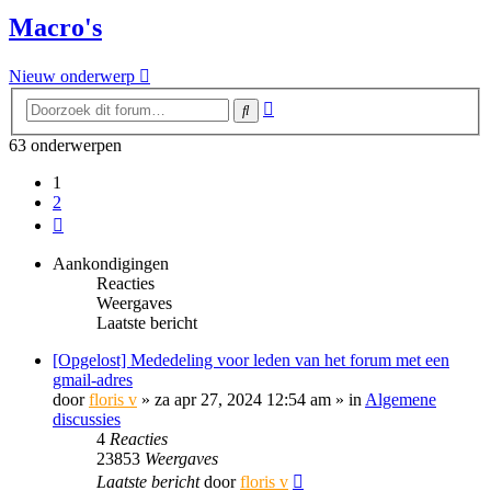
Macro's
Nieuw onderwerp
Uitgebreid
Zoek
zoeken
63 onderwerpen
1
2
Volgende
Aankondigingen
Reacties
Weergaves
Laatste bericht
[Opgelost] Mededeling voor leden van het forum met een
gmail-adres
door
floris v
»
za apr 27, 2024 12:54 am
» in
Algemene
discussies
4
Reacties
23853
Weergaves
Laatste bericht
door
floris v