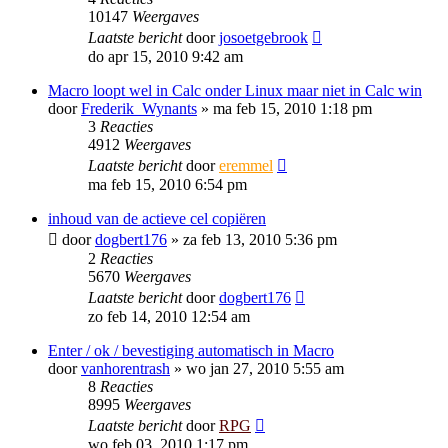
10147
Weergaves
Laatste bericht
door
josoetgebrook
do apr 15, 2010 9:42 am
Macro loopt wel in Calc onder Linux maar niet in Calc win
door
Frederik_Wynants
»
ma feb 15, 2010 1:18 pm
3
Reacties
4912
Weergaves
Laatste bericht
door
eremmel
ma feb 15, 2010 6:54 pm
inhoud van de actieve cel copiëren
door
dogbert176
»
za feb 13, 2010 5:36 pm
2
Reacties
5670
Weergaves
Laatste bericht
door
dogbert176
zo feb 14, 2010 12:54 am
Enter / ok / bevestiging automatisch in Macro
door
vanhorentrash
»
wo jan 27, 2010 5:55 am
8
Reacties
8995
Weergaves
Laatste bericht
door
RPG
wo feb 03, 2010 1:17 pm