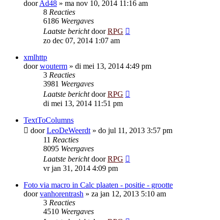
door
Ad48
»
ma nov 10, 2014 11:16 am
8
Reacties
6186
Weergaves
Laatste bericht
door
RPG
zo dec 07, 2014 1:07 am
xmlhttp
door
wouterm
»
di mei 13, 2014 4:49 pm
3
Reacties
3981
Weergaves
Laatste bericht
door
RPG
di mei 13, 2014 11:51 pm
TextToColumns
door
LeoDeWeerdt
»
do jul 11, 2013 3:57 pm
11
Reacties
8095
Weergaves
Laatste bericht
door
RPG
vr jan 31, 2014 4:09 pm
Foto via macro in Calc plaaten - positie - grootte
door
vanhorentrash
»
za jan 12, 2013 5:10 am
3
Reacties
4510
Weergaves