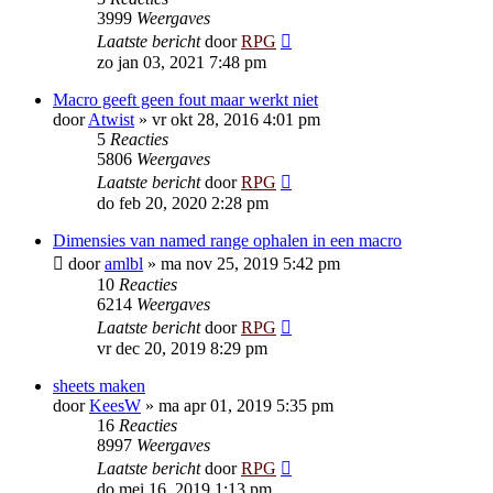
3999
Weergaves
Laatste bericht
door
RPG
zo jan 03, 2021 7:48 pm
Macro geeft geen fout maar werkt niet
door
Atwist
»
vr okt 28, 2016 4:01 pm
5
Reacties
5806
Weergaves
Laatste bericht
door
RPG
do feb 20, 2020 2:28 pm
Dimensies van named range ophalen in een macro
door
amlbl
»
ma nov 25, 2019 5:42 pm
10
Reacties
6214
Weergaves
Laatste bericht
door
RPG
vr dec 20, 2019 8:29 pm
sheets maken
door
KeesW
»
ma apr 01, 2019 5:35 pm
16
Reacties
8997
Weergaves
Laatste bericht
door
RPG
do mei 16, 2019 1:13 pm