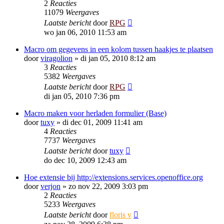
2
Reacties
11079
Weergaves
Laatste bericht
door
RPG
wo jan 06, 2010 11:53 am
Macro om gegevens in een kolom tussen haakjes te plaatsen
door
viragolion
»
di jan 05, 2010 8:12 am
3
Reacties
5382
Weergaves
Laatste bericht
door
RPG
di jan 05, 2010 7:36 pm
Macro maken voor herladen formulier (Base)
door
tuxy
»
di dec 01, 2009 11:41 am
4
Reacties
7737
Weergaves
Laatste bericht
door
tuxy
do dec 10, 2009 12:43 am
Hoe extensie bij http://extensions.services.openoffice.org
door
verjon
»
zo nov 22, 2009 3:03 pm
2
Reacties
5233
Weergaves
Laatste bericht
door
floris v