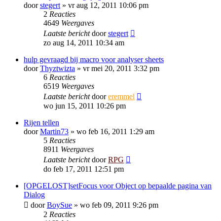
door
stegert
»
vr aug 12, 2011 10:06 pm
2
Reacties
4649
Weergaves
Laatste bericht
door
stegert
zo aug 14, 2011 10:34 am
hulp gevraagd bij macro voor analyser sheets
door
Thyztwizta
»
vr mei 20, 2011 3:32 pm
6
Reacties
6519
Weergaves
Laatste bericht
door
eremmel
wo jun 15, 2011 10:26 pm
Rijen tellen
door
Martin73
»
wo feb 16, 2011 1:29 am
5
Reacties
8911
Weergaves
Laatste bericht
door
RPG
do feb 17, 2011 12:51 pm
[OPGELOST]setFocus voor Object op bepaalde pagina van
Dialog
door
BoySue
»
wo feb 09, 2011 9:26 pm
2
Reacties