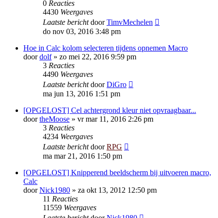
0
Reacties
4430
Weergaves
Laatste bericht
door
TimvMechelen
do nov 03, 2016 3:48 pm
Hoe in Calc kolom selecteren tijdens opnemen Macro
door
dolf
»
zo mei 22, 2016 9:59 pm
3
Reacties
4490
Weergaves
Laatste bericht
door
DiGro
ma jun 13, 2016 1:51 pm
[OPGELOST] Cel achtergrond kleur niet opvraagbaar...
door
theMoose
»
vr mar 11, 2016 2:26 pm
3
Reacties
4234
Weergaves
Laatste bericht
door
RPG
ma mar 21, 2016 1:50 pm
[OPGELOST] Knipperend beeldscherm bij uitvoeren macro,
Calc
door
Nick1980
»
za okt 13, 2012 12:50 pm
11
Reacties
11559
Weergaves
Laatste bericht
door
Nick1980