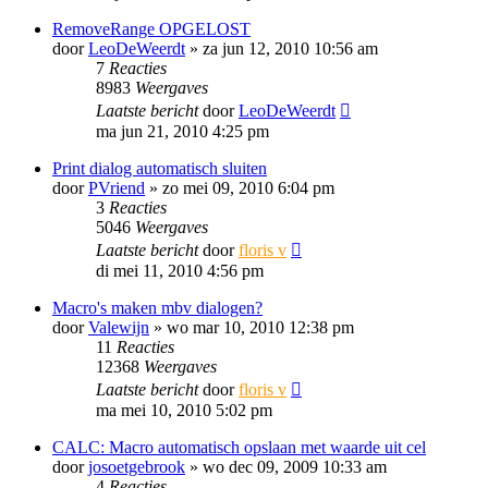
RemoveRange OPGELOST
door
LeoDeWeerdt
»
za jun 12, 2010 10:56 am
7
Reacties
8983
Weergaves
Laatste bericht
door
LeoDeWeerdt
ma jun 21, 2010 4:25 pm
Print dialog automatisch sluiten
door
PVriend
»
zo mei 09, 2010 6:04 pm
3
Reacties
5046
Weergaves
Laatste bericht
door
floris v
di mei 11, 2010 4:56 pm
Macro's maken mbv dialogen?
door
Valewijn
»
wo mar 10, 2010 12:38 pm
11
Reacties
12368
Weergaves
Laatste bericht
door
floris v
ma mei 10, 2010 5:02 pm
CALC: Macro automatisch opslaan met waarde uit cel
door
josoetgebrook
»
wo dec 09, 2009 10:33 am
4
Reacties