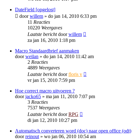
DateField [opgelost]
door
willem
»
do jan 14, 2010 6:33 pm
11
Reacties
10220
Weergaves
Laatste bericht
door
willem
za jan 16, 2010 1:18 pm
Macro Standaardbrief aanmaken
door
weilan
»
do jan 14, 2010 11:42 am
2
Reacties
4889
Weergaves
Laatste bericht
door
floris v
vr jan 15, 2010 7:59 pm
Hoe correct macro uitvoeren ?
door
jacko65
»
ma jan 11, 2010 7:07 pm
3
Reacties
7537
Weergaves
Laatste bericht
door
RPG
di jan 12, 2010 10:27 pm
Automatisch converteren word (doc) naar open office (odt)
door
reinout
»
wo jan 06, 2010 10:54 am