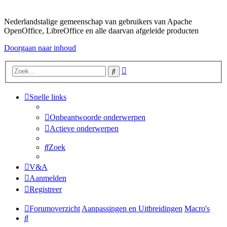
Nederlandstalige gemeenschap van gebruikers van Apache
OpenOffice, LibreOffice en alle daarvan afgeleide producten
Doorgaan naar inhoud
Uitgebreid
Zoek
zoeken
Snelle links
Onbeantwoorde onderwerpen
Actieve onderwerpen
Zoek
V&A
Aanmelden
Registreer
Forumoverzicht
Aanpassingen en Uitbreidingen
Macro's
Zoek