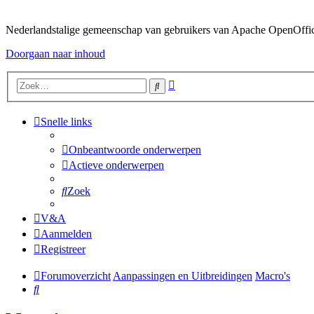
Nederlandstalige gemeenschap van gebruikers van Apache OpenOffice,
Doorgaan naar inhoud
Uitgebreid
Zoek
zoeken
Snelle links
Onbeantwoorde onderwerpen
Actieve onderwerpen
Zoek
V&A
Aanmelden
Registreer
Forumoverzicht
Aanpassingen en Uitbreidingen
Macro's
Zoek