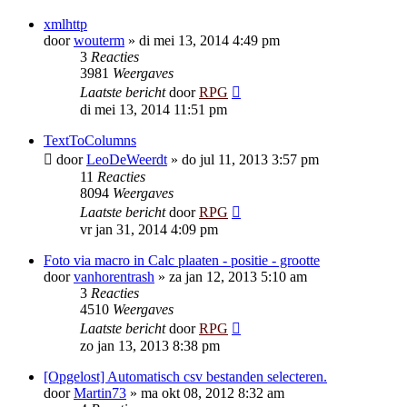
xmlhttp
door
wouterm
»
di mei 13, 2014 4:49 pm
3
Reacties
3981
Weergaves
Laatste bericht
door
RPG
di mei 13, 2014 11:51 pm
TextToColumns
door
LeoDeWeerdt
»
do jul 11, 2013 3:57 pm
11
Reacties
8094
Weergaves
Laatste bericht
door
RPG
vr jan 31, 2014 4:09 pm
Foto via macro in Calc plaaten - positie - grootte
door
vanhorentrash
»
za jan 12, 2013 5:10 am
3
Reacties
4510
Weergaves
Laatste bericht
door
RPG
zo jan 13, 2013 8:38 pm
[Opgelost] Automatisch csv bestanden selecteren.
door
Martin73
»
ma okt 08, 2012 8:32 am