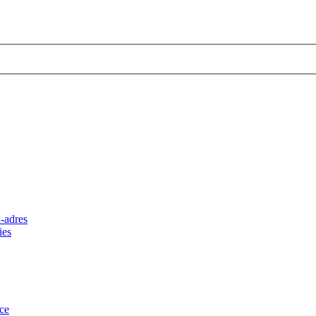
-adres
ies
ce