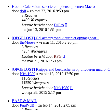
Hoe in Calc kolom selecteren tijdens opnemen Macro
door
dolf
»
zo mei 22, 2016 9:59 pm
3
Reacties
4490
Weergaves
Laatste bericht
door
DiGro
ma jun 13, 2016 1:51 pm
[OPGELOST] Cel achtergrond kleur niet opvraagbaar...
door
theMoose
»
vr mar 11, 2016 2:26 pm
3
Reacties
4234
Weergaves
Laatste bericht
door
RPG
ma mar 21, 2016 1:50 pm
[OPGELOST] Knipperend beeldscherm bij uitvoeren macro, C
door
Nick1980
»
za okt 13, 2012 12:50 pm
11
Reacties
11559
Weergaves
Laatste bericht
door
Nick1980
wo apr 29, 2015 5:17 pm
BASE & MAIL
door
PaulVdB
»
za feb 14, 2015 2:05 pm
2
Reacties