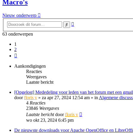
Macro's
Nieuw onderwerp
Uitgebreid
Zoek
zoeken
63 onderwerpen
1
2
Volgende
Aankondigingen
Reacties
Weergaves
Laatste bericht
[Opgelost] Mededeling voor leden van het forum met een gmail
door
floris v
»
za apr 27, 2024 12:54 am
» in
Algemene discuss
4
Reacties
23846
Weergaves
Laatste bericht
door
floris v
wo okt 23, 2024 6:45 pm
De nieuwste downloads voor Apache OpenOffice en LibreOffi