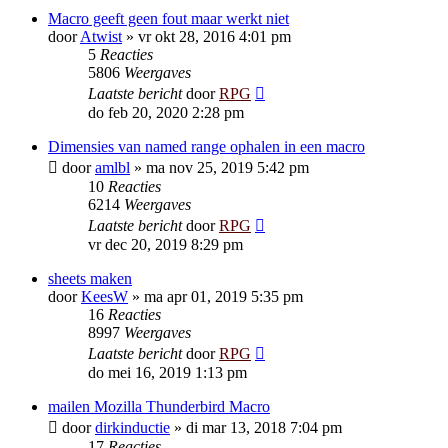
Macro geeft geen fout maar werkt niet
door
Atwist
»
vr okt 28, 2016 4:01 pm
5
Reacties
5806
Weergaves
Laatste bericht
door
RPG
do feb 20, 2020 2:28 pm
Dimensies van named range ophalen in een macro
door
amlbl
»
ma nov 25, 2019 5:42 pm
10
Reacties
6214
Weergaves
Laatste bericht
door
RPG
vr dec 20, 2019 8:29 pm
sheets maken
door
KeesW
»
ma apr 01, 2019 5:35 pm
16
Reacties
8997
Weergaves
Laatste bericht
door
RPG
do mei 16, 2019 1:13 pm
mailen Mozilla Thunderbird Macro
door
dirkinductie
»
di mar 13, 2018 7:04 pm
17
Reacties