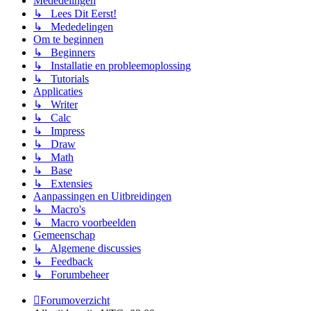
Mededelingen
↳ Lees Dit Eerst!
↳ Mededelingen
Om te beginnen
↳ Beginners
↳ Installatie en probleemoplossing
↳ Tutorials
Applicaties
↳ Writer
↳ Calc
↳ Impress
↳ Draw
↳ Math
↳ Base
↳ Extensies
Aanpassingen en Uitbreidingen
↳ Macro's
↳ Macro voorbeelden
Gemeenschap
↳ Algemene discussies
↳ Feedback
↳ Forumbeheer
Forumoverzicht