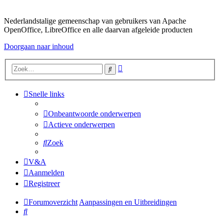
Nederlandstalige gemeenschap van gebruikers van Apache
OpenOffice, LibreOffice en alle daarvan afgeleide producten
Doorgaan naar inhoud
Uitgebreid
Zoek
zoeken
Snelle links
Onbeantwoorde onderwerpen
Actieve onderwerpen
Zoek
V&A
Aanmelden
Registreer
Forumoverzicht
Aanpassingen en Uitbreidingen
Zoek