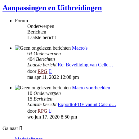
Aanpassingen en Uitbreidingen
Forum
Onderwerpen
Berichten
Laatste bericht
Macro's
63
Onderwerpen
404
Berichten
Laatste bericht
Re: Beveiliging van Celle…
Bekijk
door
RPG
laatste
ma apr 11, 2022 12:08 pm
bericht
Macro voorbeelden
10
Onderwerpen
15
Berichten
Laatste bericht
ExporttoPDF vanuit Calc o…
Bekijk
door
RPG
laatste
wo jun 17, 2020 8:50 pm
bericht
Ga naar