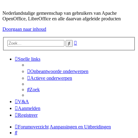
Nederlandstalige gemeenschap van gebruikers van Apache
OpenOffice, LibreOffice en alle daarvan afgeleide producten
Doorgaan naar inhoud
Uitgebreid
Zoek
zoeken
Snelle links
Onbeantwoorde onderwerpen
Actieve onderwerpen
Zoek
V&A
Aanmelden
Registreer
Forumoverzicht
Aanpassingen en Uitbreidingen
Zoek