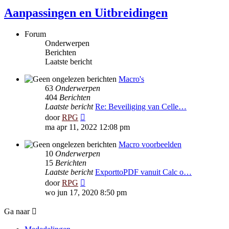
Aanpassingen en Uitbreidingen
Forum
Onderwerpen
Berichten
Laatste bericht
Macro's
63
Onderwerpen
404
Berichten
Laatste bericht
Re: Beveiliging van Celle…
Bekijk
door
RPG
laatste
ma apr 11, 2022 12:08 pm
bericht
Macro voorbeelden
10
Onderwerpen
15
Berichten
Laatste bericht
ExporttoPDF vanuit Calc o…
Bekijk
door
RPG
laatste
wo jun 17, 2020 8:50 pm
bericht
Ga naar