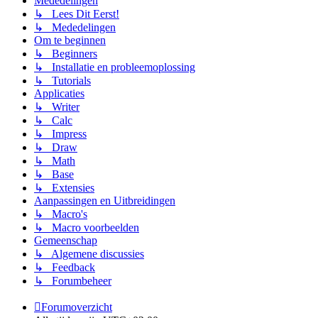
Mededelingen
↳ Lees Dit Eerst!
↳ Mededelingen
Om te beginnen
↳ Beginners
↳ Installatie en probleemoplossing
↳ Tutorials
Applicaties
↳ Writer
↳ Calc
↳ Impress
↳ Draw
↳ Math
↳ Base
↳ Extensies
Aanpassingen en Uitbreidingen
↳ Macro's
↳ Macro voorbeelden
Gemeenschap
↳ Algemene discussies
↳ Feedback
↳ Forumbeheer
Forumoverzicht