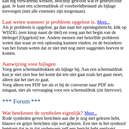
kan erg verwarrend werken, beschrijf gewoon wat er gebeurt/fout
gaat. Je kunt een schermafdruk of voorbeeldbestand als bijlage
toevoegen (niet alle extensies zijn toegestaan).
Laat weten wanneer je probleem opgelost is.
Meer...
Als je probleem is opgelost, ga dan naar het openingsbericht, klik op
WIJZIG (een knop naast de titel) en voeg aan het begin van de
titelregel [Opgelost] toe. Andere mensen met hetzelfde probleem
weten dan waar ze een oplossing kunnen vinden, en de bezoekers
van het forum weten dat ze niet met nog meer suggesties hoeven te
komen.
Aanwijzing voor bijlagen
Voeg geen schermafdrukken als bijlage bij. Aan een schermafdruk
kun je niet zien hoe het komt dat iets niet gaat zoals het gaan moet,
alleen dat het niet zo gaat.
Voeg alleen een PDF toe als er bij de conversie naar PDF iets
misgaat, niet als vervanging voor een schermafdruk (zie hiervoor).
*** Forum ***
Wat betekenen de symbolen eigenlijk?
Meer...
Rode symbolen geven berichten aan die je nog niet gelezen hebt,
blauwe en grijze berichten zijn wel gelezen. Een ster in het symbool
betekent dat je in dat onderwerp zelf een bericht hebt geplaatst.