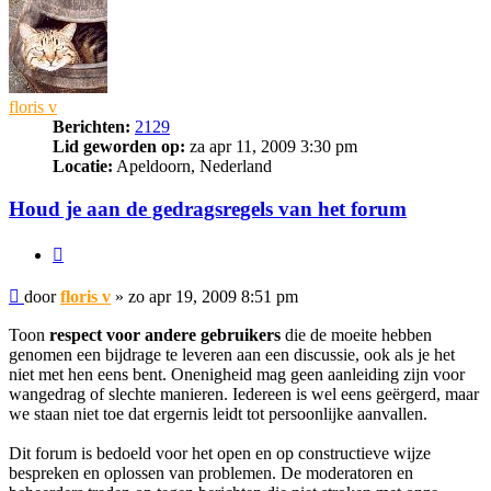
floris v
Berichten:
2129
Lid geworden op:
za apr 11, 2009 3:30 pm
Locatie:
Apeldoorn, Nederland
Houd je aan de gedragsregels van het forum
Citeer
Bericht
door
floris v
»
zo apr 19, 2009 8:51 pm
Toon
respect voor andere gebruikers
die de moeite hebben
genomen een bijdrage te leveren aan een discussie, ook als je het
niet met hen eens bent. Onenigheid mag geen aanleiding zijn voor
wangedrag of slechte manieren. Iedereen is wel eens geërgerd, maar
we staan niet toe dat ergernis leidt tot persoonlijke aanvallen.
Dit forum is bedoeld voor het open en op constructieve wijze
bespreken en oplossen van problemen. De moderatoren en