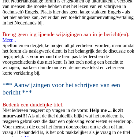
Het Nederlandstalige forum is er gekomen op uitdrukkelijk verzoek
van mensen die moeite hebben met het lezen van en schrijven in
(technisch) Engels. Plaats hier dus geen lange stukken Engels - als
het niet anders kan, zet er dan een toelichting/samenvatting/vertaling
in het Nederlands bij.
Breng geen ingrijpende wijzigingen aan in je bericht(en).
Meer...
Spelfouten en dergelijke mogen altijd verbeterd worden, maar omdat
het forum als naslagwerk dient, is het belangrijk dat de discussie ook
begrijpelijk is voor iemand die hem pas later leest en de
voorgeschiedenis dus niet kent. Is het toch nodig een bericht te
wijzigen, markeer dan de oude en de nieuwe tekst en zet er een
korte verklaring bij.
*** Aanwijzingen voor het schrijven van een
bericht ***
Bedenk een duidelijke titel.
Niet iedereen reageert op vragen in de vorm:
Help me ... ik zit
muurvast!!!
Als uit de titel duidelijk blijkt wat het probleem is,
reageren gebruikers die daar een oplossing voor weten er eerder op.
Voor mensen die eerst het forum doorzoeken om te zien of hun
vraag al behandeld is, is het ook makkelijker als je vraag in de titel