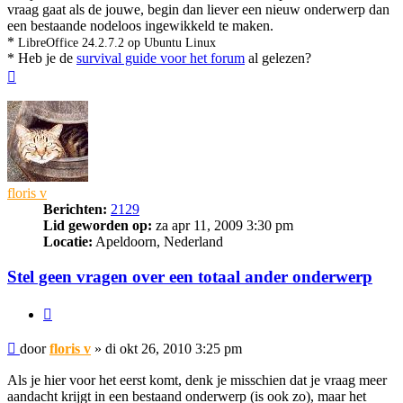
vraag gaat als de jouwe, begin dan liever een nieuw onderwerp dan
een bestaande nodeloos ingewikkeld te maken.
*
LibreOffice 24.2.7.2 op Ubuntu Linux
* Heb je de
survival guide voor het forum
al gelezen?
Omhoog
floris v
Berichten:
2129
Lid geworden op:
za apr 11, 2009 3:30 pm
Locatie:
Apeldoorn, Nederland
Stel geen vragen over een totaal ander onderwerp
Citeer
Bericht
door
floris v
»
di okt 26, 2010 3:25 pm
Als je hier voor het eerst komt, denk je misschien dat je vraag meer
aandacht krijgt in een bestaand onderwerp (is ook zo), maar het