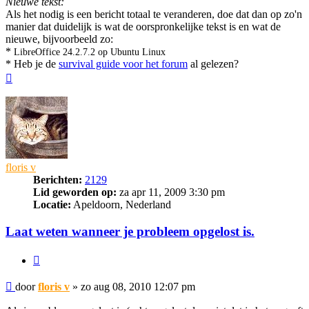
Nieuwe tekst:
Als het nodig is een bericht totaal te veranderen, doe dat dan op zo'n
manier dat duidelijk is wat de oorspronkelijke tekst is en wat de
nieuwe, bijvoorbeeld zo:
*
LibreOffice 24.2.7.2 op Ubuntu Linux
* Heb je de
survival guide voor het forum
al gelezen?
Omhoog
floris v
Berichten:
2129
Lid geworden op:
za apr 11, 2009 3:30 pm
Locatie:
Apeldoorn, Nederland
Laat weten wanneer je probleem opgelost is.
Citeer
Bericht
door
floris v
»
zo aug 08, 2010 12:07 pm