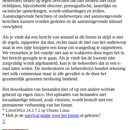
beheerders treden op tegen berichten die niet stroken met onze
richtlijnen, bijvoorbeeld obscene, pornografische, lasterlijke en
racistische opmerkingen, woede-uitbarstingen en trollen.
Aanstootgevende berichten of onderwerpen met aanstootgevende
berichten kunnen worden gesloten en de aanstootgevende inhoud
verwijderd.
Als je vindt dat een bericht van iemand in dit forum in strijd is met
de regels, rapporteer dat dan, rechts naast de titel van het onderwerp
staat in een rijtje knoppen een knop om wangedrag te rapporteren.
We verzoeken je het vuurtje niet aan te wakkeren door tegen het in
het bericht gezegde in te gaan. Als je vindt dat de kwestie niet
zorgvuldig wordt afgehandeld, kun je de beheerders dat in een e-
mail laten weten. De moderatoren en beheerder(s) houden rekening
met zulk commentaar maar in alle gevallen is de door het
gezamenlijk genomen beslissing bindend.
Het downloaden van bestanden hier of op een andere website
gebeurt op eigen risico. Het uploaden van bestanden met
kwaadaardige inhoud, zoals virussen, wordt bestraft met een
permanente verbanning van het forum.
*
LibreOffice 24.2.7.2 op Ubuntu Linux
* Heb je de
survival guide voor het forum
al gelezen?
Omhoog