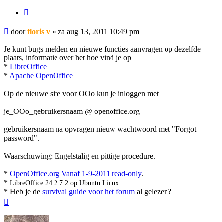
Citeer
Bericht
door
floris v
»
za aug 13, 2011 10:49 pm
Je kunt bugs melden en nieuwe functies aanvragen op dezelfde
plaats, informatie over het hoe vind je op
*
LibreOffice
*
Apache OpenOffice
Op de nieuwe site voor OOo kun je inloggen met
je_OOo_gebruikersnaam @ openoffice.org
gebruikersnaam na opvragen nieuw wachtwoord met "Forgot
password".
Waarschuwing: Engelstalig en pittige procedure.
*
OpenOffice.org Vanaf 1-9-2011 read-only
.
*
LibreOffice 24.2.7.2 op Ubuntu Linux
* Heb je de
survival guide voor het forum
al gelezen?
Omhoog