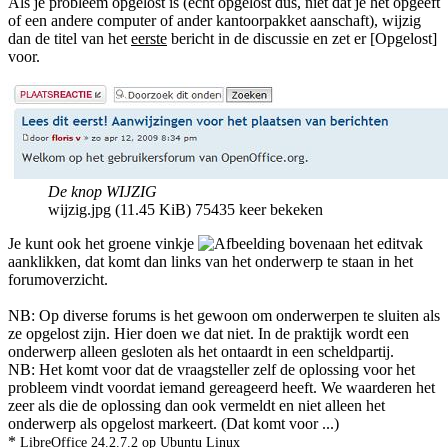
Als je probleem opgelost is (echt opgelost dus, niet dat je het opgeeft
of een andere computer of ander kantoorpakket aanschaft), wijzig
dan de titel van het
eerste
bericht in de discussie en zet er [Opgelost]
voor.
De knop WIJZIG
wijzig.jpg (11.45 KiB) 75435 keer bekeken
Je kunt ook het groene vinkje
bovenaan het editvak
aanklikken, dat komt dan links van het onderwerp te staan in het
forumoverzicht.
NB: Op diverse forums is het gewoon om onderwerpen te sluiten als
ze opgelost zijn. Hier doen we dat niet. In de praktijk wordt een
onderwerp alleen gesloten als het ontaardt in een scheldpartij.
NB: Het komt voor dat de vraagsteller zelf de oplossing voor het
probleem vindt voordat iemand gereageerd heeft. We waarderen het
zeer als die de oplossing dan ook vermeldt en niet alleen het
onderwerp als opgelost markeert. (Dat komt voor ...)
*
LibreOffice 24.2.7.2 op Ubuntu Linux