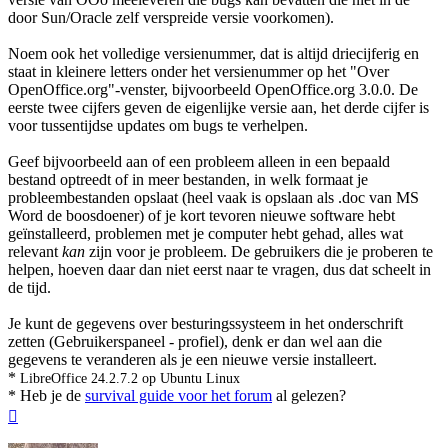
door Sun/Oracle zelf verspreide versie voorkomen).
Noem ook het volledige versienummer, dat is altijd driecijferig en
staat in kleinere letters onder het versienummer op het "Over
OpenOffice.org"-venster, bijvoorbeeld OpenOffice.org 3.0.0. De
eerste twee cijfers geven de eigenlijke versie aan, het derde cijfer is
voor tussentijdse updates om bugs te verhelpen.
Geef bijvoorbeeld aan of een probleem alleen in een bepaald
bestand optreedt of in meer bestanden, in welk formaat je
probleembestanden opslaat (heel vaak is opslaan als .doc van MS
Word de boosdoener) of je kort tevoren nieuwe software hebt
geïnstalleerd, problemen met je computer hebt gehad, alles wat
relevant
kan
zijn voor je probleem. De gebruikers die je proberen te
helpen, hoeven daar dan niet eerst naar te vragen, dus dat scheelt in
de tijd.
Je kunt de gegevens over besturingssysteem in het onderschrift
zetten (Gebruikerspaneel - profiel), denk er dan wel aan die
gegevens te veranderen als je een nieuwe versie installeert.
*
LibreOffice 24.2.7.2 op Ubuntu Linux
* Heb je de
survival guide voor het forum
al gelezen?
Omhoog