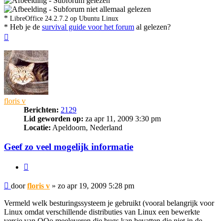
- Subforum gelezen
- Subforum niet allemaal gelezen
*
LibreOffice 24.2.7.2 op Ubuntu Linux
* Heb je de
survival guide voor het forum
al gelezen?
Omhoog
floris v
Berichten:
2129
Lid geworden op:
za apr 11, 2009 3:30 pm
Locatie:
Apeldoorn, Nederland
Geef zo veel mogelijk informatie
Citeer
Bericht
door
floris v
»
zo apr 19, 2009 5:28 pm
Vermeld welk besturingssysteem je gebruikt (vooral belangrijk voor
Linux omdat verschillende distributies van Linux een bewerkte
versie van OOo meeleveren die bugs kan bevatten die niet in de