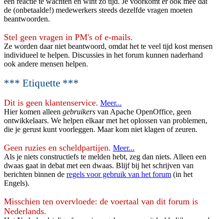
een reactie te wachten en wint zo tijd. Je voorkomt er ook mee dat
de (onbetaalde!) medewerkers steeds dezelfde vragen moeten
beantwoorden.
Stel geen vragen in PM's of e-mails.
Ze worden daar niet beantwoord, omdat het te veel tijd kost mensen
individueel te helpen. Discussies in het forum kunnen naderhand
ook andere mensen helpen.
*** Etiquette ***
Dit is geen klantenservice.
Meer...
Hier komen alleen
gebruikers
van Apache OpenOffice, geen
ontwikkelaars. We helpen elkaar met het oplossen van problemen,
die je gerust kunt voorleggen. Maar kom niet klagen of zeuren.
Geen ruzies en scheldpartijen.
Meer...
Als je niets constructiefs te melden hebt, zeg dan niets. Alleen een
dwaas gaat in debat met een dwaas. Blijf bij het schrijven van
berichten binnen de
regels voor gebruik van het forum
(in het
Engels).
Misschien ten overvloede: de voertaal van dit forum is
Nederlands.