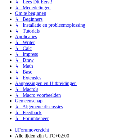
↳ Lees Dit Eerst!
↳ Mededelingen
Om te beginnen
↳ Beginners
↳ Installatie en probleemoplossing
↳ Tutorials
Applicaties
↳ Writer
↳ Calc
↳ Impress
↳ Draw
↳ Math
↳ Base
↳ Extensies
Aanpassingen en Uitbreidingen
↳ Macro's
↳ Macro voorbeelden
Gemeenschap
↳ Algemene discussies
↳ Feedback
↳ Forumbeheer
Forumoverzicht
Alle tijden zijn
UTC+02:00