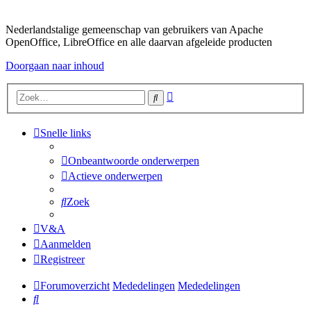
Nederlandstalige gemeenschap van gebruikers van Apache
OpenOffice, LibreOffice en alle daarvan afgeleide producten
Doorgaan naar inhoud
Uitgebreid
Zoek
zoeken
Snelle links
Onbeantwoorde onderwerpen
Actieve onderwerpen
Zoek
V&A
Aanmelden
Registreer
Forumoverzicht
Mededelingen
Mededelingen
Zoek