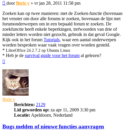
Bericht
door
floris v
»
vr jan 28, 2011 11:58 pm
Zoeken kan op twee manieren: met de Zoeken-functie (bovenaan
het venster om door alle forums te zoeken, bovenaan de lijst met
forumonderwerpen om in een bepaald forum te zoeken. De
zoekfunctie heeft enkele beperkingen, trefwoorden van drie of
minder letters worden niet gezocht, gebruik in dat geval Google.
Kijk ook in het forum
Tutorials
, waar een aantal onderwerpen
worden besproken waar vaak vragen over worden gesteld.
*
LibreOffice 24.2.7.2 op Ubuntu Linux
* Heb je de
survival guide voor het forum
al gelezen?
Omhoog
floris v
Berichten:
2129
Lid geworden op:
za apr 11, 2009 3:30 pm
Locatie:
Apeldoorn, Nederland
Bugs melden of nieuwe functies aanvragen