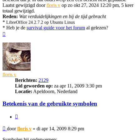
Laatst gewijzigd door
floris v
op zo okt 27, 2024 12:20 pm, 5 keer
totaal gewijzigd.
Reden:
Wat verduidelijkingen en bij de tijd gebracht
*
LibreOffice 24.2.7.2 op Ubuntu Linux
* Heb je de
survival guide voor het forum
al gelezen?
Omhoog
floris v
Berichten:
2129
Lid geworden op:
za apr 11, 2009 3:30 pm
Locatie:
Apeldoorn, Nederland
Betekenis van de gebruikte symbolen
Citeer
Bericht
door
floris v
»
di apr 14, 2009 8:29 pm
Symbolen bij onderwerpen: