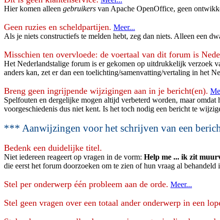
Hier komen alleen
gebruikers
van Apache OpenOffice, geen ontwikkela
Geen ruzies en scheldpartijen.
Meer...
Als je niets constructiefs te melden hebt, zeg dan niets. Alleen een d
Misschien ten overvloede: de voertaal van dit forum is Nede
Het Nederlandstalige forum is er gekomen op uitdrukkelijk verzoek van
anders kan, zet er dan een toelichting/samenvatting/vertaling in het Ne
Breng geen ingrijpende wijzigingen aan in je bericht(en).
Mee
Spelfouten en dergelijke mogen altijd verbeterd worden, maar omdat het
voorgeschiedenis dus niet kent. Is het toch nodig een bericht te wijzi
*** Aanwijzingen voor het schrijven van een beric
Bedenk een duidelijke titel.
Niet iedereen reageert op vragen in de vorm:
Help me ... ik zit muurv
die eerst het forum doorzoeken om te zien of hun vraag al behandeld is
Stel per onderwerp één probleem aan de orde.
Meer...
Stel geen vragen over een totaal ander onderwerp in een lop