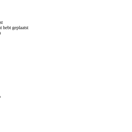
st
 hebt geplaatst
)
p