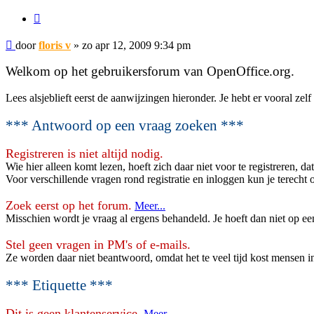
Citeer
Bericht
door
floris v
»
zo apr 12, 2009 9:34 pm
Welkom op het gebruikersforum van OpenOffice.org.
Lees alsjeblieft eerst de aanwijzingen hieronder. Je hebt er vooral zelf
*** Antwoord op een vraag zoeken ***
Registreren is niet altijd nodig.
Wie hier alleen komt lezen, hoeft zich daar niet voor te registreren, dat
Voor verschillende vragen rond registratie en inloggen kun je terecht
Zoek eerst op het forum.
Meer...
Misschien wordt je vraag al ergens behandeld. Je hoeft dan niet op e
Stel geen vragen in PM's of e-mails.
Ze worden daar niet beantwoord, omdat het te veel tijd kost mensen 
*** Etiquette ***
Dit is geen klantenservice.
Meer...