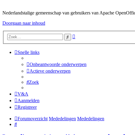
Nederlandstalige gemeenschap van gebruikers van Apache OpenOffice,
Doorgaan naar inhoud
Uitgebreid
Zoek
zoeken
Snelle links
Onbeantwoorde onderwerpen
Actieve onderwerpen
Zoek
V&A
Aanmelden
Registreer
Forumoverzicht
Mededelingen
Mededelingen
Zoek