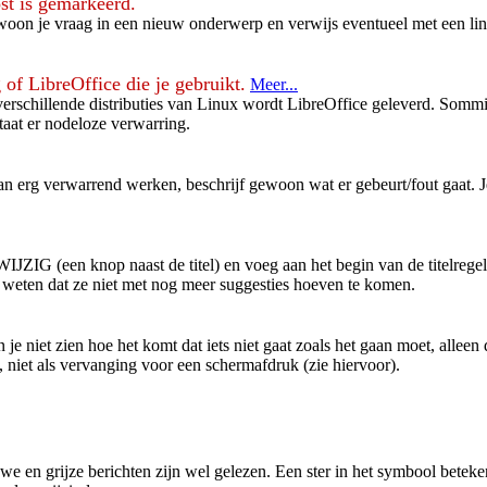
ost is gemarkeerd.
 gewoon je vraag in een nieuw onderwerp en verwijs eventueel met een 
of LibreOffice die je gebruikt.
Meer...
rschillende distributies van Linux wordt LibreOffice geleverd. Sommi
staat er nodeloze verwarring.
n kan erg verwarrend werken, beschrijf gewoon wat er gebeurt/fout gaat.
p WIJZIG (een knop naast de titel) en voeg aan het begin van de titelre
 weten dat ze niet met nog meer suggesties hoeven te komen.
 niet zien hoe het komt dat iets niet gaat zoals het gaan moet, alleen d
, niet als vervanging voor een schermafdruk (zie hiervoor).
 en grijze berichten zijn wel gelezen. Een ster in het symbool betekent