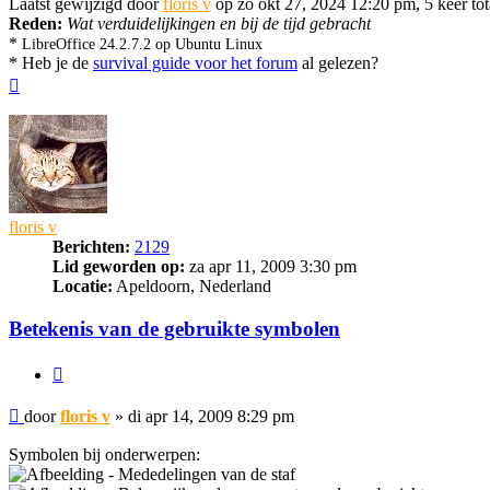
Laatst gewijzigd door
floris v
op zo okt 27, 2024 12:20 pm, 5 keer tot
Reden:
Wat verduidelijkingen en bij de tijd gebracht
*
LibreOffice 24.2.7.2 op Ubuntu Linux
* Heb je de
survival guide voor het forum
al gelezen?
Omhoog
floris v
Berichten:
2129
Lid geworden op:
za apr 11, 2009 3:30 pm
Locatie:
Apeldoorn, Nederland
Betekenis van de gebruikte symbolen
Citeer
Bericht
door
floris v
»
di apr 14, 2009 8:29 pm
Symbolen bij onderwerpen:
- Mededelingen van de staf