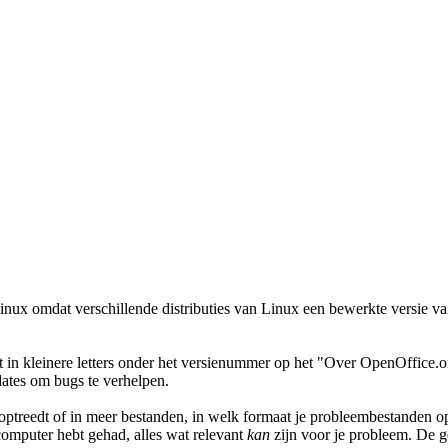
inux omdat verschillende distributies van Linux een bewerkte versie v
at in kleinere letters onder het versienummer op het "Over OpenOffice.o
pdates om bugs te verhelpen.
optreedt of in meer bestanden, in welk formaat je probleembestanden o
computer hebt gehad, alles wat relevant
kan
zijn voor je probleem. De ge