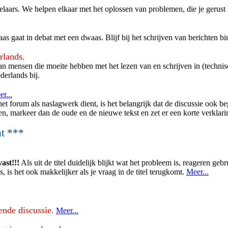
ars. We helpen elkaar met het oplossen van problemen, die je gerust 
waas gaat in debat met een dwaas. Blijf bij het schrijven van berichten 
rlands.
 mensen die moeite hebben met het lezen van en schrijven in (technisch
derlands bij.
r...
 forum als naslagwerk dient, is het belangrijk dat de discussie ook begr
gen, markeer dan de oude en de nieuwe tekst en zet er een korte verklarin
ht ***
ast!!!
Als uit de titel duidelijk blijkt wat het probleem is, reageren g
, is het ook makkelijker als je vraag in de titel terugkomt.
Meer...
ende discussie.
Meer...