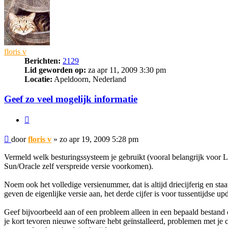
floris v
Berichten:
2129
Lid geworden op:
za apr 11, 2009 3:30 pm
Locatie:
Apeldoorn, Nederland
Geef zo veel mogelijk informatie
Citeer
Bericht
door
floris v
»
zo apr 19, 2009 5:28 pm
Vermeld welk besturingssysteem je gebruikt (vooral belangrijk voor L
Sun/Oracle zelf verspreide versie voorkomen).
Noem ook het volledige versienummer, dat is altijd driecijferig en sta
geven de eigenlijke versie aan, het derde cijfer is voor tussentijdse u
Geef bijvoorbeeld aan of een probleem alleen in een bepaald bestand 
je kort tevoren nieuwe software hebt geïnstalleerd, problemen met je 