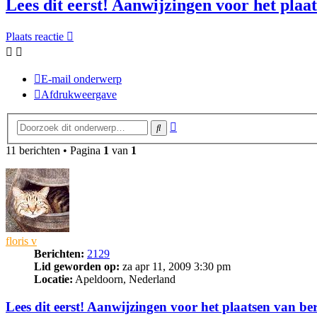
Lees dit eerst! Aanwijzingen voor het plaa
Plaats reactie
E-mail onderwerp
Afdrukweergave
Uitgebreid
Zoek
zoeken
11 berichten • Pagina
1
van
1
floris v
Berichten:
2129
Lid geworden op:
za apr 11, 2009 3:30 pm
Locatie:
Apeldoorn, Nederland
Lees dit eerst! Aanwijzingen voor het plaatsen van be