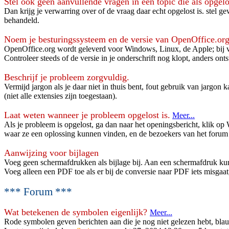
Stel ook geen aanvullende vragen in een topic die als opgel
Dan krijg je verwarring over of de vraag daar echt opgelost is. stel
behandeld.
Noem je besturingssysteem en de versie van OpenOffice.org 
OpenOffice.org wordt geleverd voor Windows, Linux, de Apple; bij ve
Controleer steeds of de versie in je onderschrift nog klopt, anders ont
Beschrijf je probleem zorgvuldig.
Vermijd jargon als je daar niet in thuis bent, fout gebruik van jargo
(niet alle extensies zijn toegestaan).
Laat weten wanneer je probleem opgelost is.
Meer...
Als je probleem is opgelost, ga dan naar het openingsbericht, klik o
waar ze een oplossing kunnen vinden, en de bezoekers van het forum
Aanwijzing voor bijlagen
Voeg geen schermafdrukken als bijlage bij. Aan een schermafdruk kun je
Voeg alleen een PDF toe als er bij de conversie naar PDF iets misgaat
*** Forum ***
Wat betekenen de symbolen eigenlijk?
Meer...
Rode symbolen geven berichten aan die je nog niet gelezen hebt, blauwe