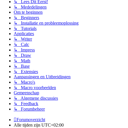
↳ Lees Dit Eerst!
↳ Mededelingen
Om te beginnen
↳ Beginners
↳ Installatie en probleemoplossing
↳ Tutorials
Applicaties
↳ Writer
↳ Calc
↳ Impress
↳ Draw
↳ Math
↳ Base
↳ Extensies
Aanpassingen en Uitbreidingen
↳ Macro's
↳ Macro voorbeelden
Gemeenschap
↳ Algemene discussies
↳ Feedback
↳ Forumbeheer
Forumoverzicht
Alle tijden zijn
UTC+02:00