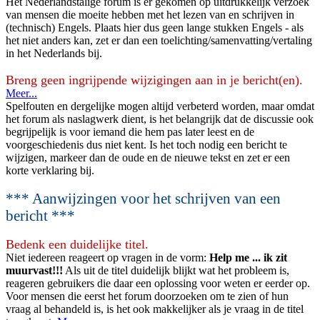
Het Nederlandstalige forum is er gekomen op uitdrukkelijk verzoek
van mensen die moeite hebben met het lezen van en schrijven in
(technisch) Engels. Plaats hier dus geen lange stukken Engels - als
het niet anders kan, zet er dan een toelichting/samenvatting/vertaling
in het Nederlands bij.
Breng geen ingrijpende wijzigingen aan in je bericht(en).
Meer...
Spelfouten en dergelijke mogen altijd verbeterd worden, maar omdat
het forum als naslagwerk dient, is het belangrijk dat de discussie ook
begrijpelijk is voor iemand die hem pas later leest en de
voorgeschiedenis dus niet kent. Is het toch nodig een bericht te
wijzigen, markeer dan de oude en de nieuwe tekst en zet er een
korte verklaring bij.
*** Aanwijzingen voor het schrijven van een
bericht ***
Bedenk een duidelijke titel.
Niet iedereen reageert op vragen in de vorm:
Help me ... ik zit
muurvast!!!
Als uit de titel duidelijk blijkt wat het probleem is,
reageren gebruikers die daar een oplossing voor weten er eerder op.
Voor mensen die eerst het forum doorzoeken om te zien of hun
vraag al behandeld is, is het ook makkelijker als je vraag in de titel