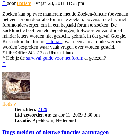
Bericht
door
floris v
»
vr jan 28, 2011 11:58 pm
Zoeken kan op twee manieren: met de Zoeken-functie (bovenaan
het venster om door alle forums te zoeken, bovenaan de lijst met
forumonderwerpen om in een bepaald forum te zoeken. De
zoekfunctie heeft enkele beperkingen, trefwoorden van drie of
minder letters worden niet gezocht, gebruik in dat geval Google.
Kijk ook in het forum
Tutorials
, waar een aantal onderwerpen
worden besproken waar vaak vragen over worden gesteld.
*
LibreOffice 24.2.7.2 op Ubuntu Linux
* Heb je de
survival guide voor het forum
al gelezen?
Omhoog
floris v
Berichten:
2129
Lid geworden op:
za apr 11, 2009 3:30 pm
Locatie:
Apeldoorn, Nederland
Bugs melden of nieuwe functies aanvragen