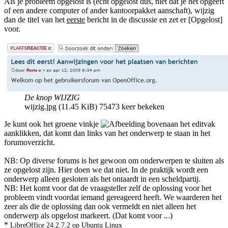
Als je probleem opgelost is (echt opgelost dus, niet dat je het opgeeft
of een andere computer of ander kantoorpakket aanschaft), wijzig
dan de titel van het
eerste
bericht in de discussie en zet er [Opgelost]
voor.
De knop WIJZIG
wijzig.jpg (11.45 KiB) 75473 keer bekeken
Je kunt ook het groene vinkje
bovenaan het editvak
aanklikken, dat komt dan links van het onderwerp te staan in het
forumoverzicht.
NB: Op diverse forums is het gewoon om onderwerpen te sluiten als
ze opgelost zijn. Hier doen we dat niet. In de praktijk wordt een
onderwerp alleen gesloten als het ontaardt in een scheldpartij.
NB: Het komt voor dat de vraagsteller zelf de oplossing voor het
probleem vindt voordat iemand gereageerd heeft. We waarderen het
zeer als die de oplossing dan ook vermeldt en niet alleen het
onderwerp als opgelost markeert. (Dat komt voor ...)
*
LibreOffice 24.2.7.2 op Ubuntu Linux