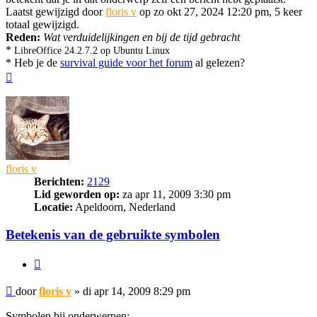
Laatst gewijzigd door
floris v
op zo okt 27, 2024 12:20 pm, 5 keer
totaal gewijzigd.
Reden:
Wat verduidelijkingen en bij de tijd gebracht
*
LibreOffice 24.2.7.2 op Ubuntu Linux
* Heb je de
survival guide voor het forum
al gelezen?
Omhoog
floris v
Berichten:
2129
Lid geworden op:
za apr 11, 2009 3:30 pm
Locatie:
Apeldoorn, Nederland
Betekenis van de gebruikte symbolen
Citeer
Bericht
door
floris v
»
di apr 14, 2009 8:29 pm
Symbolen bij onderwerpen: