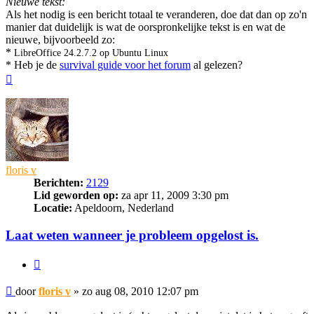
Nieuwe tekst:
Als het nodig is een bericht totaal te veranderen, doe dat dan op zo'n
manier dat duidelijk is wat de oorspronkelijke tekst is en wat de
nieuwe, bijvoorbeeld zo:
*
LibreOffice 24.2.7.2 op Ubuntu Linux
* Heb je de
survival guide voor het forum
al gelezen?
Omhoog
floris v
Berichten:
2129
Lid geworden op:
za apr 11, 2009 3:30 pm
Locatie:
Apeldoorn, Nederland
Laat weten wanneer je probleem opgelost is.
Citeer
Bericht
door
floris v
»
zo aug 08, 2010 12:07 pm