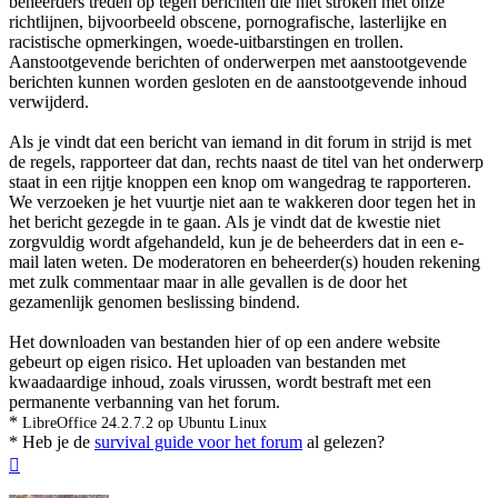
beheerders treden op tegen berichten die niet stroken met onze
richtlijnen, bijvoorbeeld obscene, pornografische, lasterlijke en
racistische opmerkingen, woede-uitbarstingen en trollen.
Aanstootgevende berichten of onderwerpen met aanstootgevende
berichten kunnen worden gesloten en de aanstootgevende inhoud
verwijderd.
Als je vindt dat een bericht van iemand in dit forum in strijd is met
de regels, rapporteer dat dan, rechts naast de titel van het onderwerp
staat in een rijtje knoppen een knop om wangedrag te rapporteren.
We verzoeken je het vuurtje niet aan te wakkeren door tegen het in
het bericht gezegde in te gaan. Als je vindt dat de kwestie niet
zorgvuldig wordt afgehandeld, kun je de beheerders dat in een e-
mail laten weten. De moderatoren en beheerder(s) houden rekening
met zulk commentaar maar in alle gevallen is de door het
gezamenlijk genomen beslissing bindend.
Het downloaden van bestanden hier of op een andere website
gebeurt op eigen risico. Het uploaden van bestanden met
kwaadaardige inhoud, zoals virussen, wordt bestraft met een
permanente verbanning van het forum.
*
LibreOffice 24.2.7.2 op Ubuntu Linux
* Heb je de
survival guide voor het forum
al gelezen?
Omhoog