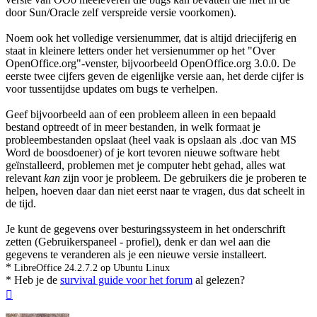
door Sun/Oracle zelf verspreide versie voorkomen).
Noem ook het volledige versienummer, dat is altijd driecijferig en
staat in kleinere letters onder het versienummer op het "Over
OpenOffice.org"-venster, bijvoorbeeld OpenOffice.org 3.0.0. De
eerste twee cijfers geven de eigenlijke versie aan, het derde cijfer is
voor tussentijdse updates om bugs te verhelpen.
Geef bijvoorbeeld aan of een probleem alleen in een bepaald
bestand optreedt of in meer bestanden, in welk formaat je
probleembestanden opslaat (heel vaak is opslaan als .doc van MS
Word de boosdoener) of je kort tevoren nieuwe software hebt
geïnstalleerd, problemen met je computer hebt gehad, alles wat
relevant
kan
zijn voor je probleem. De gebruikers die je proberen te
helpen, hoeven daar dan niet eerst naar te vragen, dus dat scheelt in
de tijd.
Je kunt de gegevens over besturingssysteem in het onderschrift
zetten (Gebruikerspaneel - profiel), denk er dan wel aan die
gegevens te veranderen als je een nieuwe versie installeert.
*
LibreOffice 24.2.7.2 op Ubuntu Linux
* Heb je de
survival guide voor het forum
al gelezen?
Omhoog