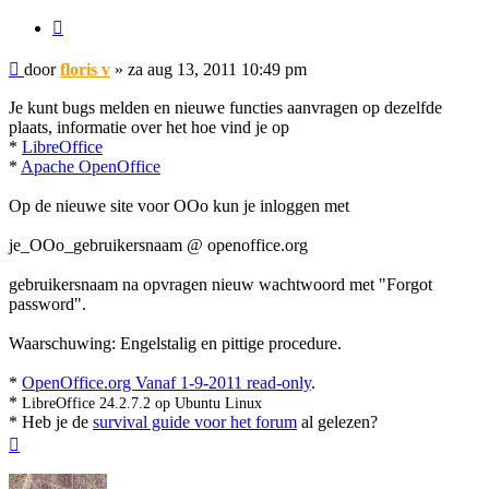
Citeer
Bericht
door
floris v
»
za aug 13, 2011 10:49 pm
Je kunt bugs melden en nieuwe functies aanvragen op dezelfde
plaats, informatie over het hoe vind je op
*
LibreOffice
*
Apache OpenOffice
Op de nieuwe site voor OOo kun je inloggen met
je_OOo_gebruikersnaam @ openoffice.org
gebruikersnaam na opvragen nieuw wachtwoord met "Forgot
password".
Waarschuwing: Engelstalig en pittige procedure.
*
OpenOffice.org Vanaf 1-9-2011 read-only
.
*
LibreOffice 24.2.7.2 op Ubuntu Linux
* Heb je de
survival guide voor het forum
al gelezen?
Omhoog