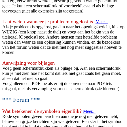
kan erg verwarrend werken, beschrijf gewoon wat er gebeurt/fout
gaat. Je kunt een schermafdruk of voorbeeldbestand als bijlage
toevoegen (niet alle extensies zijn toegestaan).
Laat weten wanneer je probleem opgelost is.
Meer...
Als je probleem is opgelost, ga dan naar het openingsbericht, klik op
WIJZIG (een knop naast de titel) en voeg aan het begin van de
titelregel [Opgelost] toe. Andere mensen met hetzelfde probleem
weten dan waar ze een oplossing kunnen vinden, en de bezoekers
van het forum weten dat ze niet met nog meer suggesties hoeven te
komen.
Aanwijzing voor bijlagen
Voeg geen schermafdrukken als bijlage bij. Aan een schermafdruk
kun je niet zien hoe het komt dat iets niet gaat zoals het gaan moet,
alleen dat het niet zo gaat.
Voeg alleen een PDF toe als er bij de conversie naar PDF iets
misgaat, niet als vervanging voor een schermafdruk (zie hiervoor).
*** Forum ***
Wat betekenen de symbolen eigenlijk?
Meer...
Rode symbolen geven berichten aan die je nog niet gelezen hebt,
blauwe en grijze berichten zijn wel gelezen. Een ster in het symbool
betekent dat je in dat onderwerp zelf een bericht hebt geplaatst.