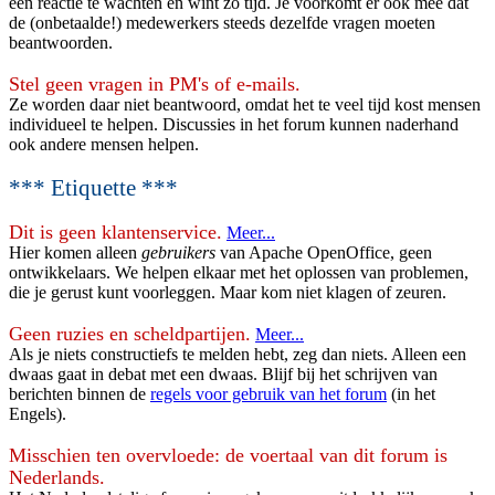
een reactie te wachten en wint zo tijd. Je voorkomt er ook mee dat
de (onbetaalde!) medewerkers steeds dezelfde vragen moeten
beantwoorden.
Stel geen vragen in PM's of e-mails.
Ze worden daar niet beantwoord, omdat het te veel tijd kost mensen
individueel te helpen. Discussies in het forum kunnen naderhand
ook andere mensen helpen.
*** Etiquette ***
Dit is geen klantenservice.
Meer...
Hier komen alleen
gebruikers
van Apache OpenOffice, geen
ontwikkelaars. We helpen elkaar met het oplossen van problemen,
die je gerust kunt voorleggen. Maar kom niet klagen of zeuren.
Geen ruzies en scheldpartijen.
Meer...
Als je niets constructiefs te melden hebt, zeg dan niets. Alleen een
dwaas gaat in debat met een dwaas. Blijf bij het schrijven van
berichten binnen de
regels voor gebruik van het forum
(in het
Engels).
Misschien ten overvloede: de voertaal van dit forum is
Nederlands.