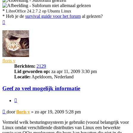
- Subforum gelezen
- Subforum niet allemaal gelezen
*
LibreOffice 24.2.7.2 op Ubuntu Linux
* Heb je de
survival guide voor het forum
al gelezen?
Omhoog
floris v
Berichten:
2129
Lid geworden op:
za apr 11, 2009 3:30 pm
Locatie:
Apeldoorn, Nederland
Geef zo veel mogelijk informatie
Citeer
Bericht
door
floris v
»
zo apr 19, 2009 5:28 pm
Vermeld welk besturingssysteem je gebruikt (vooral belangrijk voor
Linux omdat verschillende distributies van Linux een bewerkte
versie van OOo meeleveren die bugs kan bevatten die niet in de