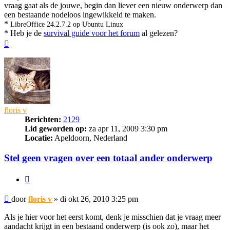
vraag gaat als de jouwe, begin dan liever een nieuw onderwerp dan
een bestaande nodeloos ingewikkeld te maken.
*
LibreOffice 24.2.7.2 op Ubuntu Linux
* Heb je de
survival guide voor het forum
al gelezen?
Omhoog
floris v
Berichten:
2129
Lid geworden op:
za apr 11, 2009 3:30 pm
Locatie:
Apeldoorn, Nederland
Stel geen vragen over een totaal ander onderwerp
Citeer
Bericht
door
floris v
»
di okt 26, 2010 3:25 pm
Als je hier voor het eerst komt, denk je misschien dat je vraag meer
aandacht krijgt in een bestaand onderwerp (is ook zo), maar het