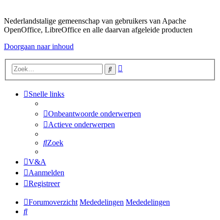
Nederlandstalige gemeenschap van gebruikers van Apache
OpenOffice, LibreOffice en alle daarvan afgeleide producten
Doorgaan naar inhoud
Uitgebreid
Zoek
zoeken
Snelle links
Onbeantwoorde onderwerpen
Actieve onderwerpen
Zoek
V&A
Aanmelden
Registreer
Forumoverzicht
Mededelingen
Mededelingen
Zoek