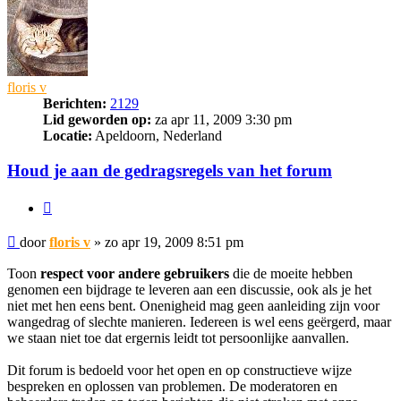
floris v
Berichten:
2129
Lid geworden op:
za apr 11, 2009 3:30 pm
Locatie:
Apeldoorn, Nederland
Houd je aan de gedragsregels van het forum
Citeer
Bericht
door
floris v
»
zo apr 19, 2009 8:51 pm
Toon
respect voor andere gebruikers
die de moeite hebben
genomen een bijdrage te leveren aan een discussie, ook als je het
niet met hen eens bent. Onenigheid mag geen aanleiding zijn voor
wangedrag of slechte manieren. Iedereen is wel eens geërgerd, maar
we staan niet toe dat ergernis leidt tot persoonlijke aanvallen.
Dit forum is bedoeld voor het open en op constructieve wijze
bespreken en oplossen van problemen. De moderatoren en