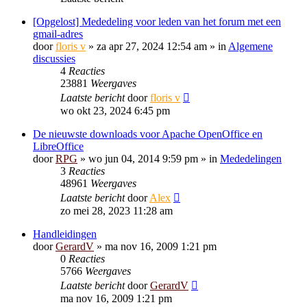
[Opgelost] Mededeling voor leden van het forum met een
gmail-adres
door
floris v
»
za apr 27, 2024 12:54 am
» in
Algemene
discussies
4
Reacties
23881
Weergaves
Laatste bericht
door
floris v
wo okt 23, 2024 6:45 pm
De nieuwste downloads voor Apache OpenOffice en
LibreOffice
door
RPG
»
wo jun 04, 2014 9:59 pm
» in
Mededelingen
3
Reacties
48961
Weergaves
Laatste bericht
door
Alex
zo mei 28, 2023 11:28 am
Handleidingen
door
GerardV
»
ma nov 16, 2009 1:21 pm
0
Reacties
5766
Weergaves
Laatste bericht
door
GerardV
ma nov 16, 2009 1:21 pm