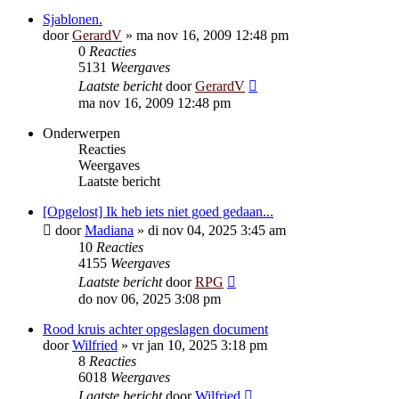
Sjablonen.
door
GerardV
»
ma nov 16, 2009 12:48 pm
0
Reacties
5131
Weergaves
Laatste bericht
door
GerardV
ma nov 16, 2009 12:48 pm
Onderwerpen
Reacties
Weergaves
Laatste bericht
[Opgelost] Ik heb iets niet goed gedaan...
door
Madiana
»
di nov 04, 2025 3:45 am
10
Reacties
4155
Weergaves
Laatste bericht
door
RPG
do nov 06, 2025 3:08 pm
Rood kruis achter opgeslagen document
door
Wilfried
»
vr jan 10, 2025 3:18 pm
8
Reacties
6018
Weergaves
Laatste bericht
door
Wilfried