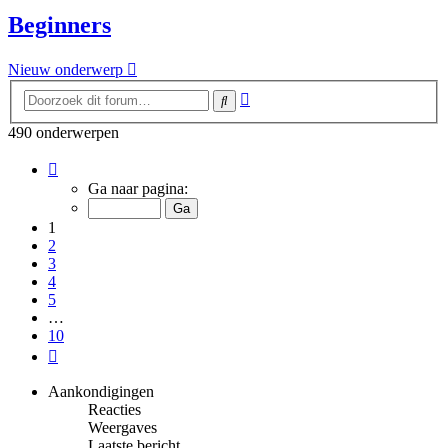
Beginners
Nieuw onderwerp
Uitgebreid
Zoek
zoeken
490 onderwerpen
Pagina
1
Ga naar pagina:
van
10
1
2
3
4
5
…
10
Volgende
Aankondigingen
Reacties
Weergaves
Laatste bericht