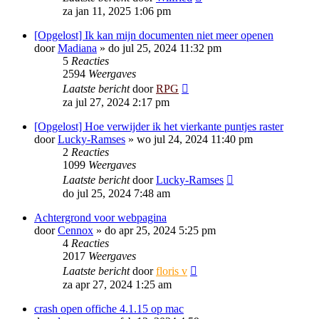
za jan 11, 2025 1:06 pm
[Opgelost] Ik kan mijn documenten niet meer openen
door
Madiana
»
do jul 25, 2024 11:32 pm
5
Reacties
2594
Weergaves
Laatste bericht
door
RPG
za jul 27, 2024 2:17 pm
[Opgelost] Hoe verwijder ik het vierkante puntjes raster
door
Lucky-Ramses
»
wo jul 24, 2024 11:40 pm
2
Reacties
1099
Weergaves
Laatste bericht
door
Lucky-Ramses
do jul 25, 2024 7:48 am
Achtergrond voor webpagina
door
Cennox
»
do apr 25, 2024 5:25 pm
4
Reacties
2017
Weergaves
Laatste bericht
door
floris v
za apr 27, 2024 1:25 am
crash open offiche 4.1.15 op mac