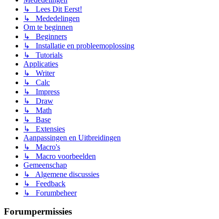
↳ Lees Dit Eerst!
↳ Mededelingen
Om te beginnen
↳ Beginners
↳ Installatie en probleemoplossing
↳ Tutorials
Applicaties
↳ Writer
↳ Calc
↳ Impress
↳ Draw
↳ Math
↳ Base
↳ Extensies
Aanpassingen en Uitbreidingen
↳ Macro's
↳ Macro voorbeelden
Gemeenschap
↳ Algemene discussies
↳ Feedback
↳ Forumbeheer
Forumpermissies