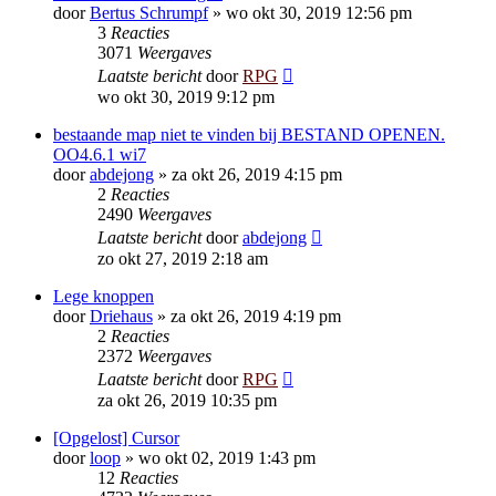
door
Bertus Schrumpf
»
wo okt 30, 2019 12:56 pm
3
Reacties
3071
Weergaves
Laatste bericht
door
RPG
wo okt 30, 2019 9:12 pm
bestaande map niet te vinden bij BESTAND OPENEN.
OO4.6.1 wi7
door
abdejong
»
za okt 26, 2019 4:15 pm
2
Reacties
2490
Weergaves
Laatste bericht
door
abdejong
zo okt 27, 2019 2:18 am
Lege knoppen
door
Driehaus
»
za okt 26, 2019 4:19 pm
2
Reacties
2372
Weergaves
Laatste bericht
door
RPG
za okt 26, 2019 10:35 pm
[Opgelost] Cursor
door
loop
»
wo okt 02, 2019 1:43 pm
12
Reacties