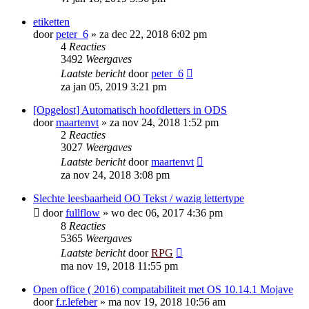
etiketten
door
peter_6
»
za dec 22, 2018 6:02 pm
4
Reacties
3492
Weergaves
Laatste bericht
door
peter_6
za jan 05, 2019 3:21 pm
[Opgelost] Automatisch hoofdletters in ODS
door
maartenvt
»
za nov 24, 2018 1:52 pm
2
Reacties
3027
Weergaves
Laatste bericht
door
maartenvt
za nov 24, 2018 3:08 pm
Slechte leesbaarheid OO Tekst / wazig lettertype
door
fullflow
»
wo dec 06, 2017 4:36 pm
8
Reacties
5365
Weergaves
Laatste bericht
door
RPG
ma nov 19, 2018 11:55 pm
Open office ( 2016) compatabiliteit met OS 10.14.1 Mojave
door
f.r.lefeber
»
ma nov 19, 2018 10:56 am