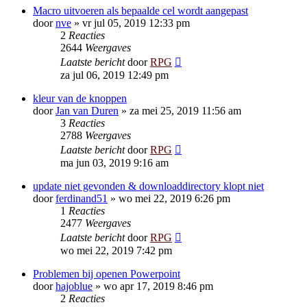
Macro uitvoeren als bepaalde cel wordt aangepast
door
nve
»
vr jul 05, 2019 12:33 pm
2
Reacties
2644
Weergaves
Laatste bericht
door
RPG
za jul 06, 2019 12:49 pm
kleur van de knoppen
door
Jan van Duren
»
za mei 25, 2019 11:56 am
3
Reacties
2788
Weergaves
Laatste bericht
door
RPG
ma jun 03, 2019 9:16 am
update niet gevonden & downloaddirectory klopt niet
door
ferdinand51
»
wo mei 22, 2019 6:26 pm
1
Reacties
2477
Weergaves
Laatste bericht
door
RPG
wo mei 22, 2019 7:42 pm
Problemen bij openen Powerpoint
door
hajoblue
»
wo apr 17, 2019 8:46 pm
2
Reacties