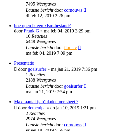
7495
Weergaves
Laatste bericht
door
cornouws
di feb 12, 2019 2:26 pm
hoe open ik een xlsm-bestand?
door
Frank G
»
ma feb 04, 2019 3:29 pm
10
Reacties
6448
Weergaves
Laatste bericht
door
floris v
ma feb 04, 2019 7:09 pm
Presentatie
door
goalsurfer
»
ma jan 21, 2019 7:36 pm
1
Reacties
2188
Weergaves
Laatste bericht
door
goalsurfer
ma jan 21, 2019 7:54 pm
Max. aantal (tab)bladen per sheet ?
door
demeulpa
»
do jan 10, 2019 1:21 pm
2
Reacties
2974
Weergaves
Laatste bericht
door
cornouws
vr jan 18, 2019 5:56 pm