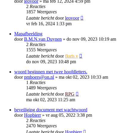
door
leovoor
»
ma feb 12, 2024 4:59 pm
2
Reacties
1857
Weergaves
Laatste bericht
door
leovoor
vr feb 16, 2024 1:33 pm
Mapafbeelding
door
B.M.N.van Duynen
»
do nov 09, 2023 10:19 am
2
Reacties
1555
Weergaves
Laatste bericht
door
floris v
do nov 09, 2023 10:48 pm
woord beginnen met twee hoofdletters.
door
pmboers@on.nl
»
ma okt 02, 2023 10:33 am
1
Reacties
1489
Weergaves
Laatste bericht
door
RPG
ma okt 02, 2023 11:25 am
beveiliging document met wachtwoord
door
Hopbierr
»
vr aug 05, 2022 3:38 pm
2
Reacties
2470
Weergaves
Laatste bericht
door
Hopbierr