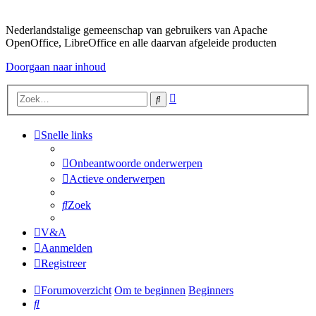
Nederlandstalige gemeenschap van gebruikers van Apache
OpenOffice, LibreOffice en alle daarvan afgeleide producten
Doorgaan naar inhoud
Uitgebreid
Zoek
zoeken
Snelle links
Onbeantwoorde onderwerpen
Actieve onderwerpen
Zoek
V&A
Aanmelden
Registreer
Forumoverzicht
Om te beginnen
Beginners
Zoek