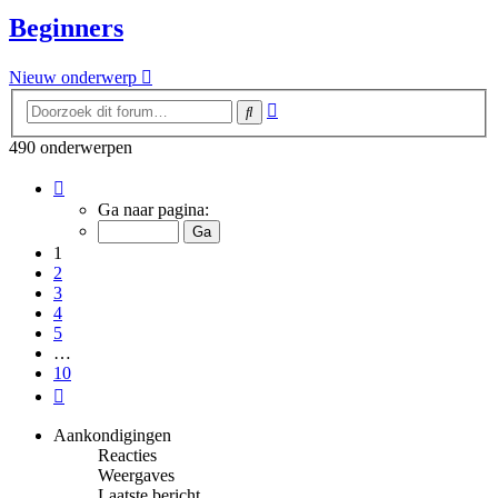
Beginners
Nieuw onderwerp
Uitgebreid
Zoek
zoeken
490 onderwerpen
Pagina
1
Ga naar pagina:
van
10
1
2
3
4
5
…
10
Volgende
Aankondigingen
Reacties
Weergaves
Laatste bericht