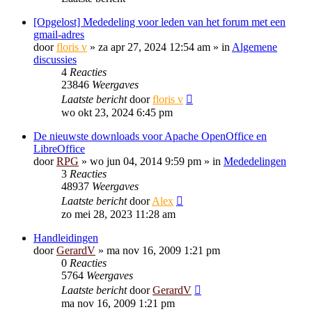
[Opgelost] Mededeling voor leden van het forum met een
gmail-adres
door
floris v
»
za apr 27, 2024 12:54 am
» in
Algemene
discussies
4
Reacties
23846
Weergaves
Laatste bericht
door
floris v
wo okt 23, 2024 6:45 pm
De nieuwste downloads voor Apache OpenOffice en
LibreOffice
door
RPG
»
wo jun 04, 2014 9:59 pm
» in
Mededelingen
3
Reacties
48937
Weergaves
Laatste bericht
door
Alex
zo mei 28, 2023 11:28 am
Handleidingen
door
GerardV
»
ma nov 16, 2009 1:21 pm
0
Reacties
5764
Weergaves
Laatste bericht
door
GerardV
ma nov 16, 2009 1:21 pm