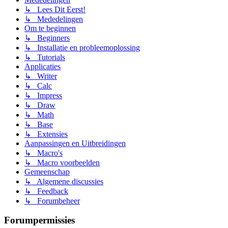
↳ Lees Dit Eerst!
↳ Mededelingen
Om te beginnen
↳ Beginners
↳ Installatie en probleemoplossing
↳ Tutorials
Applicaties
↳ Writer
↳ Calc
↳ Impress
↳ Draw
↳ Math
↳ Base
↳ Extensies
Aanpassingen en Uitbreidingen
↳ Macro's
↳ Macro voorbeelden
Gemeenschap
↳ Algemene discussies
↳ Feedback
↳ Forumbeheer
Forumpermissies