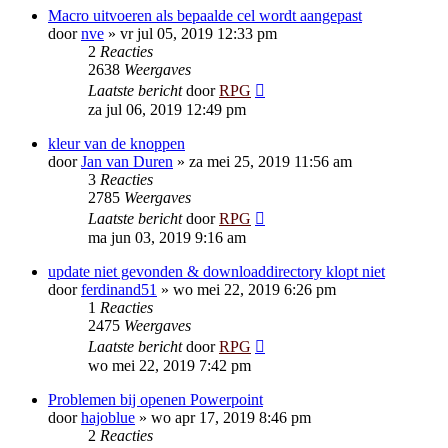
Macro uitvoeren als bepaalde cel wordt aangepast
door
nve
»
vr jul 05, 2019 12:33 pm
2
Reacties
2638
Weergaves
Laatste bericht
door
RPG
za jul 06, 2019 12:49 pm
kleur van de knoppen
door
Jan van Duren
»
za mei 25, 2019 11:56 am
3
Reacties
2785
Weergaves
Laatste bericht
door
RPG
ma jun 03, 2019 9:16 am
update niet gevonden & downloaddirectory klopt niet
door
ferdinand51
»
wo mei 22, 2019 6:26 pm
1
Reacties
2475
Weergaves
Laatste bericht
door
RPG
wo mei 22, 2019 7:42 pm
Problemen bij openen Powerpoint
door
hajoblue
»
wo apr 17, 2019 8:46 pm
2
Reacties