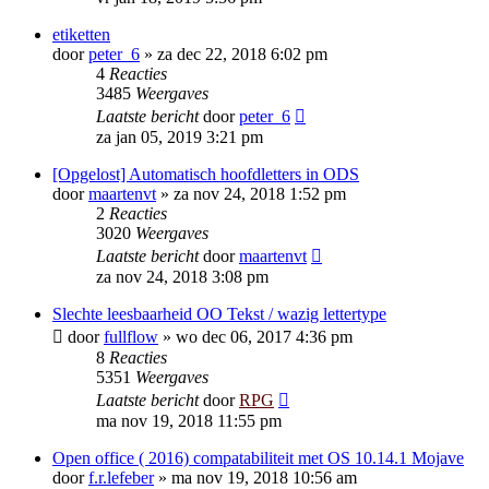
etiketten
door
peter_6
»
za dec 22, 2018 6:02 pm
4
Reacties
3485
Weergaves
Laatste bericht
door
peter_6
za jan 05, 2019 3:21 pm
[Opgelost] Automatisch hoofdletters in ODS
door
maartenvt
»
za nov 24, 2018 1:52 pm
2
Reacties
3020
Weergaves
Laatste bericht
door
maartenvt
za nov 24, 2018 3:08 pm
Slechte leesbaarheid OO Tekst / wazig lettertype
door
fullflow
»
wo dec 06, 2017 4:36 pm
8
Reacties
5351
Weergaves
Laatste bericht
door
RPG
ma nov 19, 2018 11:55 pm
Open office ( 2016) compatabiliteit met OS 10.14.1 Mojave
door
f.r.lefeber
»
ma nov 19, 2018 10:56 am