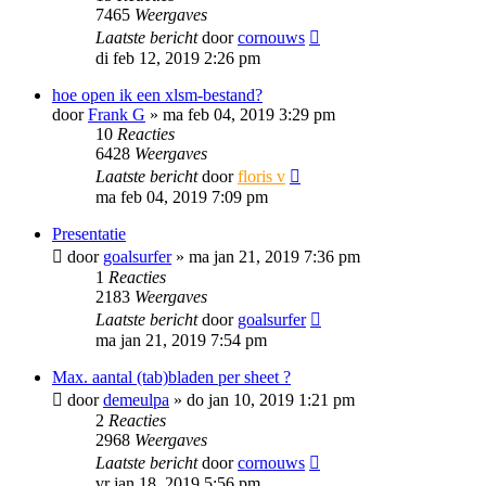
7465
Weergaves
Laatste bericht
door
cornouws
di feb 12, 2019 2:26 pm
hoe open ik een xlsm-bestand?
door
Frank G
»
ma feb 04, 2019 3:29 pm
10
Reacties
6428
Weergaves
Laatste bericht
door
floris v
ma feb 04, 2019 7:09 pm
Presentatie
door
goalsurfer
»
ma jan 21, 2019 7:36 pm
1
Reacties
2183
Weergaves
Laatste bericht
door
goalsurfer
ma jan 21, 2019 7:54 pm
Max. aantal (tab)bladen per sheet ?
door
demeulpa
»
do jan 10, 2019 1:21 pm
2
Reacties
2968
Weergaves
Laatste bericht
door
cornouws
vr jan 18, 2019 5:56 pm