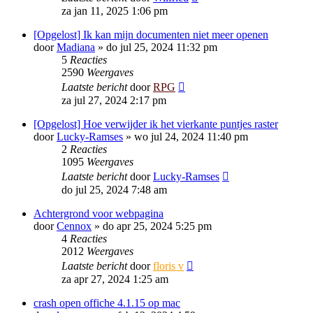
za jan 11, 2025 1:06 pm
[Opgelost] Ik kan mijn documenten niet meer openen
door
Madiana
»
do jul 25, 2024 11:32 pm
5
Reacties
2590
Weergaves
Laatste bericht
door
RPG
za jul 27, 2024 2:17 pm
[Opgelost] Hoe verwijder ik het vierkante puntjes raster
door
Lucky-Ramses
»
wo jul 24, 2024 11:40 pm
2
Reacties
1095
Weergaves
Laatste bericht
door
Lucky-Ramses
do jul 25, 2024 7:48 am
Achtergrond voor webpagina
door
Cennox
»
do apr 25, 2024 5:25 pm
4
Reacties
2012
Weergaves
Laatste bericht
door
floris v
za apr 27, 2024 1:25 am
crash open offiche 4.1.15 op mac