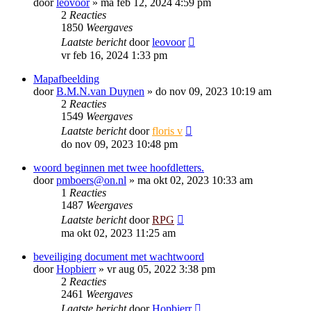
door
leovoor
»
ma feb 12, 2024 4:59 pm
2
Reacties
1850
Weergaves
Laatste bericht
door
leovoor
vr feb 16, 2024 1:33 pm
Mapafbeelding
door
B.M.N.van Duynen
»
do nov 09, 2023 10:19 am
2
Reacties
1549
Weergaves
Laatste bericht
door
floris v
do nov 09, 2023 10:48 pm
woord beginnen met twee hoofdletters.
door
pmboers@on.nl
»
ma okt 02, 2023 10:33 am
1
Reacties
1487
Weergaves
Laatste bericht
door
RPG
ma okt 02, 2023 11:25 am
beveiliging document met wachtwoord
door
Hopbierr
»
vr aug 05, 2022 3:38 pm
2
Reacties
2461
Weergaves
Laatste bericht
door
Hopbierr