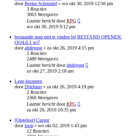
door
Bertus Schrumpf
»
wo okt 30, 2019 12:56 pm
3
Reacties
3063
Weergaves
Laatste bericht
door
RPG
wo okt 30, 2019 9:12 pm
bestaande map niet te vinden bij BESTAND OPENEN.
OO4.6.1 wi7
door
abdejong
»
za okt 26, 2019 4:15 pm
2
Reacties
2489
Weergaves
Laatste bericht
door
abdejong
zo okt 27, 2019 2:18 am
Lege knoppen
door
Driehaus
»
za okt 26, 2019 4:19 pm
2
Reacties
2360
Weergaves
Laatste bericht
door
RPG
za okt 26, 2019 10:35 pm
[Opgelost] Cursor
door
loop
»
wo okt 02, 2019 1:43 pm
12
Reacties