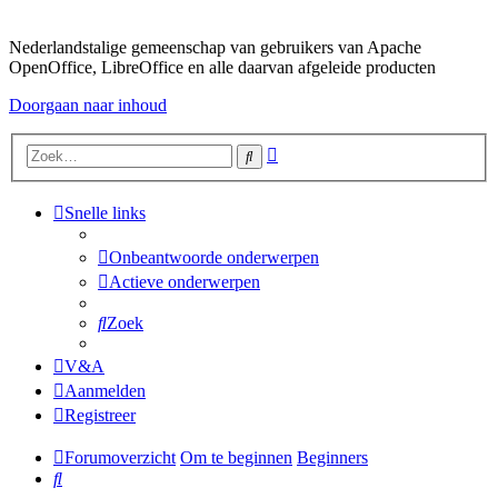
Nederlandstalige gemeenschap van gebruikers van Apache
OpenOffice, LibreOffice en alle daarvan afgeleide producten
Doorgaan naar inhoud
Uitgebreid
Zoek
zoeken
Snelle links
Onbeantwoorde onderwerpen
Actieve onderwerpen
Zoek
V&A
Aanmelden
Registreer
Forumoverzicht
Om te beginnen
Beginners
Zoek