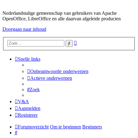
Nederlandstalige gemeenschap van gebruikers van Apache
OpenOffice, LibreOffice en alle daarvan afgeleide producten
Doorgaan naar inhoud
Uitgebreid
Zoek
zoeken
Snelle links
Onbeantwoorde onderwerpen
Actieve onderwerpen
Zoek
V&A
Aanmelden
Registreer
Forumoverzicht
Om te beginnen
Beginners
Zoek