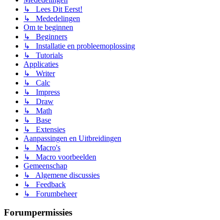
↳ Lees Dit Eerst!
↳ Mededelingen
Om te beginnen
↳ Beginners
↳ Installatie en probleemoplossing
↳ Tutorials
Applicaties
↳ Writer
↳ Calc
↳ Impress
↳ Draw
↳ Math
↳ Base
↳ Extensies
Aanpassingen en Uitbreidingen
↳ Macro's
↳ Macro voorbeelden
Gemeenschap
↳ Algemene discussies
↳ Feedback
↳ Forumbeheer
Forumpermissies