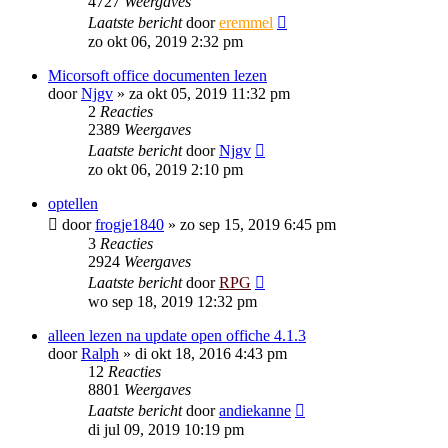
4727
Weergaves
Laatste bericht
door
eremmel
zo okt 06, 2019 2:32 pm
Micorsoft office documenten lezen
door
Njgv
»
za okt 05, 2019 11:32 pm
2
Reacties
2389
Weergaves
Laatste bericht
door
Njgv
zo okt 06, 2019 2:10 pm
optellen
door
frogje1840
»
zo sep 15, 2019 6:45 pm
3
Reacties
2924
Weergaves
Laatste bericht
door
RPG
wo sep 18, 2019 12:32 pm
alleen lezen na update open offiche 4.1.3
door
Ralph
»
di okt 18, 2016 4:43 pm
12
Reacties
8801
Weergaves
Laatste bericht
door
andiekanne
di jul 09, 2019 10:19 pm