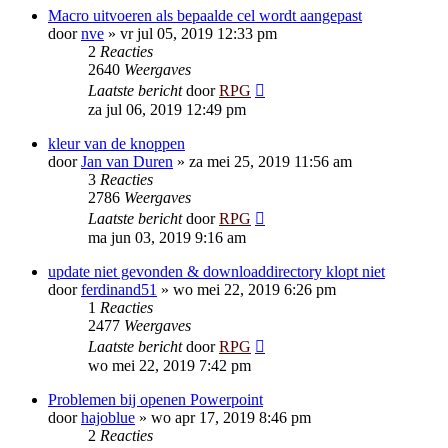
Macro uitvoeren als bepaalde cel wordt aangepast
door
nve
»
vr jul 05, 2019 12:33 pm
2
Reacties
2640
Weergaves
Laatste bericht
door
RPG
za jul 06, 2019 12:49 pm
kleur van de knoppen
door
Jan van Duren
»
za mei 25, 2019 11:56 am
3
Reacties
2786
Weergaves
Laatste bericht
door
RPG
ma jun 03, 2019 9:16 am
update niet gevonden & downloaddirectory klopt niet
door
ferdinand51
»
wo mei 22, 2019 6:26 pm
1
Reacties
2477
Weergaves
Laatste bericht
door
RPG
wo mei 22, 2019 7:42 pm
Problemen bij openen Powerpoint
door
hajoblue
»
wo apr 17, 2019 8:46 pm
2
Reacties