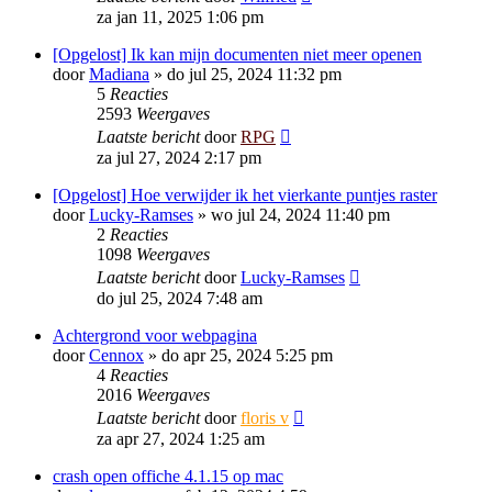
za jan 11, 2025 1:06 pm
[Opgelost] Ik kan mijn documenten niet meer openen
door
Madiana
»
do jul 25, 2024 11:32 pm
5
Reacties
2593
Weergaves
Laatste bericht
door
RPG
za jul 27, 2024 2:17 pm
[Opgelost] Hoe verwijder ik het vierkante puntjes raster
door
Lucky-Ramses
»
wo jul 24, 2024 11:40 pm
2
Reacties
1098
Weergaves
Laatste bericht
door
Lucky-Ramses
do jul 25, 2024 7:48 am
Achtergrond voor webpagina
door
Cennox
»
do apr 25, 2024 5:25 pm
4
Reacties
2016
Weergaves
Laatste bericht
door
floris v
za apr 27, 2024 1:25 am
crash open offiche 4.1.15 op mac