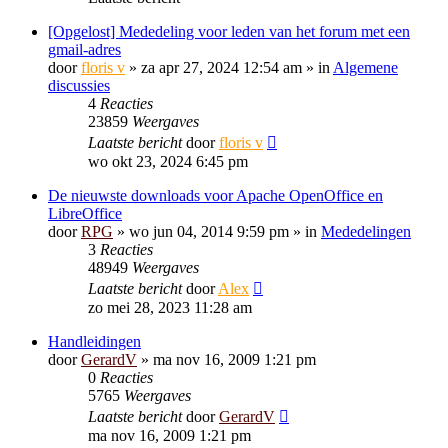
[Opgelost] Mededeling voor leden van het forum met een
gmail-adres
door
floris v
»
za apr 27, 2024 12:54 am
» in
Algemene
discussies
4
Reacties
23859
Weergaves
Laatste bericht
door
floris v
wo okt 23, 2024 6:45 pm
De nieuwste downloads voor Apache OpenOffice en
LibreOffice
door
RPG
»
wo jun 04, 2014 9:59 pm
» in
Mededelingen
3
Reacties
48949
Weergaves
Laatste bericht
door
Alex
zo mei 28, 2023 11:28 am
Handleidingen
door
GerardV
»
ma nov 16, 2009 1:21 pm
0
Reacties
5765
Weergaves
Laatste bericht
door
GerardV
ma nov 16, 2009 1:21 pm