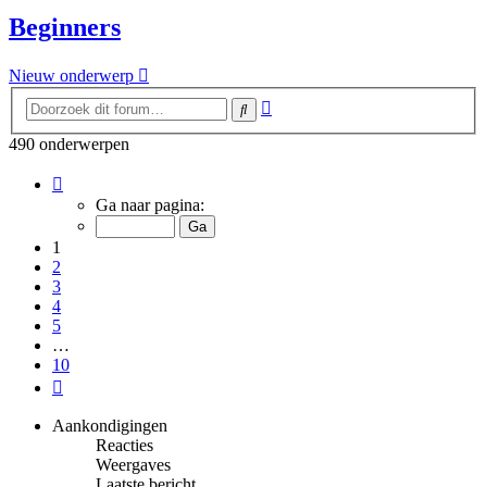
Beginners
Nieuw onderwerp
Uitgebreid
Zoek
zoeken
490 onderwerpen
Pagina
1
Ga naar pagina:
van
10
1
2
3
4
5
…
10
Volgende
Aankondigingen
Reacties
Weergaves
Laatste bericht