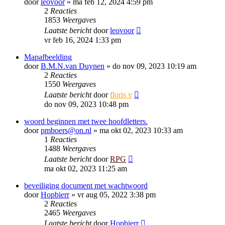
door
leovoor
»
ma feb 12, 2024 4:59 pm
2
Reacties
1853
Weergaves
Laatste bericht
door
leovoor
vr feb 16, 2024 1:33 pm
Mapafbeelding
door
B.M.N.van Duynen
»
do nov 09, 2023 10:19 am
2
Reacties
1550
Weergaves
Laatste bericht
door
floris v
do nov 09, 2023 10:48 pm
woord beginnen met twee hoofdletters.
door
pmboers@on.nl
»
ma okt 02, 2023 10:33 am
1
Reacties
1488
Weergaves
Laatste bericht
door
RPG
ma okt 02, 2023 11:25 am
beveiliging document met wachtwoord
door
Hopbierr
»
vr aug 05, 2022 3:38 pm
2
Reacties
2465
Weergaves
Laatste bericht
door
Hopbierr