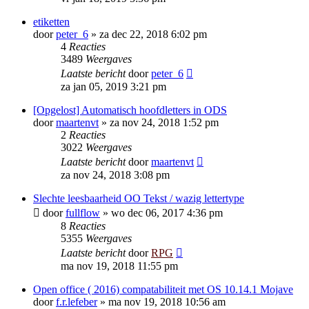
etiketten
door
peter_6
»
za dec 22, 2018 6:02 pm
4
Reacties
3489
Weergaves
Laatste bericht
door
peter_6
za jan 05, 2019 3:21 pm
[Opgelost] Automatisch hoofdletters in ODS
door
maartenvt
»
za nov 24, 2018 1:52 pm
2
Reacties
3022
Weergaves
Laatste bericht
door
maartenvt
za nov 24, 2018 3:08 pm
Slechte leesbaarheid OO Tekst / wazig lettertype
door
fullflow
»
wo dec 06, 2017 4:36 pm
8
Reacties
5355
Weergaves
Laatste bericht
door
RPG
ma nov 19, 2018 11:55 pm
Open office ( 2016) compatabiliteit met OS 10.14.1 Mojave
door
f.r.lefeber
»
ma nov 19, 2018 10:56 am