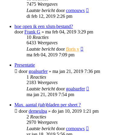
7475
Weergaves
Laatste bericht
door
cornouws
di feb 12, 2019 2:26 pm
hoe open ik een xlsm-bestand?
door
Frank G
»
ma feb 04, 2019 3:29 pm
10
Reacties
6433
Weergaves
Laatste bericht
door
floris v
ma feb 04, 2019 7:09 pm
Presentatie
door
goalsurfer
»
ma jan 21, 2019 7:36 pm
1
Reacties
2183
Weergaves
Laatste bericht
door
goalsurfer
ma jan 21, 2019 7:54 pm
Max. aantal (tab)bladen per sheet ?
door
demeulpa
»
do jan 10, 2019 1:21 pm
2
Reacties
2970
Weergaves
Laatste bericht
door
cornouws
vr jan 18, 2019 5:56 pm