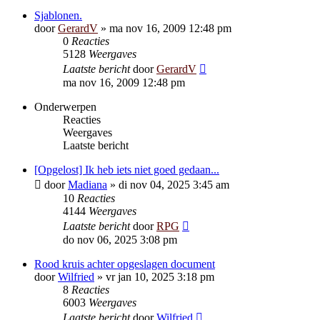
Sjablonen.
door
GerardV
»
ma nov 16, 2009 12:48 pm
0
Reacties
5128
Weergaves
Laatste bericht
door
GerardV
ma nov 16, 2009 12:48 pm
Onderwerpen
Reacties
Weergaves
Laatste bericht
[Opgelost] Ik heb iets niet goed gedaan...
door
Madiana
»
di nov 04, 2025 3:45 am
10
Reacties
4144
Weergaves
Laatste bericht
door
RPG
do nov 06, 2025 3:08 pm
Rood kruis achter opgeslagen document
door
Wilfried
»
vr jan 10, 2025 3:18 pm
8
Reacties
6003
Weergaves
Laatste bericht
door
Wilfried