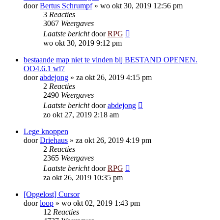
door
Bertus Schrumpf
»
wo okt 30, 2019 12:56 pm
3
Reacties
3067
Weergaves
Laatste bericht
door
RPG
wo okt 30, 2019 9:12 pm
bestaande map niet te vinden bij BESTAND OPENEN.
OO4.6.1 wi7
door
abdejong
»
za okt 26, 2019 4:15 pm
2
Reacties
2490
Weergaves
Laatste bericht
door
abdejong
zo okt 27, 2019 2:18 am
Lege knoppen
door
Driehaus
»
za okt 26, 2019 4:19 pm
2
Reacties
2365
Weergaves
Laatste bericht
door
RPG
za okt 26, 2019 10:35 pm
[Opgelost] Cursor
door
loop
»
wo okt 02, 2019 1:43 pm
12
Reacties