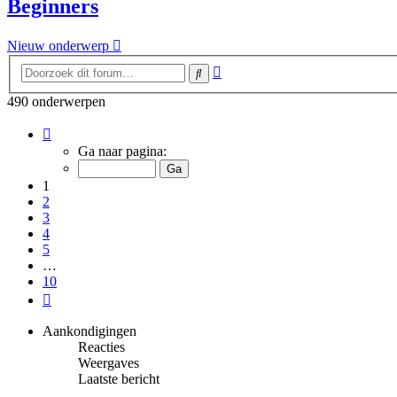
Beginners
Nieuw onderwerp
Uitgebreid
Zoek
zoeken
490 onderwerpen
Pagina
1
Ga naar pagina:
van
10
1
2
3
4
5
…
10
Volgende
Aankondigingen
Reacties
Weergaves
Laatste bericht