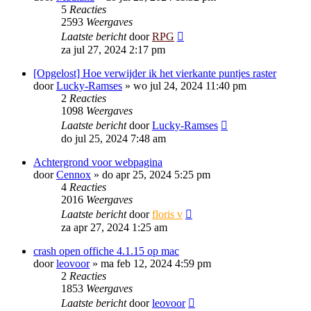
5
Reacties
2593
Weergaves
Laatste bericht
door
RPG
za jul 27, 2024 2:17 pm
[Opgelost] Hoe verwijder ik het vierkante puntjes raster
door
Lucky-Ramses
»
wo jul 24, 2024 11:40 pm
2
Reacties
1098
Weergaves
Laatste bericht
door
Lucky-Ramses
do jul 25, 2024 7:48 am
Achtergrond voor webpagina
door
Cennox
»
do apr 25, 2024 5:25 pm
4
Reacties
2016
Weergaves
Laatste bericht
door
floris v
za apr 27, 2024 1:25 am
crash open offiche 4.1.15 op mac
door
leovoor
»
ma feb 12, 2024 4:59 pm
2
Reacties
1853
Weergaves
Laatste bericht
door
leovoor