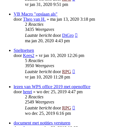
vr jan 31, 2020 9:51 pm
VB Macro "opslaan als"
door
Theo van H.
»
ma jan 13, 2020 3:18 pm
2
Reacties
3435
Weergaves
Laatste bericht
door
DiGro
ma jan 20, 2020 4:43 pm
Sneltoetsen
door
Kees2
»
vr jan 10, 2020 12:26 pm
5
Reacties
3950
Weergaves
Laatste bericht
door
RPG
vr jan 10, 2020 11:28 pm
lezen van WPS office 2019 met openoffice
door
henri
»
wo dec 25, 2019 4:47 pm
2
Reacties
2549
Weergaves
Laatste bericht
door
RPG
wo dec 25, 2019 6:16 pm
document met notities versturen