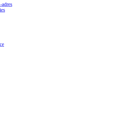
-adres
ies
ce