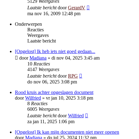
5129
Weergaves
Laatste bericht
door
GerardV
ma nov 16, 2009 12:48 pm
Onderwerpen
Reacties
Weergaves
Laatste bericht
[Opgelost] Ik heb iets niet goed gedaan...
door
Madiana
»
di nov 04, 2025 3:45 am
10
Reacties
4147
Weergaves
Laatste bericht
door
RPG
do nov 06, 2025 3:08 pm
Rood kruis achter opgeslagen document
door
Wilfried
»
vr jan 10, 2025 3:18 pm
8
Reacties
6005
Weergaves
Laatste bericht
door
Wilfried
za jan 11, 2025 1:06 pm
[Opgelost] Ik kan mijn documenten niet meer openen
door
Madiana
»
do jul 25, 2024 11:32 pm