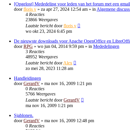
[Opgelost] Mededeling voor leden van het forum met een gmail
door
floris v
»
za apr 27, 2024 12:54 am
» in
Algemene discuss
4
Reacties
23866
Weergaves
Laatste bericht
door
floris v
wo okt 23, 2024 6:45 pm
De nieuwste downloads voor Apache OpenOffice en LibreOffi
door
RPG
»
wo jun 04, 2014 9:59 pm
» in
Mededelingen
3
Reacties
48952
Weergaves
Laatste bericht
door
Alex
zo mei 28, 2023 11:28 am
Handleidingen
door
GerardV
»
ma nov 16, 2009 1:21 pm
0
Reacties
5766
Weergaves
Laatste bericht
door
GerardV
ma nov 16, 2009 1:21 pm
Sjablonen.
door
GerardV
»
ma nov 16, 2009 12:48 pm
0
Reacties