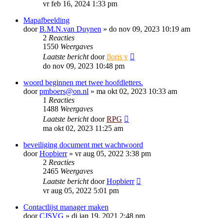
vr feb 16, 2024 1:33 pm
Mapafbeelding
door
B.M.N.van Duynen
»
do nov 09, 2023 10:19 am
2
Reacties
1550
Weergaves
Laatste bericht
door
floris v
do nov 09, 2023 10:48 pm
woord beginnen met twee hoofdletters.
door
pmboers@on.nl
»
ma okt 02, 2023 10:33 am
1
Reacties
1488
Weergaves
Laatste bericht
door
RPG
ma okt 02, 2023 11:25 am
beveiliging document met wachtwoord
door
Hopbierr
»
vr aug 05, 2022 3:38 pm
2
Reacties
2465
Weergaves
Laatste bericht
door
Hopbierr
vr aug 05, 2022 5:01 pm
Contactlijst manager maken
door
CJSVG
»
di jan 19, 2021 2:48 pm