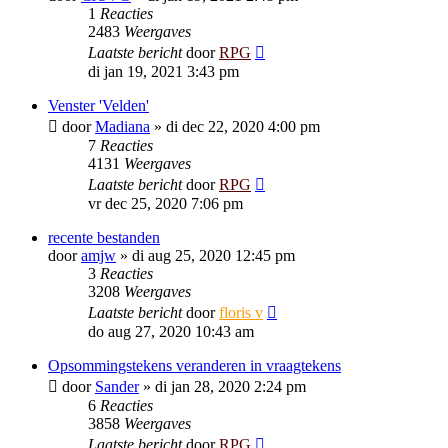
1
Reacties
2483
Weergaves
Laatste bericht
door
RPG
di jan 19, 2021 3:43 pm
Venster 'Velden'
door
Madiana
»
di dec 22, 2020 4:00 pm
7
Reacties
4131
Weergaves
Laatste bericht
door
RPG
vr dec 25, 2020 7:06 pm
recente bestanden
door
amjw
»
di aug 25, 2020 12:45 pm
3
Reacties
3208
Weergaves
Laatste bericht
door
floris v
do aug 27, 2020 10:43 am
Opsommingstekens veranderen in vraagtekens
door
Sander
»
di jan 28, 2020 2:24 pm
6
Reacties
3858
Weergaves
Laatste bericht
door
RPG