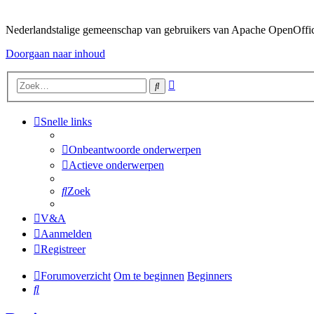
Nederlandstalige gemeenschap van gebruikers van Apache OpenOffice,
Doorgaan naar inhoud
Uitgebreid
Zoek
zoeken
Snelle links
Onbeantwoorde onderwerpen
Actieve onderwerpen
Zoek
V&A
Aanmelden
Registreer
Forumoverzicht
Om te beginnen
Beginners
Zoek