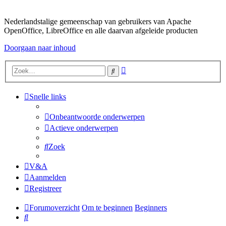
Nederlandstalige gemeenschap van gebruikers van Apache
OpenOffice, LibreOffice en alle daarvan afgeleide producten
Doorgaan naar inhoud
Uitgebreid
Zoek
zoeken
Snelle links
Onbeantwoorde onderwerpen
Actieve onderwerpen
Zoek
V&A
Aanmelden
Registreer
Forumoverzicht
Om te beginnen
Beginners
Zoek