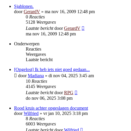
Sjablonen.
door
GerardV
»
ma nov 16, 2009 12:48 pm
0
Reacties
5128
Weergaves
Laatste bericht
door
GerardV
ma nov 16, 2009 12:48 pm
Onderwerpen
Reacties
Weergaves
Laatste bericht
[Opgelost] Ik heb iets niet goed gedaan...
door
Madiana
»
di nov 04, 2025 3:45 am
10
Reacties
4145
Weergaves
Laatste bericht
door
RPG
do nov 06, 2025 3:08 pm
Rood kruis achter opgeslagen document
door
Wilfried
»
vr jan 10, 2025 3:18 pm
8
Reacties
6003
Weergaves
Laatste bericht
door
Wilfried