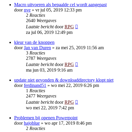
Macro uitvoeren als bepaalde cel wordt aangepast
door
nve
»
vr jul 05, 2019 12:33 pm
2
Reacties
2640
Weergaves
Laatste bericht
door
RPG
za jul 06, 2019 12:49 pm
kleur van de knoppen
door
Jan van Duren
»
za mei 25, 2019 11:56 am
3
Reacties
2787
Weergaves
Laatste bericht
door
RPG
ma jun 03, 2019 9:16 am
update niet gevonden & downloaddirectory klopt niet
door
ferdinand51
»
wo mei 22, 2019 6:26 pm
1
Reacties
2477
Weergaves
Laatste bericht
door
RPG
wo mei 22, 2019 7:42 pm
Problemen bij openen Powerpoint
door
hajoblue
»
wo apr 17, 2019 8:46 pm
2
Reacties