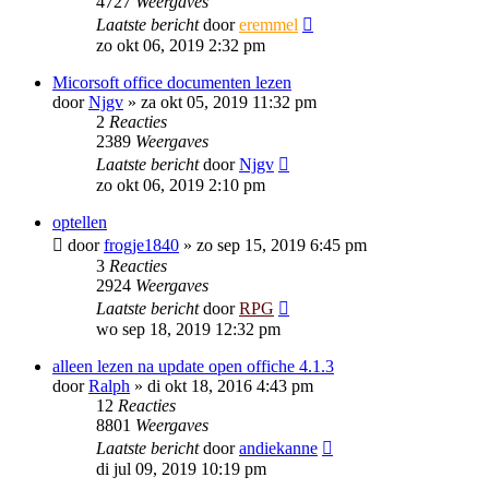
4727
Weergaves
Laatste bericht
door
eremmel
zo okt 06, 2019 2:32 pm
Micorsoft office documenten lezen
door
Njgv
»
za okt 05, 2019 11:32 pm
2
Reacties
2389
Weergaves
Laatste bericht
door
Njgv
zo okt 06, 2019 2:10 pm
optellen
door
frogje1840
»
zo sep 15, 2019 6:45 pm
3
Reacties
2924
Weergaves
Laatste bericht
door
RPG
wo sep 18, 2019 12:32 pm
alleen lezen na update open offiche 4.1.3
door
Ralph
»
di okt 18, 2016 4:43 pm
12
Reacties
8801
Weergaves
Laatste bericht
door
andiekanne
di jul 09, 2019 10:19 pm