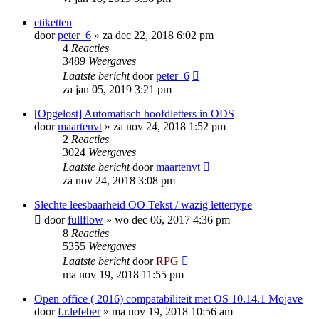
etiketten
door
peter_6
»
za dec 22, 2018 6:02 pm
4
Reacties
3489
Weergaves
Laatste bericht
door
peter_6
za jan 05, 2019 3:21 pm
[Opgelost] Automatisch hoofdletters in ODS
door
maartenvt
»
za nov 24, 2018 1:52 pm
2
Reacties
3024
Weergaves
Laatste bericht
door
maartenvt
za nov 24, 2018 3:08 pm
Slechte leesbaarheid OO Tekst / wazig lettertype
door
fullflow
»
wo dec 06, 2017 4:36 pm
8
Reacties
5355
Weergaves
Laatste bericht
door
RPG
ma nov 19, 2018 11:55 pm
Open office ( 2016) compatabiliteit met OS 10.14.1 Mojave
door
f.r.lefeber
»
ma nov 19, 2018 10:56 am