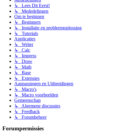
↳ Lees Dit Eerst!
↳ Mededelingen
Om te beginnen
↳ Beginners
↳ Installatie en probleemoplossing
↳ Tutorials
Applicaties
↳ Writer
↳ Calc
↳ Impress
↳ Draw
↳ Math
↳ Base
↳ Extensies
Aanpassingen en Uitbreidingen
↳ Macro's
↳ Macro voorbeelden
Gemeenschap
↳ Algemene discussies
↳ Feedback
↳ Forumbeheer
Forumpermissies