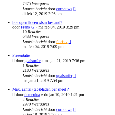
7475
Weergaves
Laatste bericht
door
cornouws
di feb 12, 2019 2:26 pm
hoe open ik een xlsm-bestand?
door
Frank G
»
ma feb 04, 2019 3:29 pm
10
Reacties
6433
Weergaves
Laatste bericht
door
floris v
ma feb 04, 2019 7:09 pm
Presentatie
door
goalsurfer
»
ma jan 21, 2019 7:36 pm
1
Reacties
2183
Weergaves
Laatste bericht
door
goalsurfer
ma jan 21, 2019 7:54 pm
Max. aantal (tab)bladen per sheet ?
door
demeulpa
»
do jan 10, 2019 1:21 pm
2
Reacties
2970
Weergaves
Laatste bericht
door
cornouws
vr jan 18, 2019 5:56 pm