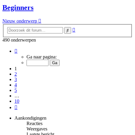
Beginners
Nieuw onderwerp
Uitgebreid
Zoek
zoeken
490 onderwerpen
Pagina
1
Ga naar pagina:
van
10
1
2
3
4
5
…
10
Volgende
Aankondigingen
Reacties
Weergaves
Laatste bericht