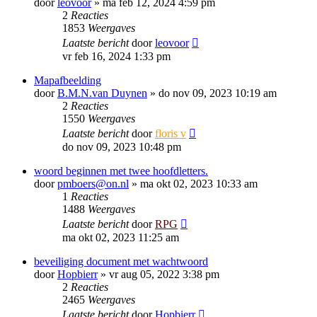
door
leovoor
»
ma feb 12, 2024 4:59 pm
2
Reacties
1853
Weergaves
Laatste bericht
door
leovoor
vr feb 16, 2024 1:33 pm
Mapafbeelding
door
B.M.N.van Duynen
»
do nov 09, 2023 10:19 am
2
Reacties
1550
Weergaves
Laatste bericht
door
floris v
do nov 09, 2023 10:48 pm
woord beginnen met twee hoofdletters.
door
pmboers@on.nl
»
ma okt 02, 2023 10:33 am
1
Reacties
1488
Weergaves
Laatste bericht
door
RPG
ma okt 02, 2023 11:25 am
beveiliging document met wachtwoord
door
Hopbierr
»
vr aug 05, 2022 3:38 pm
2
Reacties
2465
Weergaves
Laatste bericht
door
Hopbierr