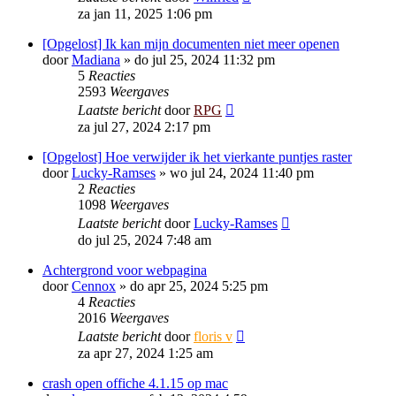
za jan 11, 2025 1:06 pm
[Opgelost] Ik kan mijn documenten niet meer openen
door
Madiana
»
do jul 25, 2024 11:32 pm
5
Reacties
2593
Weergaves
Laatste bericht
door
RPG
za jul 27, 2024 2:17 pm
[Opgelost] Hoe verwijder ik het vierkante puntjes raster
door
Lucky-Ramses
»
wo jul 24, 2024 11:40 pm
2
Reacties
1098
Weergaves
Laatste bericht
door
Lucky-Ramses
do jul 25, 2024 7:48 am
Achtergrond voor webpagina
door
Cennox
»
do apr 25, 2024 5:25 pm
4
Reacties
2016
Weergaves
Laatste bericht
door
floris v
za apr 27, 2024 1:25 am
crash open offiche 4.1.15 op mac