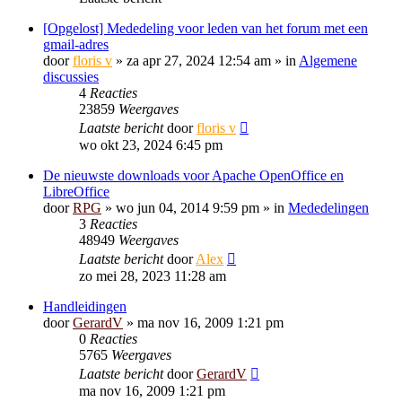
[Opgelost] Mededeling voor leden van het forum met een
gmail-adres
door
floris v
»
za apr 27, 2024 12:54 am
» in
Algemene
discussies
4
Reacties
23859
Weergaves
Laatste bericht
door
floris v
wo okt 23, 2024 6:45 pm
De nieuwste downloads voor Apache OpenOffice en
LibreOffice
door
RPG
»
wo jun 04, 2014 9:59 pm
» in
Mededelingen
3
Reacties
48949
Weergaves
Laatste bericht
door
Alex
zo mei 28, 2023 11:28 am
Handleidingen
door
GerardV
»
ma nov 16, 2009 1:21 pm
0
Reacties
5765
Weergaves
Laatste bericht
door
GerardV
ma nov 16, 2009 1:21 pm