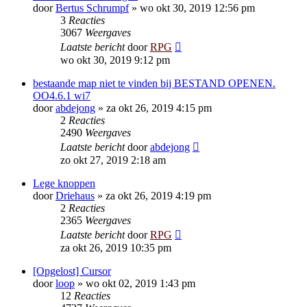
door
Bertus Schrumpf
»
wo okt 30, 2019 12:56 pm
3
Reacties
3067
Weergaves
Laatste bericht
door
RPG
wo okt 30, 2019 9:12 pm
bestaande map niet te vinden bij BESTAND OPENEN.
OO4.6.1 wi7
door
abdejong
»
za okt 26, 2019 4:15 pm
2
Reacties
2490
Weergaves
Laatste bericht
door
abdejong
zo okt 27, 2019 2:18 am
Lege knoppen
door
Driehaus
»
za okt 26, 2019 4:19 pm
2
Reacties
2365
Weergaves
Laatste bericht
door
RPG
za okt 26, 2019 10:35 pm
[Opgelost] Cursor
door
loop
»
wo okt 02, 2019 1:43 pm
12
Reacties