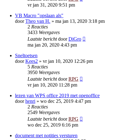
vr jan 31, 2020 9:51 pm
VB Macro "opslaan als"
door
Theo van H.
»
ma jan 13, 2020 3:18 pm
2
Reacties
3433
Weergaves
Laatste bericht
door
DiGro
ma jan 20, 2020 4:43 pm
Sneltoetsen
door
Kees2
»
vr jan 10, 2020 12:26 pm
5
Reacties
3950
Weergaves
Laatste bericht
door
RPG
vr jan 10, 2020 11:28 pm
lezen van WPS office 2019 met openoffice
door
henri
»
wo dec 25, 2019 4:47 pm
2
Reacties
2549
Weergaves
Laatste bericht
door
RPG
wo dec 25, 2019 6:16 pm
document met notities versturen