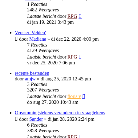
1
Reacties
2482
Weergaves
Laatste bericht
door
RPG
di jan 19, 2021 3:43 pm
Venster 'Velden'
door
Madiana
»
di dec 22, 2020 4:00 pm
7
Reacties
4129
Weergaves
Laatste bericht
door
RPG
vr dec 25, 2020 7:06 pm
recente bestanden
door
amjw
»
di aug 25, 2020 12:45 pm
3
Reacties
3207
Weergaves
Laatste bericht
door
floris v
do aug 27, 2020 10:43 am
Opsommingstekens veranderen in vraagtekens
door
Sander
»
di jan 28, 2020 2:24 pm
6
Reacties
3858
Weergaves
Laatste bericht
door
RPG