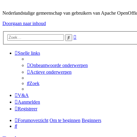
Nederlandstalige gemeenschap van gebruikers van Apache OpenOffice,
Doorgaan naar inhoud
Uitgebreid
Zoek
zoeken
Snelle links
Onbeantwoorde onderwerpen
Actieve onderwerpen
Zoek
V&A
Aanmelden
Registreer
Forumoverzicht
Om te beginnen
Beginners
Zoek