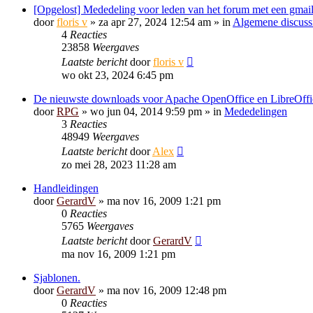
[Opgelost] Mededeling voor leden van het forum met een gmail
door
floris v
»
za apr 27, 2024 12:54 am
» in
Algemene discuss
4
Reacties
23858
Weergaves
Laatste bericht
door
floris v
wo okt 23, 2024 6:45 pm
De nieuwste downloads voor Apache OpenOffice en LibreOffi
door
RPG
»
wo jun 04, 2014 9:59 pm
» in
Mededelingen
3
Reacties
48949
Weergaves
Laatste bericht
door
Alex
zo mei 28, 2023 11:28 am
Handleidingen
door
GerardV
»
ma nov 16, 2009 1:21 pm
0
Reacties
5765
Weergaves
Laatste bericht
door
GerardV
ma nov 16, 2009 1:21 pm
Sjablonen.
door
GerardV
»
ma nov 16, 2009 12:48 pm
0
Reacties