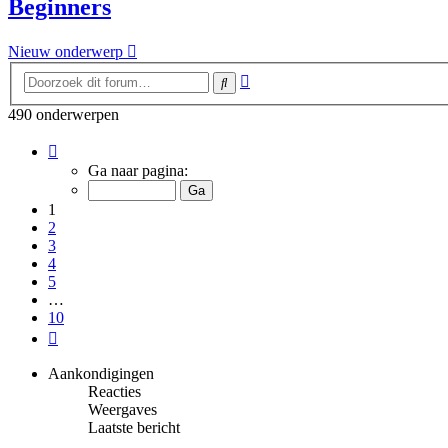
Beginners
Nieuw onderwerp
Uitgebreid
Zoek
zoeken
490 onderwerpen
Pagina
1
Ga naar pagina:
van
10
1
2
3
4
5
…
10
Volgende
Aankondigingen
Reacties
Weergaves
Laatste bericht