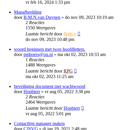
vr feb 16, 2024 1:33 pm
Mapafbeelding
door
B.M.N.van Duynen
»
do nov 09, 2023 10:19 am
2
Reacties
1550
Weergaves
Laatste bericht
door
floris v
do nov 09, 2023 10:48 pm
woord beginnen met twee hoofdletters.
door
pmboers@on.nl
»
ma okt 02, 2023 10:33 am
1
Reacties
1488
Weergaves
Laatste bericht
door
RPG
ma okt 02, 2023 11:25 am
beveiliging document met wachtwoord
door
Hopbierr
»
vr aug 05, 2022 3:38 pm
2
Reacties
2464
Weergaves
Laatste bericht
door
Hopbierr
vr aug 05, 2022 5:01 pm
Contactlijst manager maken
door
CJSVG
»
di jan 19, 2021 2:48 pm