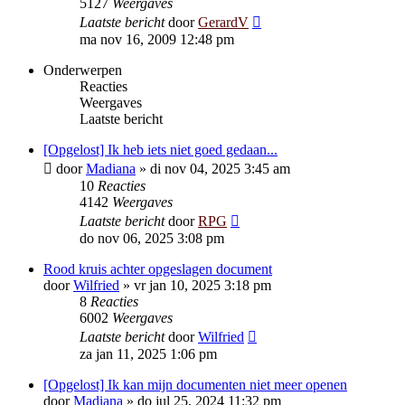
5127
Weergaves
Laatste bericht
door
GerardV
ma nov 16, 2009 12:48 pm
Onderwerpen
Reacties
Weergaves
Laatste bericht
[Opgelost] Ik heb iets niet goed gedaan...
door
Madiana
»
di nov 04, 2025 3:45 am
10
Reacties
4142
Weergaves
Laatste bericht
door
RPG
do nov 06, 2025 3:08 pm
Rood kruis achter opgeslagen document
door
Wilfried
»
vr jan 10, 2025 3:18 pm
8
Reacties
6002
Weergaves
Laatste bericht
door
Wilfried
za jan 11, 2025 1:06 pm
[Opgelost] Ik kan mijn documenten niet meer openen
door
Madiana
»
do jul 25, 2024 11:32 pm