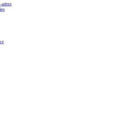
-adres
ies
ce