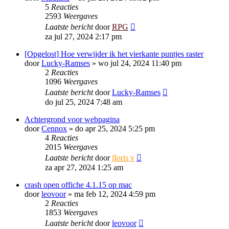
5
Reacties
2593
Weergaves
Laatste bericht
door
RPG
za jul 27, 2024 2:17 pm
[Opgelost] Hoe verwijder ik het vierkante puntjes raster
door
Lucky-Ramses
»
wo jul 24, 2024 11:40 pm
2
Reacties
1096
Weergaves
Laatste bericht
door
Lucky-Ramses
do jul 25, 2024 7:48 am
Achtergrond voor webpagina
door
Cennox
»
do apr 25, 2024 5:25 pm
4
Reacties
2015
Weergaves
Laatste bericht
door
floris v
za apr 27, 2024 1:25 am
crash open offiche 4.1.15 op mac
door
leovoor
»
ma feb 12, 2024 4:59 pm
2
Reacties
1853
Weergaves
Laatste bericht
door
leovoor