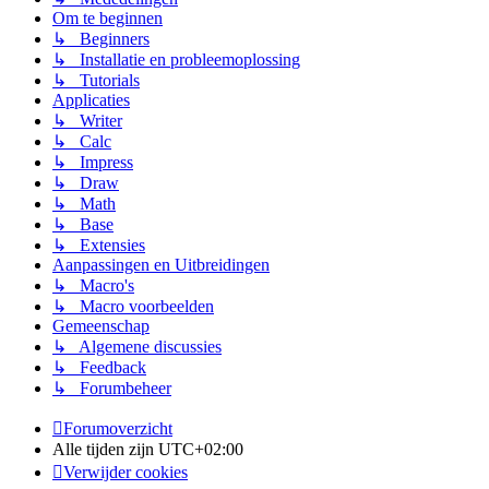
Om te beginnen
↳ Beginners
↳ Installatie en probleemoplossing
↳ Tutorials
Applicaties
↳ Writer
↳ Calc
↳ Impress
↳ Draw
↳ Math
↳ Base
↳ Extensies
Aanpassingen en Uitbreidingen
↳ Macro's
↳ Macro voorbeelden
Gemeenschap
↳ Algemene discussies
↳ Feedback
↳ Forumbeheer
Forumoverzicht
Alle tijden zijn
UTC+02:00
Verwijder cookies