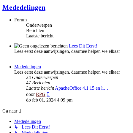
Mededelingen
Forum
Onderwerpen
Berichten
Laatste bericht
Lees Dit Eerst!
Lees eerst deze aanwijzingen, daarmee helpen we elkaar
Mededelingen
Lees eerst deze aanwijzingen, daarmee helpen we elkaar
24
Onderwerpen
47
Berichten
Laatste bericht
ApacheOffice 4.1.15 en li…
Bekijk
door
RPG
laatste
do feb 01, 2024 4:09 pm
bericht
Ga naar
Mededelingen
↳ Lees Dit Eerst!
↳ Mededelingen