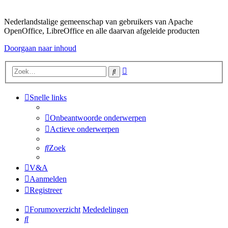
Nederlandstalige gemeenschap van gebruikers van Apache
OpenOffice, LibreOffice en alle daarvan afgeleide producten
Doorgaan naar inhoud
Uitgebreid
Zoek
zoeken
Snelle links
Onbeantwoorde onderwerpen
Actieve onderwerpen
Zoek
V&A
Aanmelden
Registreer
Forumoverzicht
Mededelingen
Zoek