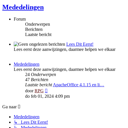
Mededelingen
Forum
Onderwerpen
Berichten
Laatste bericht
Lees Dit Eerst!
Lees eerst deze aanwijzingen, daarmee helpen we elkaar
Mededelingen
Lees eerst deze aanwijzingen, daarmee helpen we elkaar
24
Onderwerpen
47
Berichten
Laatste bericht
ApacheOffice 4.1.15 en li…
Bekijk
door
RPG
laatste
do feb 01, 2024 4:09 pm
bericht
Ga naar
Mededelingen
↳ Lees Dit Eerst!
↳ Mededelingen