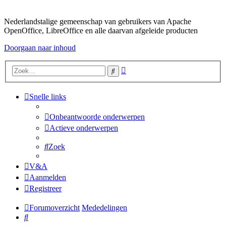
Nederlandstalige gemeenschap van gebruikers van Apache
OpenOffice, LibreOffice en alle daarvan afgeleide producten
Doorgaan naar inhoud
Uitgebreid
Zoek
zoeken
Snelle links
Onbeantwoorde onderwerpen
Actieve onderwerpen
Zoek
V&A
Aanmelden
Registreer
Forumoverzicht
Mededelingen
Zoek