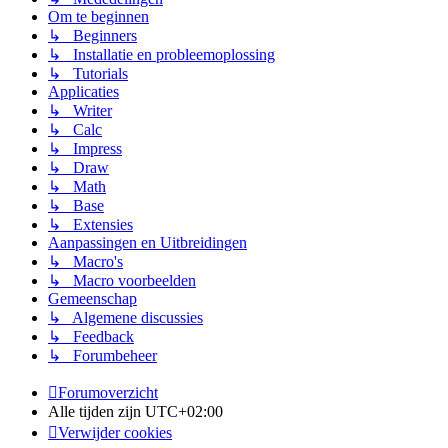
Om te beginnen
↳ Beginners
↳ Installatie en probleemoplossing
↳ Tutorials
Applicaties
↳ Writer
↳ Calc
↳ Impress
↳ Draw
↳ Math
↳ Base
↳ Extensies
Aanpassingen en Uitbreidingen
↳ Macro's
↳ Macro voorbeelden
Gemeenschap
↳ Algemene discussies
↳ Feedback
↳ Forumbeheer
Forumoverzicht
Alle tijden zijn
UTC+02:00
Verwijder cookies