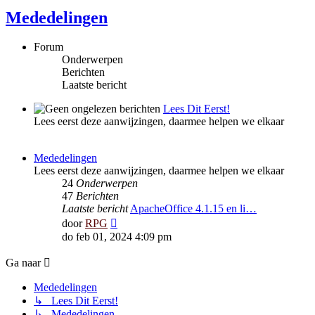
Mededelingen
Forum
Onderwerpen
Berichten
Laatste bericht
Lees Dit Eerst!
Lees eerst deze aanwijzingen, daarmee helpen we elkaar
Mededelingen
Lees eerst deze aanwijzingen, daarmee helpen we elkaar
24
Onderwerpen
47
Berichten
Laatste bericht
ApacheOffice 4.1.15 en li…
Bekijk
door
RPG
laatste
do feb 01, 2024 4:09 pm
bericht
Ga naar
Mededelingen
↳ Lees Dit Eerst!
↳ Mededelingen