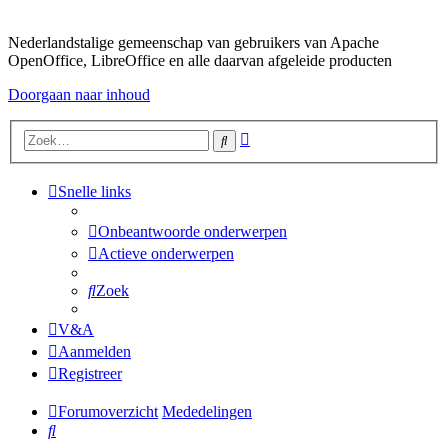
Nederlandstalige gemeenschap van gebruikers van Apache
OpenOffice, LibreOffice en alle daarvan afgeleide producten
Doorgaan naar inhoud
Uitgebreid
Zoek
zoeken
Snelle links
Onbeantwoorde onderwerpen
Actieve onderwerpen
Zoek
V&A
Aanmelden
Registreer
Forumoverzicht
Mededelingen
Zoek