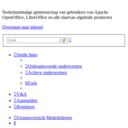
Nederlandstalige gemeenschap van gebruikers van Apache
OpenOffice, LibreOffice en alle daarvan afgeleide producten
Doorgaan naar inhoud
Uitgebreid
Zoek
zoeken
Snelle links
Onbeantwoorde onderwerpen
Actieve onderwerpen
Zoek
V&A
Aanmelden
Registreer
Forumoverzicht
Mededelingen
Zoek