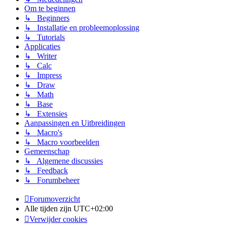
Om te beginnen
↳ Beginners
↳ Installatie en probleemoplossing
↳ Tutorials
Applicaties
↳ Writer
↳ Calc
↳ Impress
↳ Draw
↳ Math
↳ Base
↳ Extensies
Aanpassingen en Uitbreidingen
↳ Macro's
↳ Macro voorbeelden
Gemeenschap
↳ Algemene discussies
↳ Feedback
↳ Forumbeheer
Forumoverzicht
Alle tijden zijn
UTC+02:00
Verwijder cookies