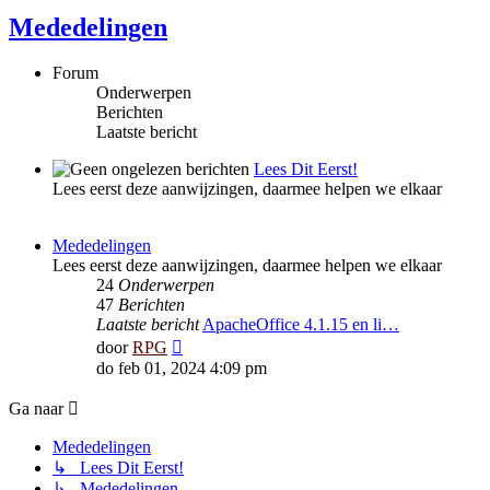
Mededelingen
Forum
Onderwerpen
Berichten
Laatste bericht
Lees Dit Eerst!
Lees eerst deze aanwijzingen, daarmee helpen we elkaar
Mededelingen
Lees eerst deze aanwijzingen, daarmee helpen we elkaar
24
Onderwerpen
47
Berichten
Laatste bericht
ApacheOffice 4.1.15 en li…
Bekijk
door
RPG
laatste
do feb 01, 2024 4:09 pm
bericht
Ga naar
Mededelingen
↳ Lees Dit Eerst!
↳ Mededelingen