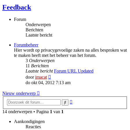
Feedback
Forum
Onderwerpen
Berichten
Laatste bericht
Forumbeheer
Hier wordt op privacygevoelige zaken na alles besproken wat
te maken heeft met het beheer van het forum.
3
Onderwerpen
11
Berichten
Laatste bericht
Forum URL Updated
Bekijk
door
imacat
laatste
do okt 04, 2012 7:13 am
bericht
Nieuw onderwerp
Uitgebreid
Zoek
zoeken
14 onderwerpen • Pagina
1
van
1
Aankondigingen
Reacties