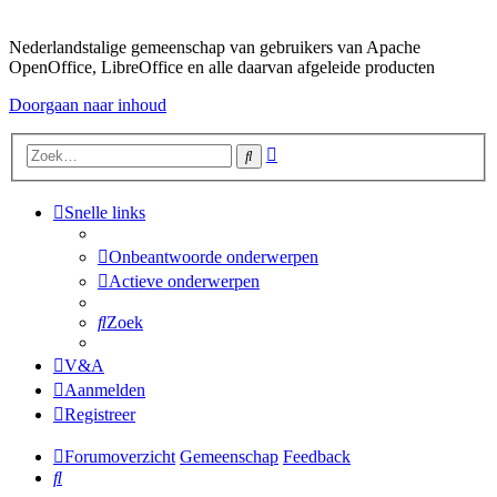
Nederlandstalige gemeenschap van gebruikers van Apache
OpenOffice, LibreOffice en alle daarvan afgeleide producten
Doorgaan naar inhoud
Uitgebreid
Zoek
zoeken
Snelle links
Onbeantwoorde onderwerpen
Actieve onderwerpen
Zoek
V&A
Aanmelden
Registreer
Forumoverzicht
Gemeenschap
Feedback
Zoek