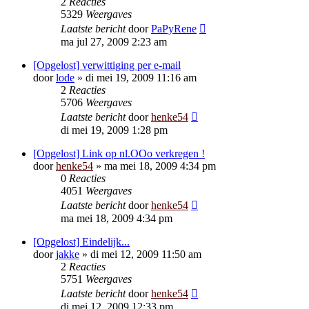
2
Reacties
5329
Weergaves
Laatste bericht
door
PaPyRene
ma jul 27, 2009 2:23 am
[Opgelost] verwittiging per e-mail
door
lode
»
di mei 19, 2009 11:16 am
2
Reacties
5706
Weergaves
Laatste bericht
door
henke54
di mei 19, 2009 1:28 pm
[Opgelost] Link op nl.OOo verkregen !
door
henke54
»
ma mei 18, 2009 4:34 pm
0
Reacties
4051
Weergaves
Laatste bericht
door
henke54
ma mei 18, 2009 4:34 pm
[Opgelost] Eindelijk...
door
jakke
»
di mei 12, 2009 11:50 am
2
Reacties
5751
Weergaves
Laatste bericht
door
henke54
di mei 12, 2009 12:33 pm