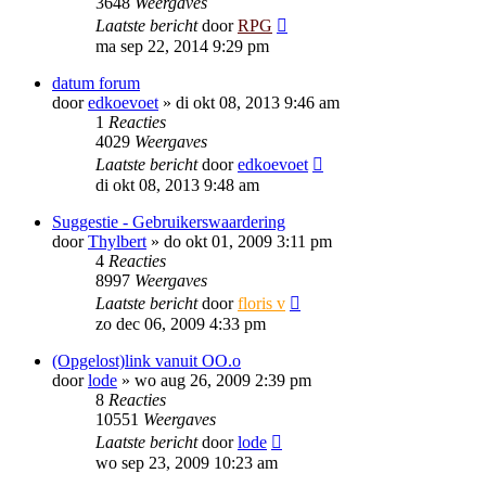
3648
Weergaves
Laatste bericht
door
RPG
ma sep 22, 2014 9:29 pm
datum forum
door
edkoevoet
»
di okt 08, 2013 9:46 am
1
Reacties
4029
Weergaves
Laatste bericht
door
edkoevoet
di okt 08, 2013 9:48 am
Suggestie - Gebruikerswaardering
door
Thylbert
»
do okt 01, 2009 3:11 pm
4
Reacties
8997
Weergaves
Laatste bericht
door
floris v
zo dec 06, 2009 4:33 pm
(Opgelost)link vanuit OO.o
door
lode
»
wo aug 26, 2009 2:39 pm
8
Reacties
10551
Weergaves
Laatste bericht
door
lode
wo sep 23, 2009 10:23 am