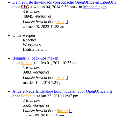
De nieuwste downloads voor Apache OpenOffice en LibreOffi
door
RPG
»
wo jun 04, 2014 9:59 pm
» in
Mededelingen
3
Reacties
48945
Weergaves
Laatste bericht
door
Alex
zo mei 28, 2023 11:28 am
Onderwerpen
Reacties
Weergaves
Laatste bericht
Belangrijk: back-ups maken
door
floris v
»
di feb 01, 2011 10:55 am
1
Reacties
3983
Weergaves
Laatste bericht
door
Alex
ma dec 15, 2014 7:21 pm
Andere Nederlandstalige hulpmiddelen voor OpenOffice.org
door
floris v
»
za jan 23, 2010 12:47 pm
2
Reacties
5555
Weergaves
Laatste bericht
door
floris v
zo mar 07, 2010 2:45 pm