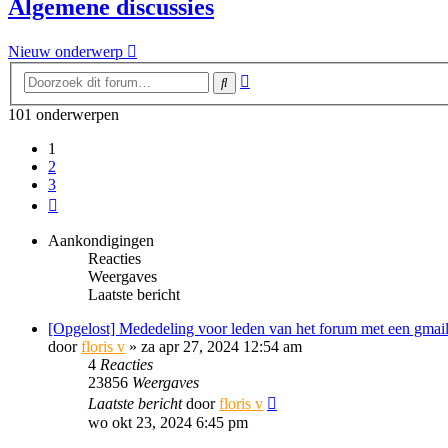
Algemene discussies
Nieuw onderwerp
Uitgebreid
Zoek
zoeken
101 onderwerpen
1
2
3
Volgende
Aankondigingen
Reacties
Weergaves
Laatste bericht
[Opgelost] Mededeling voor leden van het forum met een gmail
door
floris v
»
za apr 27, 2024 12:54 am
4
Reacties
23856
Weergaves
Laatste bericht
door
floris v
wo okt 23, 2024 6:45 pm