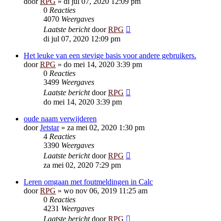
door
RPG
»
di jul 07, 2020 12:09 pm
0
Reacties
4070
Weergaves
Laatste bericht
door
RPG
di jul 07, 2020 12:09 pm
Het leuke van een stevige basis voor andere gebruikers.
door
RPG
»
do mei 14, 2020 3:39 pm
0
Reacties
3499
Weergaves
Laatste bericht
door
RPG
do mei 14, 2020 3:39 pm
oude naam verwijderen
door
Jetstar
»
za mei 02, 2020 1:30 pm
4
Reacties
3390
Weergaves
Laatste bericht
door
RPG
za mei 02, 2020 7:29 pm
Leren omgaan met foutmeldingen in Calc
door
RPG
»
wo nov 06, 2019 11:25 am
0
Reacties
4231
Weergaves
Laatste bericht
door
RPG