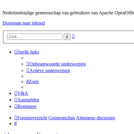
Nederlandstalige gemeenschap van gebruikers van Apache OpenOffice,
Doorgaan naar inhoud
Uitgebreid
Zoek
zoeken
Snelle links
Onbeantwoorde onderwerpen
Actieve onderwerpen
Zoek
V&A
Aanmelden
Registreer
Forumoverzicht
Gemeenschap
Algemene discussies
Zoek