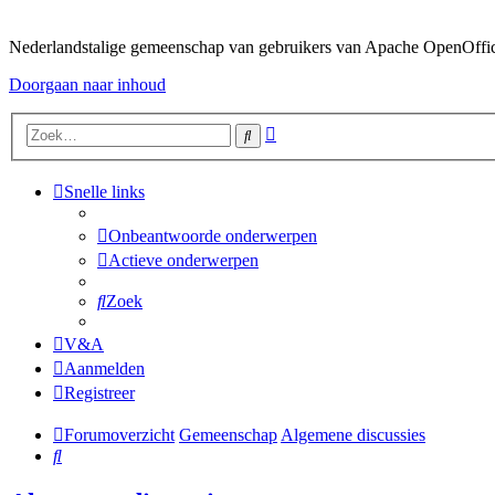
Nederlandstalige gemeenschap van gebruikers van Apache OpenOffice,
Doorgaan naar inhoud
Uitgebreid
Zoek
zoeken
Snelle links
Onbeantwoorde onderwerpen
Actieve onderwerpen
Zoek
V&A
Aanmelden
Registreer
Forumoverzicht
Gemeenschap
Algemene discussies
Zoek