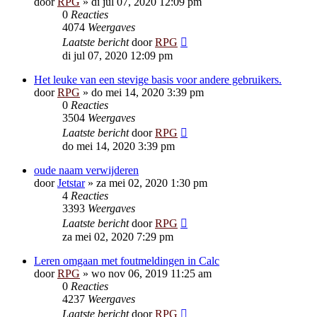
door
RPG
»
di jul 07, 2020 12:09 pm
0
Reacties
4074
Weergaves
Laatste bericht
door
RPG
di jul 07, 2020 12:09 pm
Het leuke van een stevige basis voor andere gebruikers.
door
RPG
»
do mei 14, 2020 3:39 pm
0
Reacties
3504
Weergaves
Laatste bericht
door
RPG
do mei 14, 2020 3:39 pm
oude naam verwijderen
door
Jetstar
»
za mei 02, 2020 1:30 pm
4
Reacties
3393
Weergaves
Laatste bericht
door
RPG
za mei 02, 2020 7:29 pm
Leren omgaan met foutmeldingen in Calc
door
RPG
»
wo nov 06, 2019 11:25 am
0
Reacties
4237
Weergaves
Laatste bericht
door
RPG