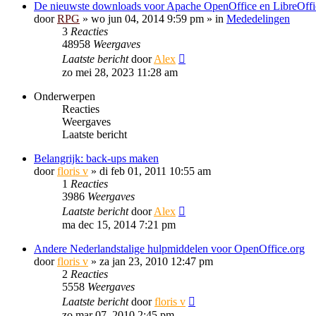
De nieuwste downloads voor Apache OpenOffice en LibreOffi
door
RPG
»
wo jun 04, 2014 9:59 pm
» in
Mededelingen
3
Reacties
48958
Weergaves
Laatste bericht
door
Alex
zo mei 28, 2023 11:28 am
Onderwerpen
Reacties
Weergaves
Laatste bericht
Belangrijk: back-ups maken
door
floris v
»
di feb 01, 2011 10:55 am
1
Reacties
3986
Weergaves
Laatste bericht
door
Alex
ma dec 15, 2014 7:21 pm
Andere Nederlandstalige hulpmiddelen voor OpenOffice.org
door
floris v
»
za jan 23, 2010 12:47 pm
2
Reacties
5558
Weergaves
Laatste bericht
door
floris v
zo mar 07, 2010 2:45 pm