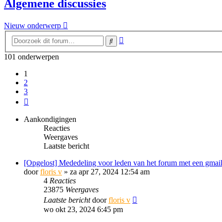
Algemene discussies
Nieuw onderwerp
Uitgebreid
Zoek
zoeken
101 onderwerpen
1
2
3
Volgende
Aankondigingen
Reacties
Weergaves
Laatste bericht
[Opgelost] Mededeling voor leden van het forum met een gmail
door
floris v
»
za apr 27, 2024 12:54 am
4
Reacties
23875
Weergaves
Laatste bericht
door
floris v
wo okt 23, 2024 6:45 pm