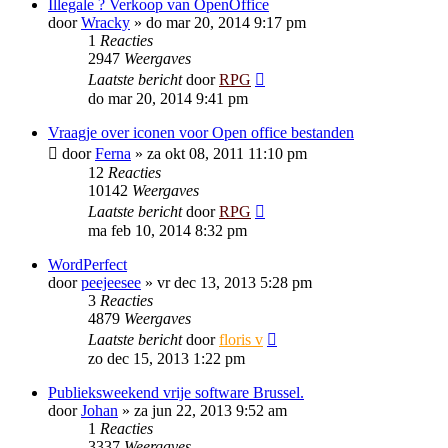
Illegale ? Verkoop van OpenOffice
door
Wracky
»
do mar 20, 2014 9:17 pm
1
Reacties
2947
Weergaves
Laatste bericht
door
RPG
do mar 20, 2014 9:41 pm
Vraagje over iconen voor Open office bestanden
door
Ferna
»
za okt 08, 2011 11:10 pm
12
Reacties
10142
Weergaves
Laatste bericht
door
RPG
ma feb 10, 2014 8:32 pm
WordPerfect
door
peejeesee
»
vr dec 13, 2013 5:28 pm
3
Reacties
4879
Weergaves
Laatste bericht
door
floris v
zo dec 15, 2013 1:22 pm
Publieksweekend vrije software Brussel.
door
Johan
»
za jun 22, 2013 9:52 am
1
Reacties
3337
Weergaves