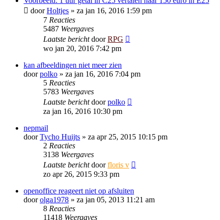
Voorbeeld: 1 uur getal in C25 vertalen naar 150 euro in E25
door
Holtjes
»
za jan 16, 2016 1:59 pm
7
Reacties
5487
Weergaves
Laatste bericht
door
RPG
wo jan 20, 2016 7:42 pm
kan afbeeldingen niet meer zien
door
polko
»
za jan 16, 2016 7:04 pm
5
Reacties
5783
Weergaves
Laatste bericht
door
polko
za jan 16, 2016 10:30 pm
nepmail
door
Tycho Huijts
»
za apr 25, 2015 10:15 pm
2
Reacties
3138
Weergaves
Laatste bericht
door
floris v
zo apr 26, 2015 9:33 pm
openoffice reageert niet op afsluiten
door
olga1978
»
za jan 05, 2013 11:21 am
8
Reacties
11418
Weergaves