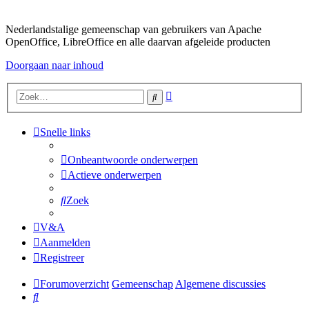
Nederlandstalige gemeenschap van gebruikers van Apache
OpenOffice, LibreOffice en alle daarvan afgeleide producten
Doorgaan naar inhoud
Uitgebreid
Zoek
zoeken
Snelle links
Onbeantwoorde onderwerpen
Actieve onderwerpen
Zoek
V&A
Aanmelden
Registreer
Forumoverzicht
Gemeenschap
Algemene discussies
Zoek