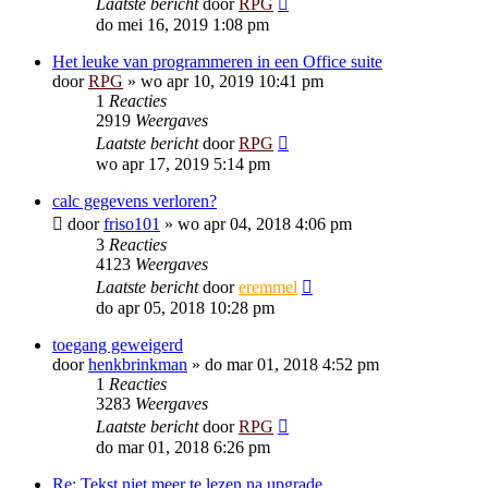
Laatste bericht
door
RPG
do mei 16, 2019 1:08 pm
Het leuke van programmeren in een Office suite
door
RPG
»
wo apr 10, 2019 10:41 pm
1
Reacties
2919
Weergaves
Laatste bericht
door
RPG
wo apr 17, 2019 5:14 pm
calc gegevens verloren?
door
friso101
»
wo apr 04, 2018 4:06 pm
3
Reacties
4123
Weergaves
Laatste bericht
door
eremmel
do apr 05, 2018 10:28 pm
toegang geweigerd
door
henkbrinkman
»
do mar 01, 2018 4:52 pm
1
Reacties
3283
Weergaves
Laatste bericht
door
RPG
do mar 01, 2018 6:26 pm
Re: Tekst niet meer te lezen na upgrade