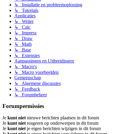
↳ Installatie en probleemoplossing
↳ Tutorials
Applicaties
↳ Writer
↳ Calc
↳ Impress
↳ Draw
↳ Math
↳ Base
↳ Extensies
Aanpassingen en Uitbreidingen
↳ Macro's
↳ Macro voorbeelden
Gemeenschap
↳ Algemene discussies
↳ Feedback
↳ Forumbeheer
Forumpermissies
Je
kunt niet
nieuwe berichten plaatsen in dit forum
Je
kunt niet
reageren op onderwerpen in dit forum
Je
kunt niet
je eigen berichten wijzigen in dit forum
Je
kunt niet
je eigen berichten verwijderen in dit forum