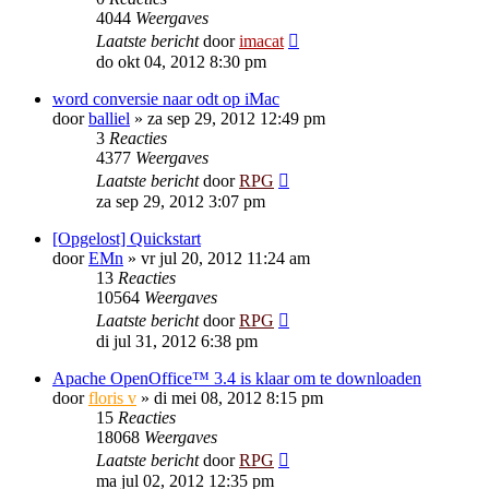
4044
Weergaves
Laatste bericht
door
imacat
do okt 04, 2012 8:30 pm
word conversie naar odt op iMac
door
balliel
»
za sep 29, 2012 12:49 pm
3
Reacties
4377
Weergaves
Laatste bericht
door
RPG
za sep 29, 2012 3:07 pm
[Opgelost] Quickstart
door
EMn
»
vr jul 20, 2012 11:24 am
13
Reacties
10564
Weergaves
Laatste bericht
door
RPG
di jul 31, 2012 6:38 pm
Apache OpenOffice™ 3.4 is klaar om te downloaden
door
floris v
»
di mei 08, 2012 8:15 pm
15
Reacties
18068
Weergaves
Laatste bericht
door
RPG
ma jul 02, 2012 12:35 pm