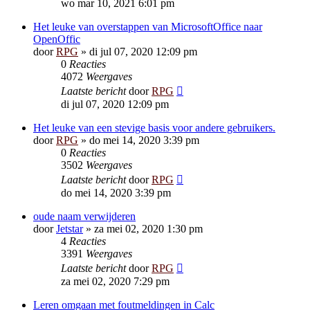
wo mar 10, 2021 6:01 pm
Het leuke van overstappen van MicrosoftOffice naar
OpenOffic
door
RPG
»
di jul 07, 2020 12:09 pm
0
Reacties
4072
Weergaves
Laatste bericht
door
RPG
di jul 07, 2020 12:09 pm
Het leuke van een stevige basis voor andere gebruikers.
door
RPG
»
do mei 14, 2020 3:39 pm
0
Reacties
3502
Weergaves
Laatste bericht
door
RPG
do mei 14, 2020 3:39 pm
oude naam verwijderen
door
Jetstar
»
za mei 02, 2020 1:30 pm
4
Reacties
3391
Weergaves
Laatste bericht
door
RPG
za mei 02, 2020 7:29 pm
Leren omgaan met foutmeldingen in Calc