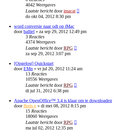
4042
Weergaves
Laatste bericht
door
imacat
do okt 04, 2012 8:30 pm
word conversie naar odt op iMac
door
balliel
»
za sep 29, 2012 12:49 pm
3
Reacties
4374
Weergaves
Laatste bericht
door
RPG
za sep 29, 2012 3:07 pm
[Opgelost] Quickstart
door
EMn
»
vr jul 20, 2012 11:24 am
13
Reacties
10556
Weergaves
Laatste bericht
door
RPG
di jul 31, 2012 6:38 pm
Apache OpenOffice™ 3.4 is klaar om te downloaden
door
floris v
»
di mei 08, 2012 8:15 pm
15
Reacties
18060
Weergaves
Laatste bericht
door
RPG
ma jul 02, 2012 12:35 pm