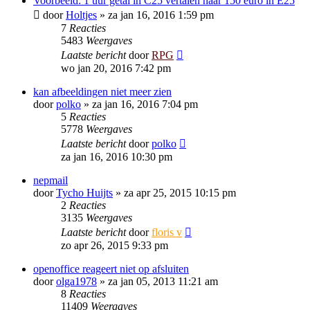
Voorbeeld: 1 uur getal in C25 vertalen naar 150 euro in E25
door
Holtjes
»
za jan 16, 2016 1:59 pm
7
Reacties
5483
Weergaves
Laatste bericht
door
RPG
wo jan 20, 2016 7:42 pm
kan afbeeldingen niet meer zien
door
polko
»
za jan 16, 2016 7:04 pm
5
Reacties
5778
Weergaves
Laatste bericht
door
polko
za jan 16, 2016 10:30 pm
nepmail
door
Tycho Huijts
»
za apr 25, 2015 10:15 pm
2
Reacties
3135
Weergaves
Laatste bericht
door
floris v
zo apr 26, 2015 9:33 pm
openoffice reageert niet op afsluiten
door
olga1978
»
za jan 05, 2013 11:21 am
8
Reacties
11409
Weergaves