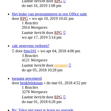
Laatste bericht
door
RPG
do mei 16, 2019 1:08 pm
Het leuke van programmeren in een Office suite
door
RPG
»
wo apr 10, 2019 10:41 pm
1
Reacties
2914
Weergaves
Laatste bericht
door
RPG
wo apr 17, 2019 5:14 pm
calc gegevens verloren?
door
friso101
»
wo apr 04, 2018 4:06 pm
3
Reacties
4121
Weergaves
Laatste bericht
door
eremmel
do apr 05, 2018 10:28 pm
toegang geweigerd
door
henkbrinkman
»
do mar 01, 2018 4:52 pm
1
Reacties
3278
Weergaves
Laatste bericht
door
RPG
do mar 01, 2018 6:26 pm
Re: Tekst niet meer te lezen na upgrade