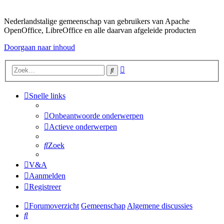
Nederlandstalige gemeenschap van gebruikers van Apache
OpenOffice, LibreOffice en alle daarvan afgeleide producten
Doorgaan naar inhoud
Uitgebreid
Zoek
zoeken
Snelle links
Onbeantwoorde onderwerpen
Actieve onderwerpen
Zoek
V&A
Aanmelden
Registreer
Forumoverzicht
Gemeenschap
Algemene discussies
Zoek