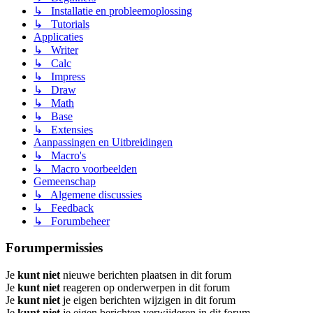
↳ Installatie en probleemoplossing
↳ Tutorials
Applicaties
↳ Writer
↳ Calc
↳ Impress
↳ Draw
↳ Math
↳ Base
↳ Extensies
Aanpassingen en Uitbreidingen
↳ Macro's
↳ Macro voorbeelden
Gemeenschap
↳ Algemene discussies
↳ Feedback
↳ Forumbeheer
Forumpermissies
Je
kunt niet
nieuwe berichten plaatsen in dit forum
Je
kunt niet
reageren op onderwerpen in dit forum
Je
kunt niet
je eigen berichten wijzigen in dit forum
Je
kunt niet
je eigen berichten verwijderen in dit forum