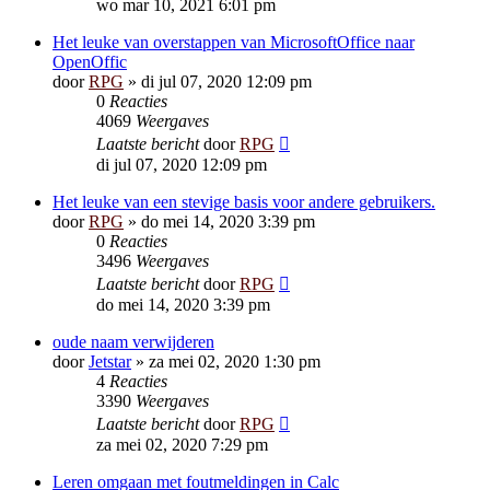
wo mar 10, 2021 6:01 pm
Het leuke van overstappen van MicrosoftOffice naar
OpenOffic
door
RPG
»
di jul 07, 2020 12:09 pm
0
Reacties
4069
Weergaves
Laatste bericht
door
RPG
di jul 07, 2020 12:09 pm
Het leuke van een stevige basis voor andere gebruikers.
door
RPG
»
do mei 14, 2020 3:39 pm
0
Reacties
3496
Weergaves
Laatste bericht
door
RPG
do mei 14, 2020 3:39 pm
oude naam verwijderen
door
Jetstar
»
za mei 02, 2020 1:30 pm
4
Reacties
3390
Weergaves
Laatste bericht
door
RPG
za mei 02, 2020 7:29 pm
Leren omgaan met foutmeldingen in Calc