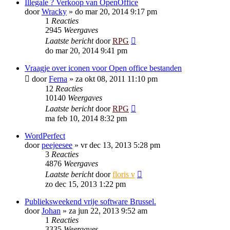
Illegale ? Verkoop van OpenOffice
door
Wracky
»
do mar 20, 2014 9:17 pm
1
Reacties
2945
Weergaves
Laatste bericht
door
RPG
do mar 20, 2014 9:41 pm
Vraagje over iconen voor Open office bestanden
door
Ferna
»
za okt 08, 2011 11:10 pm
12
Reacties
10140
Weergaves
Laatste bericht
door
RPG
ma feb 10, 2014 8:32 pm
WordPerfect
door
peejeesee
»
vr dec 13, 2013 5:28 pm
3
Reacties
4876
Weergaves
Laatste bericht
door
floris v
zo dec 15, 2013 1:22 pm
Publieksweekend vrije software Brussel.
door
Johan
»
za jun 22, 2013 9:52 am
1
Reacties
3335
Weergaves